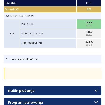
Povratak
Povratak
14. 11.
Dana/Noći
Dana/Noći
5/2
Lukovska Banja
DVOKREVETNA SOBA 2+1
DVOKREVETNA SOBA 2+1
Vrdnik
158 €
PO OSOBI
PO OSOBI
169 €
158 €
ND
ND
DODATNA OSOBA
DODATNA OSOBA
169 €
223 €
JEDNOKREVETNA
JEDNOKREVETNA
239 €
ND - noćenje sa doručkom
Način plaćanja
Program putovanja