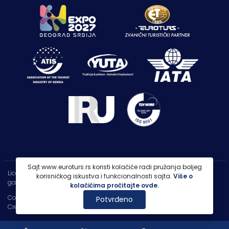
Sajt www.euroturs.rs koristi kolačiće radi pružanja boljeg
Licenca OTP-A 107/2021
korisničkog iskustva i funkcionalnosti sajta.
Više o
garancija putovanja 250.000€
kolačićima pročitajte ovde.
Copyright 2026 |
PP Euroturs Niš DOO
Potvrđeno
Credits
- Designed & Developed by
IT Centar