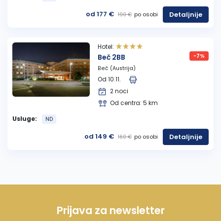
od 177 €
Detaljnije
po osobi
190 €
Hotel:
Beč 2BB
-7%
Beč (Austrija)
Od 10.11.
2 noci
Od centra: 5 km
Usluge:
ND
od 149 €
Detaljnije
po osobi
160 €
Prijava za newsletter