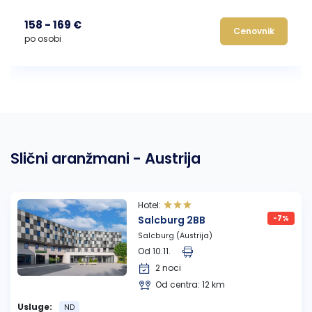
158 - 169 €
Cenovnik
po osobi
Slični aranžmani - Austrija
Hotel:
Salcburg 2BB
-7%
Salcburg (Austrija)
Od 10.11.
2 noci
Od centra: 12 km
Usluge:
ND