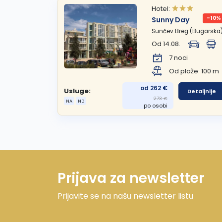
Hotel:
-10%
Sunny Day
Sunčev Breg (Bugarska
Od 14.08.
7 noci
Od plaže: 100 m
od 262 €
Usluge:
Detaljnije
273 €
NA
ND
po osobi
Prijava za newsletter
Prijavite se na našu newsletter listu