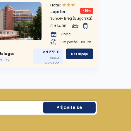
Hotel:
-10%
Jupiter
Sunčev Breg (Bugarska)
Od 14.08.
7 noci
Od plaže: 350 m
od 278 €
Usluge:
Detaljnije
290 €
PP
ND
po osobi