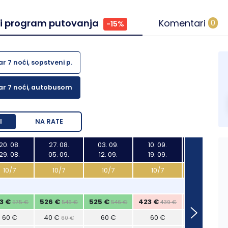
 i program putovanja
Komentari
0
-15%
 7 noći, sopstveni p.
ar 7 noći, autobusom
I
NA RATE
20. 08.
27. 08.
03. 09.
10. 09.
17. 09.
29. 08.
05. 09.
12. 09.
19. 09.
26. 09.
10/7
10/7
10/7
10/7
10/7
3 €
526 €
525 €
423 €
423 €
575 €
546 €
546 €
439 €
439 €
60 €
40 €
60 €
60 €
60 €
60 €