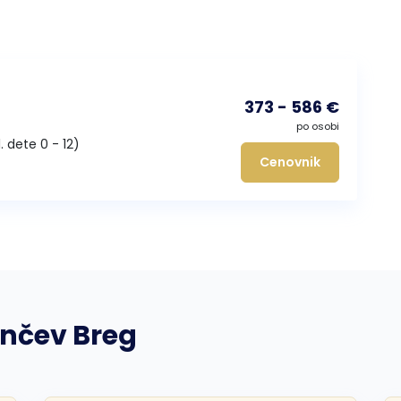
373 - 586 €
po osobi
1. dete 0 - 12)
Cenovnik
unčev Breg