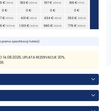
05 €
183 €
197 €
166 €
166 €
212 €
203 €
203 €
171 €
171 €
0 €
0 €
0 €
0 €
0 €
7 €
431 €
434 €
353 €
353 €
474 €
451 €
451 €
365 €
365 €
36 €
1.001 €
980 €
776 €
776 €
1079 €
1021 €
1021 €
808 €
808 €
e prema specifikaciji hotela)
14.08.2026, UPLATA REZERVACIJE 30%.
26.