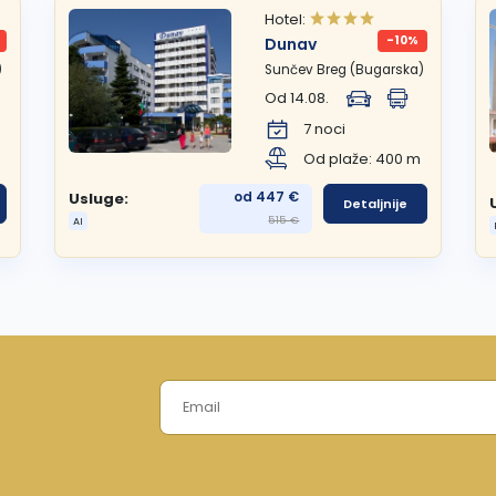
Hotel:
-10%
Dunav
)
Sunčev Breg (Bugarska)
Od 14.08.
7 noci
Od plaže: 400 m
od 447 €
Usluge:
Detaljnije
515 €
AI