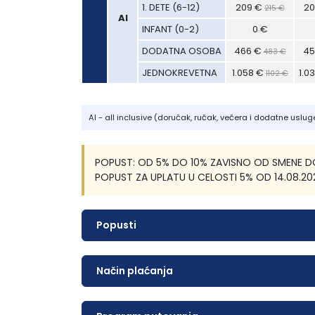
196 €
186 €
1. DETE (6-12)
196 €
209 €
2
5 €
215 €
215 €
215 €
215 €
AI
0 €
0 €
INFANT (0-2)
0 €
0 €
449 €
439 €
DODATNA OSOBA
449 €
466 €
45
3 €
483 €
483 €
483 €
483 €
1.031 €
1.021 €
JEDNOKREVETNA
1.031 €
1.058 €
1.0
02 €
1102 €
1102 €
1102 €
1102 €
AI - all inclusive (doručak, ručak, večera i dodatne uslug
POPUST: OD 5% DO 10% ZAVISNO OD SMENE DO 
POPUST ZA UPLATU U CELOSTI 5% OD 14.08.20
Popusti
Način plaćanja