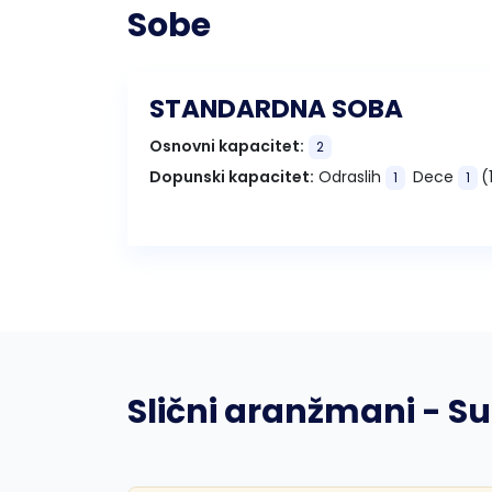
Sobe
STANDARDNA SOBA
Osnovni kapacitet:
2
Dopunski kapacitet:
Odraslih
Dece
(
1
1
Slični aranžmani - S