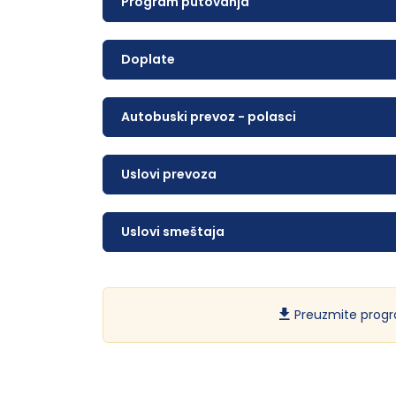
Program putovanja
Doplate
Autobuski prevoz - polasci
Uslovi prevoza
Uslovi smeštaja
Preuzmite progr