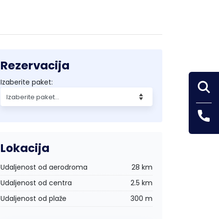
Rezervacija
Izaberite paket:
Lokacija
Udaljenost od aerodroma
28 km
Udaljenost od centra
2.5 km
Udaljenost od plaže
300 m