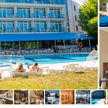
Knić
Ammouliani
Agia Triada
Nea Roda
Perea
Uranopolis
Agios Nikitas
Koukiunaries
Nikiana