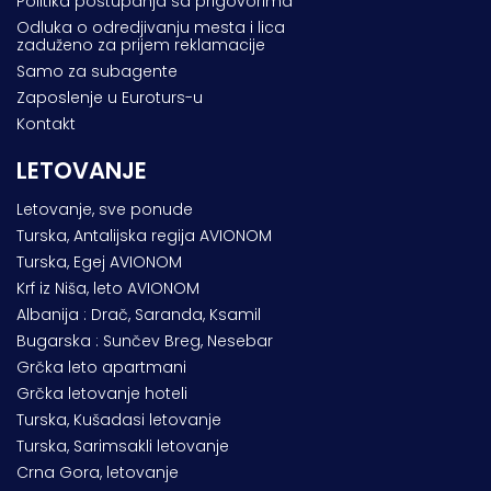
Politika postupanja sa prigovorima
Odluka o odredjivanju mesta i lica
zaduženo za prijem reklamacije
Samo za subagente
Zaposlenje u Euroturs-u
Kontakt
LETOVANJE
Letovanje, sve ponude
Turska, Antalijska regija AVIONOM
Turska, Egej AVIONOM
Krf iz Niša, leto AVIONOM
Albanija : Drač, Saranda, Ksamil
Bugarska : Sunčev Breg, Nesebar
Grčka leto apartmani
Grčka letovanje hoteli
Turska, Kušadasi letovanje
Turska, Sarimsakli letovanje
Crna Gora, letovanje