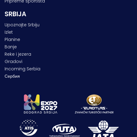
Pripreme sportista
SRBIJA
Upoznajte Srbiju
Izlet
Planine
Banje
Reke i jezera
Gradovi
Incoming Serbia
Сербия