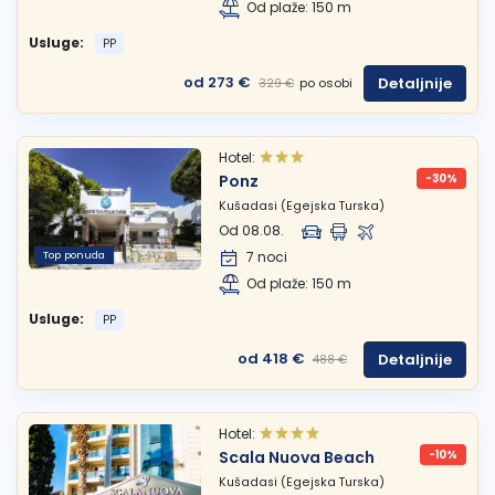
Od plaže: 150 m
Usluge:
PP
od 273 €
Detaljnije
po osobi
329 €
Hotel:
Ponz
-30%
Kušadasi (Egejska Turska)
Od 08.08.
Top ponuda
7 noci
Od plaže: 150 m
Usluge:
PP
od 418 €
Detaljnije
488 €
Hotel:
Scala Nuova Beach
-10%
Kušadasi (Egejska Turska)