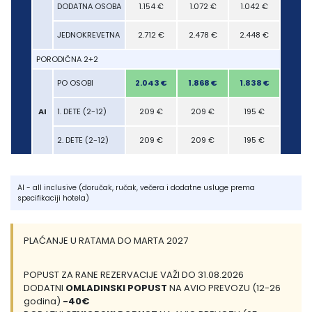
1.135 €
7 €
DODATNA OSOBA
1.187 €
1.154 €
1.072 €
1.042 €
960
1187 €
2.656 €
5 €
JEDNOKREVETNA
2.805 €
2.712 €
2.478 €
2.448 €
2.214
2805 €
PORODIČNA 2+2
2.006 €
3 €
PO OSOBI
2.113 €
2.043 €
1.868 €
1.838 €
1.662
2113 €
 €
209 €
AI
1. DETE (2-12)
209 €
209 €
209 €
195 €
195 
 €
209 €
2. DETE (2-12)
209 €
209 €
209 €
195 €
195 
AI - all inclusive (doručak, ručak, večera i dodatne usluge prema
specifikaciji hotela)
PLAĆANJE U RATAMA DO MARTA 2027
POPUST ZA RANE REZERVACIJE VAŽI DO 31.08.2026
DODATNI
OMLADINSKI POPUST
NA AVIO PREVOZU (12-26
godina)
-40€