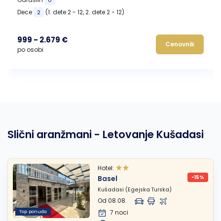
0
Dece
(1. dete 2 - 12, 2. dete 2 - 12)
2
999 - 2.679 €
Cenovnik
po osobi
Slični aranžmani - Letovanje Kušadasi
Hotel:
Basel
-15%
Kušadasi (Egejska Turska)
Od 08.08.
Top ponuda
7 noci