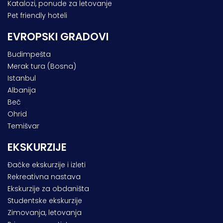
Katalozi, ponude za letovanje
Pet friendly hoteli
EVROPSKI GRADOVI
Budimpešta
Merak tura (Bosna)
Istanbul
Albanija
Beč
Ohrid
Temišvar
EKSKURZIJE
Đačke ekskurzije i izleti
Rekreativna nastava
Ekskurzije za obdaništa
Studentske ekskurzije
Zimovanja, letovanja