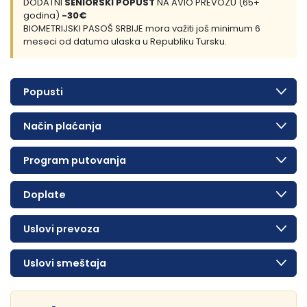
DODATNI
SENIORSKI POPUST
NA AVIO PREVOZU (65+
godina)
-30€
BIOMETRIJSKI PASOŠ SRBIJE mora važiti još minimum 6
meseci od datuma ulaska u Republiku Tursku.
Popusti
Način plaćanja
Program putovanja
Doplate
Uslovi prevoza
Uslovi smeštaja