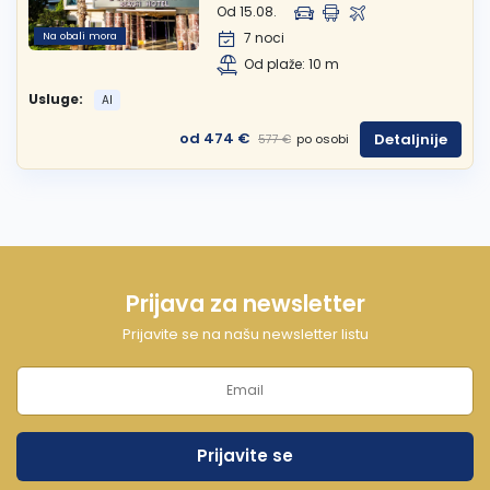
Od 15.08.
Na obali mora
7 noci
Od plaže: 10 m
Usluge:
AI
od 474 €
Detaljnije
po osobi
577 €
Prijava za newsletter
Prijavite se na našu newsletter listu