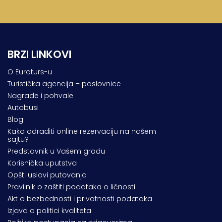
BRZI LINKOVI
O Euroturs-u
Turistička agencija – poslovnice
Nagrade i pohvale
Autobusi
Blog
Kako odraditi online rezervaciju na našem
sajtu?
Predstavnik u Vašem gradu
Korisnička uputstva
Opšti uslovi putovanja
Pravilnik o zaštiti podataka o ličnosti
Akt o bezbednosti i privatnosti podataka
Izjava o politici kvaliteta