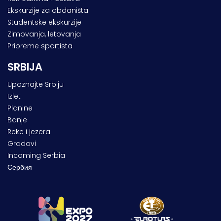
Ekskurzije za obdaništa
Studentske ekskurzije
Zimovanja, letovanja
Pripreme sportista
SRBIJA
Upoznajte Srbiju
Izlet
Planine
Banje
Reke i jezera
Gradovi
Incoming Serbia
Сербия