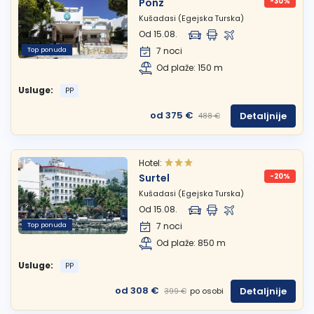
Ponz
-30%
Kušadasi (Egejska Turska)
Od 15.08.
Top ponuda
7 noci
Od plaže: 150 m
Usluge:
PP
od 375 €
Detaljnije
488 €
Hotel:
Surtel
-20%
Kušadasi (Egejska Turska)
Od 15.08.
Top ponuda
7 noci
Od plaže: 850 m
Usluge:
PP
od 308 €
Detaljnije
po osobi
399 €