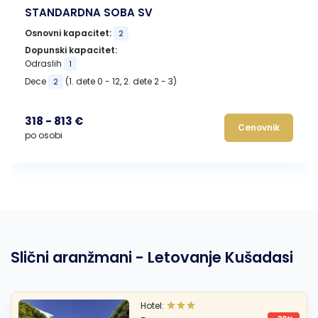
STANDARDNA SOBA SV
Osnovni kapacitet:
2
Dopunski kapacitet:
Odraslih
1
Dece
(1. dete 0 - 12, 2. dete 2 - 3)
2
318 - 813 €
Cenovnik
po osobi
Slični aranžmani - Letovanje Kušadasi
Hotel: