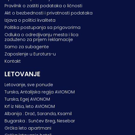
Pravilnik o zaštiti podataka o ličnosti
Akt o bezbednosti i privatnosti podataka
Izjava o politici kvaliteta
Politika postupanja sa prigovorima
Odluka o odredjivanju mesta i lica
zaduženo za prijem reklamacije
Samo za subagente
Zaposlenje u Euroturs-u
Kontakt
LETOVANJE
Letovanje, sve ponude
Turska, Antalijska regija AVIONOM
Turska, Egej AVIONOM
Krf iz Niša, leto AVIONOM
Albanija : Drač, Saranda, Ksamil
Bugarska : Sunčev Breg, Nesebar
Grčka leto apartmani