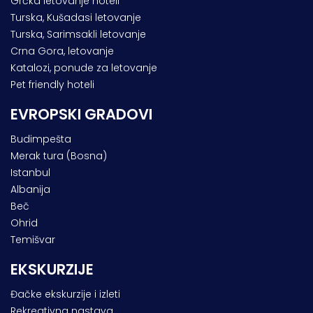
Grčka letovanje hoteli
Turska, Kušadasi letovanje
Turska, Sarimsakli letovanje
Crna Gora, letovanje
Katalozi, ponude za letovanje
Pet friendly hoteli
EVROPSKI GRADOVI
Budimpešta
Merak tura (Bosna)
Istanbul
Albanija
Beč
Ohrid
Temišvar
EKSKURZIJE
Đačke ekskurzije i izleti
Rekreativna nastava