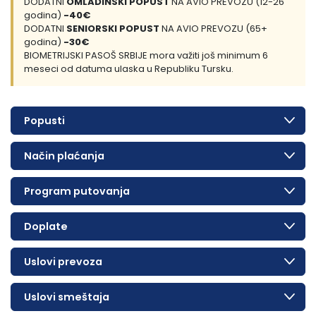
DODATNI
OMLADINSKI POPUST
NA AVIO PREVOZU (12-26
godina)
-40€
DODATNI
SENIORSKI POPUST
NA AVIO PREVOZU (65+
godina)
-30€
BIOMETRIJSKI PASOŠ SRBIJE mora važiti još minimum 6
meseci od datuma ulaska u Republiku Tursku.
Popusti
Način plaćanja
Program putovanja
Doplate
Uslovi prevoza
Uslovi smeštaja