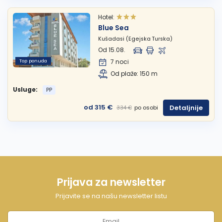
Hotel:
Blue Sea
Kušadasi (Egejska Turska)
Od 15.08.
Top ponuda
7 noci
Od plaže: 150 m
Usluge:
PP
od 315 €
Detaljnije
po osobi
334 €
Prijava za newsletter
Prijavite se na našu newsletter listu