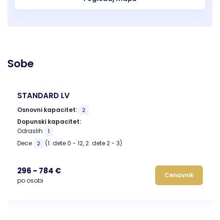
Sobe
STANDARD LV
Osnovni kapacitet:
2
Dopunski kapacitet:
Odraslih
1
Dece
(1. dete 0 - 12, 2. dete 2 - 3)
2
296 - 784 €
Cenovnik
po osobi