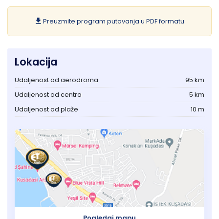
Preuzmite program putovanja u PDF formatu
Lokacija
Udaljenost od aerodroma
95 km
Udaljenost od centra
5 km
Udaljenost od plaže
10 m
Pogledaj mapu