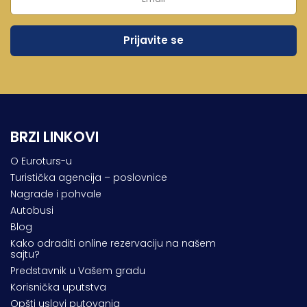
BRZI LINKOVI
O Euroturs-u
Turistička agencija – poslovnice
Nagrade i pohvale
Autobusi
Blog
Kako odraditi online rezervaciju na našem
sajtu?
Predstavnik u Vašem gradu
Korisnička uputstva
Opšti uslovi putovanja