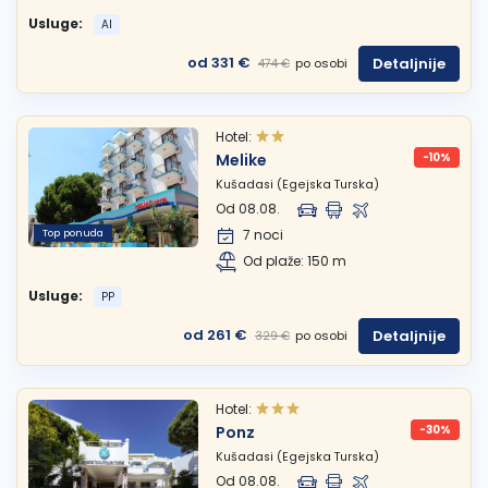
Usluge:
AI
od 331 €
Detaljnije
po osobi
474 €
Hotel:
Melike
-10%
Kušadasi (Egejska Turska)
Od 08.08.
Top ponuda
7 noci
Od plaže: 150 m
Usluge:
PP
od 261 €
Detaljnije
po osobi
329 €
Hotel:
Ponz
-30%
Kušadasi (Egejska Turska)
Od 08.08.