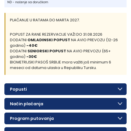
ND - noćenje sa doručkom
PLAĆANJE U RATAMA DO MARTA 2027.
POPUST ZA RANE REZERVACIJE VAŽI DO 31.08.2026
DODATNI
OMLADINSKI POPUST
NA AVIO PREVOZU (12-26
godina)
-40€
DODATNI
SENIORSKI POPUST
NA AVIO PREVOZU (65+
godina)
-30€
BIOMETRIJSKI PASOŠ SRBIJE mora važiti još minimum 6
meseci od datuma ulaska u Republiku Tursku.
Popusti
Način plaćanja
Program putovanja