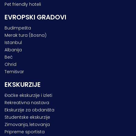
Pet friendly hoteli
EVROPSKI GRADOVI
Budimpešta
Merak tura (Bosna)
Istanbul
Albanija
Beč
Ohrid
Temišvar
EKSKURZIJE
Đačke ekskurzije i izleti
Rekreativna nastava
Ekskurzije za obdaništa
Studentske ekskurzije
Zimovanja, letovanja
Pripreme sportista