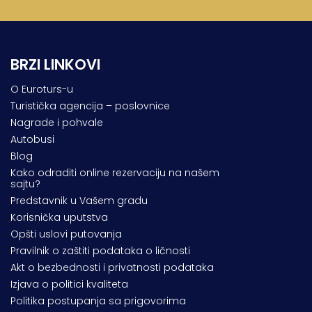
BRZI LINKOVI
O Euroturs-u
Turistička agencija – poslovnice
Nagrade i pohvale
Autobusi
Blog
Kako odraditi online rezervaciju na našem
sajtu?
Predstavnik u Vašem gradu
Korisnička uputstva
Opšti uslovi putovanja
Pravilnik o zaštiti podataka o ličnosti
Akt o bezbednosti i privatnosti podataka
Izjava o politici kvaliteta
Politika postupanja sa prigovorima