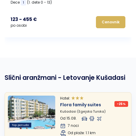
Dece
(1. dete 0 - 13)
1
123 - 455 €
Cenovnik
po osobi
Slični aranžmani - Letovanje Kušadasi
Hotel:
Flora family suites
-25%
Kušadasi (Egejska Turska)
Od 15.08.
Top ponuda
7 noci
Od plaže: 1.1 km