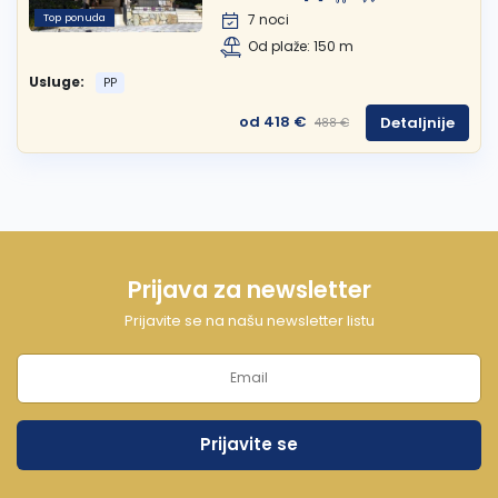
Top ponuda
7 noci
Od plaže: 150 m
Usluge:
PP
od 418 €
Detaljnije
488 €
Prijava za newsletter
Prijavite se na našu newsletter listu