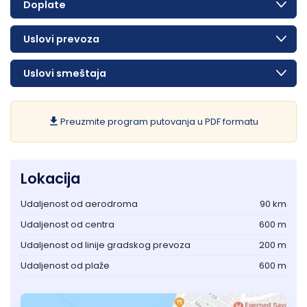
Doplate
Uslovi prevoza
Uslovi smeštaja
Preuzmite program putovanja u PDF formatu
Lokacija
Udaljenost od aerodroma
90 km
Udaljenost od centra
600 m
Udaljenost od linije gradskog prevoza
200 m
Udaljenost od plaže
600 m