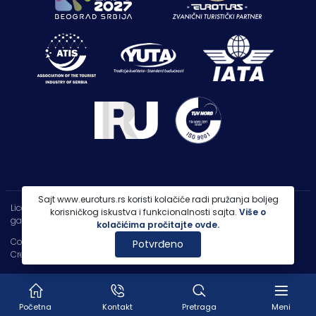
Sajt www.euroturs.rs koristi kolačiće radi pružanja boljeg
Licenca OTP-A 107/2021
korisničkog iskustva i funkcionalnosti sajta.
Više o
garancija putovanja 250.000€
kolačićima pročitajte ovde.
Copyright 2026 |
PP Euroturs Niš DOO
Potvrđeno
Credits
- Designed & Developed by
IT Centar
Početna
Kontakt
Pretraga
Meni