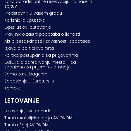
Kako odraditi online rezervaciju na našem
sajtu?
Predstavnik u Vašem gradu
Korisnička uputstva
Opšti uslovi putovanja
Pravilnik o zaštiti podataka o ličnosti
Akt o bezbednosti i privatnosti podataka
Izjava o politici kvaliteta
Politika postupanja sa prigovorima
Odluka o odredjivanju mesta i lica
zaduženo za prijem reklamacije
Samo za subagente
Zaposlenje u Euroturs-u
Kontakt
LETOVANJE
Letovanje, sve ponude
Turska, Antalijska regija AVIONOM
Turska, Egej AVIONOM