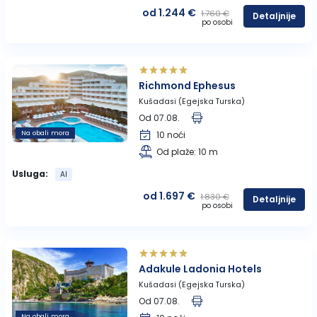
od 1.244 €
1.760 €
Detaljnije
po osobi
Richmond Ephesus
Kušadasi (Egejska Turska)
Od 07.08.
Na obali mora
10 noći
Od plaže: 10 m
Usluga:
AI
od 1.697 €
1.830 €
Detaljnije
po osobi
Adakule Ladonia Hotels
Kušadasi (Egejska Turska)
Od 07.08.
Na obali mora