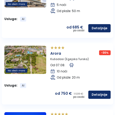
Na obali mora
5 noći
Od plaže: 50 m
Lukovska Banja
Usluga:
AI
Vrdnik
od 685 €
Detaljnije
po osobi
Arora
-30%
Kušadasi (Egejska Turska)
Od 07.08.
Na obali mora
10 noći
Od plaže: 20 m
Usluga:
AI
od 750 €
1.128 €
Detaljnije
po osobi