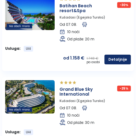
Batihan Beach
-30%
resort&Spa
Kušadasi (Egejska Turska)
Od 07.08.
Na obali mora
10 noći
Od plaže: 20 m
Usluga:
UAI
od 1.158 €
1.748 €
Detaljnije
po osobi
Grand Blue Sky
-25%
International
Kušadasi (Egejska Turska)
Od 07.08.
Na obali mora
10 noći
Od plaže: 30 m
Usluga:
UAI