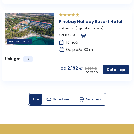
Pinebay Holiday Resort Hotel
Kušadasi (Egejska Turska)
Od 07.08.
Na obali mora
10 noći
Od plaže: 30 m
Usluga:
UAI
od 2.192 €
2.357 €
Detaljnije
po osobi
Sve
Sopstveni
Autobus