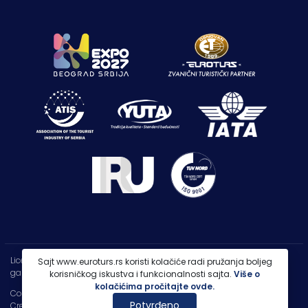
Licenca OTP-A 107/2021
Sajt www.euroturs.rs koristi kolačiće radi pružanja boljeg
garancija putovanja 250.000€
korisničkog iskustva i funkcionalnosti sajta.
Više o
kolačićima pročitajte ovde.
Copyright 2026 |
PP Euroturs Niš DOO
Potvrđeno
Credits
- Designed & Developed by
IT Centar