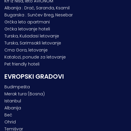
Krf iz Niša, leto AVIONOM
Albanija : Drač, Saranda, Ksamil
Bugarska : Sunčev Breg, Nesebar
Grčka leto apartmani
Grčka letovanje hoteli
Turska, Kušadasi letovanje
Turska, Sarimsakli letovanje
Crna Gora, letovanje
Katalozi, ponude za letovanje
Pet friendly hoteli
EVROPSKI GRADOVI
Budimpešta
Merak tura (Bosna)
Istanbul
Albanija
Beč
Ohrid
Temišvar