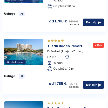
10 noći
Od plaže: 30 m
Usluga:
AI
od 1.780 €
1.810 €
Detaljnije
po osobi
Tusan Beach Resort
-20%
Kušadasi (Egejska Turska)
Od 07.08.
Na obali mora
10 noći
Od plaže: 10 m
Usluga:
AI
od 1.785 €
1.924 €
Detaljnije
po osobi