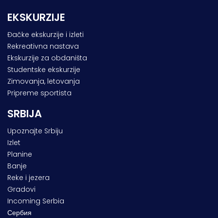
EKSKURZIJE
Đačke ekskurzije i izleti
Rekreativna nastava
Ekskurzije za obdaništa
Studentske ekskurzije
Zimovanja, letovanja
Pripreme sportista
SRBIJA
Upoznajte Srbiju
Izlet
Planine
Banje
Reke i jezera
Gradovi
Incoming Serbia
Сербия