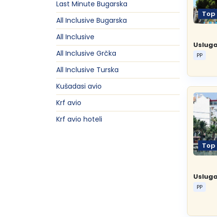
Last Minute Bugarska
Rajačke pimnice
Resavska pećina
Top
Pefkohori- Glarokavos
Solunska regija
Ribarska Banja
Topola
Sremski Karlovci
Sviljanac
All Inclusive Bugarska
Agios Ioannis
Topola
Tumane
All Inclusive
Nea Kalikratia
Possidi
Evia, ostrvo
Banja Vrujci
Tumane
Limenaria
Usluga
All Inclusive Grčka
Limenas
PP
Siviri
Trakija
Sijarinska Banja
Potos
All Inclusive Turska
Skala Potamia
Kušadasi avio
Jonska obala
Gamzigradska Banja
Krf avio
Lefkada, ostrvo
Sokobanja
Krf avio hoteli
Aleksandropolis
Kanali
Kavala
Skiatos, ostrvo
Gornja Trepča
Top
Vranjska Banja
Usluga
PP
Ivanjica
Vrnjačka banja