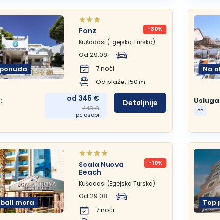
-30%
Ponz
Kušadasi (Egejska Turska)
Od 29.08.
7 noći
 ponuda
Na o
Od plaže: 150 m
od 345 €
:
Usluga
Detaljnije
448 €
PP
po osobi
-10%
Scala Nuova
Beach
Kušadasi (Egejska Turska)
Od 29.08.
obali mora
Top 
7 noći