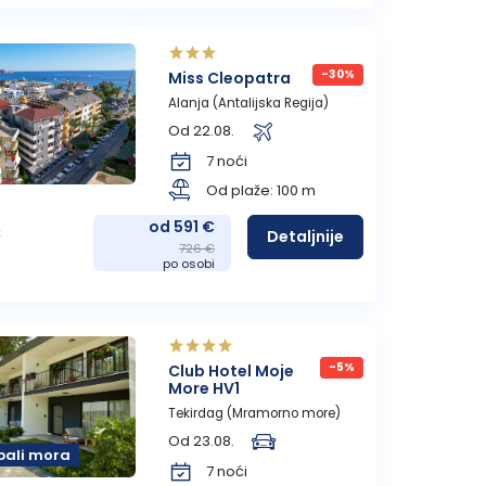
-30%
Miss Cleopatra
Alanja (Antalijska Regija)
Od 22.08.
7 noći
Od plaže: 100 m
od 591 €
:
Detaljnije
726 €
po osobi
-5%
Club Hotel Moje
More HV1
Tekirdag (Mramorno more)
Od 23.08.
bali mora
7 noći