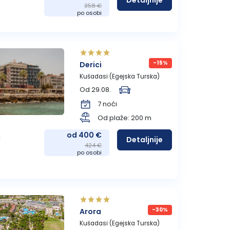
Detaljnije
358 €
po osobi
-15%
Derici
Kušadasi (Egejska Turska)
Od 29.08.
7 noći
Od plaže: 200 m
od 400 €
:
Detaljnije
424 €
po osobi
-30%
Arora
Kušadasi (Egejska Turska)