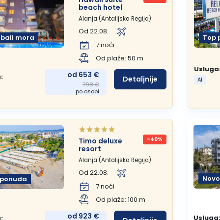
beach hotel
Alanja (Antalijska Regija)
Od 22.08.
obali mora
Top 
7 noći
Od plaže: 50 m
Usluga
od 653 €
:
Detaljnije
AI
798 €
po osobi
-40%
Timo deluxe
resort
Alanja (Antalijska Regija)
Od 22.08.
Novo
 ponuda
7 noći
Od plaže: 100 m
od 923 €
Usluga
: