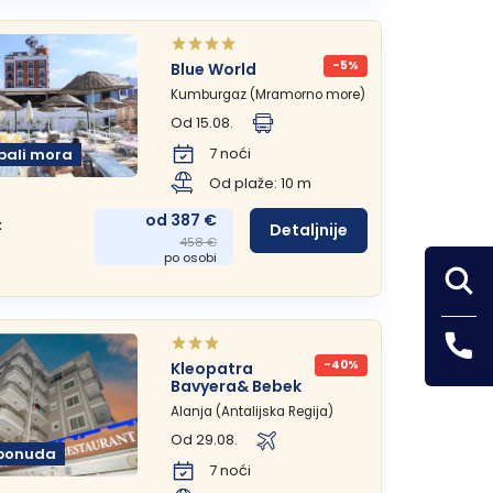
-5%
Blue World
Kumburgaz (Mramorno more)
Od 15.08.
7 noći
bali mora
Od plaže: 10 m
od 387 €
:
Detaljnije
458 €
po osobi
-40%
Kleopatra
Bavyera& Bebek
Alanja (Antalijska Regija)
Od 29.08.
ponuda
7 noći