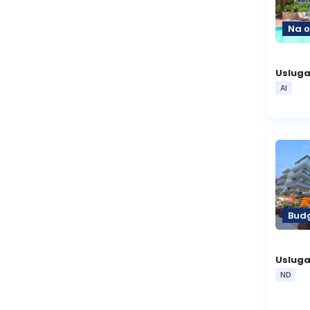
Na o
Usluga
AI
Bud
Usluga
ND