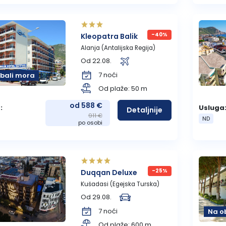
-40%
Kleopatra Balik
Alanja (Antalijska Regija)
Od 22.08.
7 noći
bali mora
Od plaže: 50 m
od 588 €
:
Usluga
Detaljnije
911 €
ND
po osobi
-25%
Duqqan Deluxe
Kušadasi (Egejska Turska)
Od 29.08.
7 noći
Na o
Od plaže: 600 m