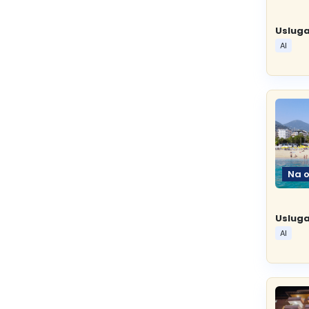
Usluga
AI
Na 
Usluga
AI