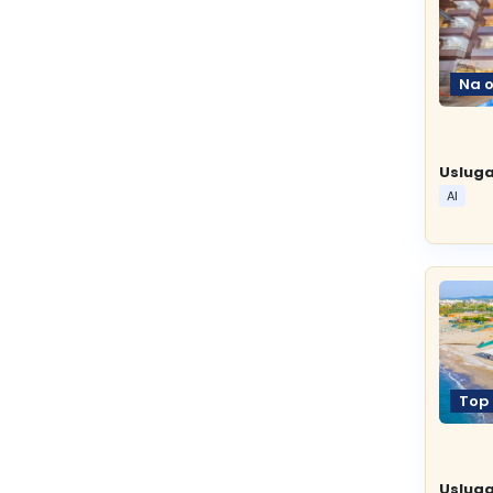
Na 
Usluga
AI
Top
Usluga