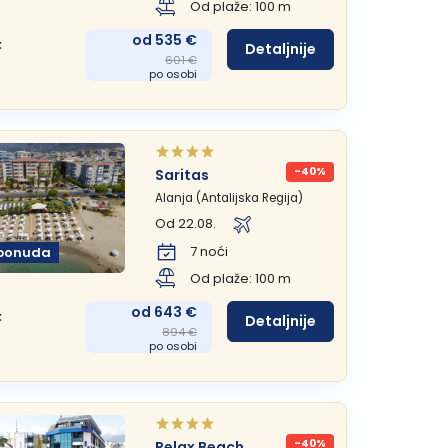
Od plaže: 100 m
od 535 €
:
Detaljnije
601 €
po osobi
-40%
Saritas
Alanja (Antalijska Regija)
Od 22.08.
7 noći
ponuda
Od plaže: 100 m
od 643 €
:
Detaljnije
894 €
po osobi
-40%
Relax Beach