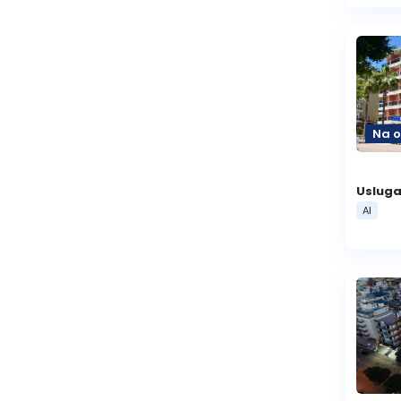
Na o
Usluga
AI