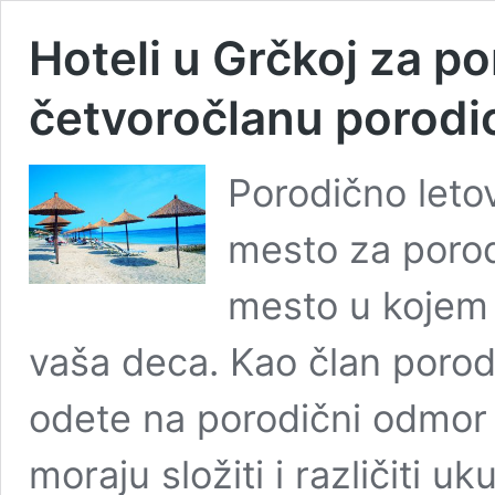
Hoteli u Grčkoj za p
četvoročlanu porodi
Porodično leto
mesto za porod
mesto u kojem ć
vaša deca. Kao član porodi
odete na porodični odmor 
moraju složiti i različiti uk