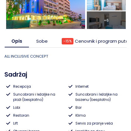
Pefkohori- Glarokavos
Solunska regija
Ribarska Banja
Topola
+6
Possidi
Evia, ostrvo
Banja Vrujci
Tumane
Siviri
Trakija
Sijarinska Banja
Opis
Sobe
Cenovnik i program putov
-15%
Jonska obala
Gamzigradska Banja
ALL INCLUSIVE CONCEPT
Lefkada, ostrvo
Sokobanja
Sadržaj
Skiatos, ostrvo
Gornja Trepča
Recepcija
Internet
Suncobrani i ležaljke na
Suncobrani i ležaljke na
Vranjska Banja
plaži (besplatno)
bazenu (besplatno)
Lobi
Bar
Ivanjica
Restoran
Klima
Lift
Servis za pranje veša
Vrnjačka banja