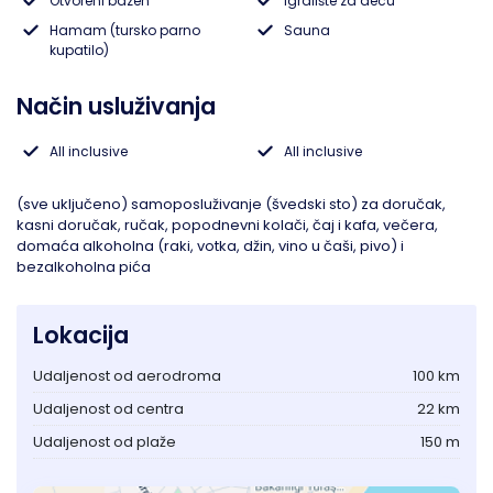
Otvoreni bazen
Igralište za decu
Hamam (tursko parno
Sauna
Lukovska Banja
kupatilo)
Način usluživanja
Vrdnik
All inclusive
All inclusive
(sve uključeno) samoposluživanje (švedski sto) za doručak,
kasni doručak, ručak, popodnevni kolači, čaj i kafa, večera,
domaća alkoholna (raki, votka, džin, vino u čaši, pivo) i
bezalkoholna pića
Lokacija
Udaljenost od aerodroma
100 km
Udaljenost od centra
22 km
Udaljenost od plaže
150 m