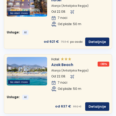
Alanja (Antalijska Regija)
Od 22.08.
Na obali mora
7 noci
Od plaže: 50 m
Usluge:
AI
od 621 €
Detaljnije
po osobi
753 €
Hotel:
Azak Beach
-30%
Alanja (Antalijska Regija)
Od 22.08.
Na obali mora
7 noci
Od plaže: 50 m
Usluge:
AI
od 637 €
Detaljnije
862 €