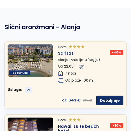
Slični aranžmani - Alanja
Hotel:
Saritas
-40%
Alanja (Antalijska Regija)
Od 22.08.
Top ponuda
7 noci
Od plaže: 100 m
Usluge:
AI
od 643 €
Detaljnije
894 €
Hotel:
Hawaii suite beach
-30%
hotel