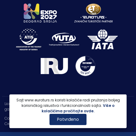
Sajt www.euroturs.rs koristi kolačiće radi pružanja boljeg
Licenca OTP-A 107/2021
korisničkog iskustva i funkcionalnosti sajta.
Više o
garancija putovanja 250.000€
kolačićima pročitajte ovde.
Copyright 2026 |
PP Euroturs Niš DOO
Potvrđeno
Credits
- Designed & Developed by
IT Centar