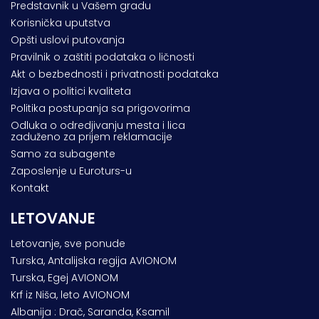
Predstavnik u Vašem gradu
Korisnička uputstva
Opšti uslovi putovanja
Pravilnik o zaštiti podataka o ličnosti
Akt o bezbednosti i privatnosti podataka
Izjava o politici kvaliteta
Politika postupanja sa prigovorima
Odluka o odredjivanju mesta i lica
zaduženo za prijem reklamacije
Samo za subagente
Zaposlenje u Euroturs-u
Kontakt
LETOVANJE
Letovanje, sve ponude
Turska, Antalijska regija AVIONOM
Turska, Egej AVIONOM
Krf iz Niša, leto AVIONOM
Albanija : Drač, Saranda, Ksamil