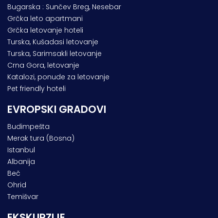
Bugarska : Sunčev Breg, Nesebar
Grčka leto apartmani
Grčka letovanje hoteli
Turska, Kušadasi letovanje
Turska, Sarimsakli letovanje
Crna Gora, letovanje
Katalozi, ponude za letovanje
Pet friendly hoteli
EVROPSKI GRADOVI
Budimpešta
Merak tura (Bosna)
Istanbul
Albanija
Beč
Ohrid
Temišvar
EKSKURZIJE