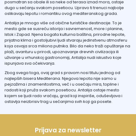
posmatran sa obale ili sa neke od terasa iznad mora, ostaje
dugo u sećanju svakom posetiocu. Upravo ti trenuci najbolje
oslikavaju lepotu i romantiku ovog mediteranskog grada.
Antalija je mnogo više od obične turističke destinacije. To je
mesto gde se susreću istorija i savremenost, more i planine,
Istok i Zapad. Njena bogata kulturna baština, prirodne lepote,
prijatna klima i gostoljubivi ljudi stvaraju jedinstvenu atmosferu
koja osvaja srca miliona putnika. Bilo da neko traži opuštanje na
plaži, avanturu u prirodi, upoznavanje drevnih civilizacija ili
uživanje u vrhunskoj gastronomiji, Antalija nudi iskustvo koje
ispunjava sva očekivanja.
Zbog svega toga, ovaj grad s pravom nosi titulu jednog od
najlepših bisera Mediterana. Njegova lepota nije samo u
pejzažima i znamenitostima, već i u osećaju mira, topline i
radosti koji pruža svakom posetiocu. Antalija ostaje mesto
kojem se ljudi rado vraćaju, grad koji inspiriše, oduševljava i
ostavlja neizbrisiv trag u sećanjima svih koji ga posete.
Prijava za newsletter