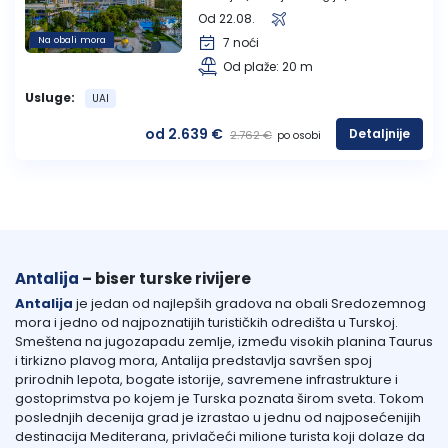
Od 22.08.
Na obali mora
7 noći
Od plaže: 20 m
Usluge:
UAI
od 2.639 €
Detaljnije
2.762 €
po osobi
Antalija
– biser turske rivijere
Antalija
je jedan od najlepših gradova na obali Sredozemnog
mora i jedno od najpoznatijih turističkih odredišta u Turskoj.
Smeštena na jugozapadu zemlje, između visokih planina Taurus
i tirkizno plavog mora, Antalija predstavlja savršen spoj
prirodnih lepota, bogate istorije, savremene infrastrukture i
gostoprimstva po kojem je Turska poznata širom sveta. Tokom
poslednjih decenija grad je izrastao u jednu od najposećenijih
destinacija Mediterana, privlačeći milione turista koji dolaze da