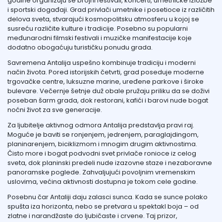
godine organizuju se brojni festivali, koncerti, umetničke izložbe
i sportski događaji. Grad privlači umetnike i posetioce iz različitih
delova sveta, stvarajući kosmopolitsku atmosferu u kojoj se
susreću različite kulture i tradicije. Posebno su popularni
međunarodni filmski festivali i muzičke manifestacije koje
dodatno obogaćuju turističku ponudu grada.
Savremena Antalija uspešno kombinuje tradiciju i moderni
način života. Pored istorijskih četvrti, grad poseduje moderne
trgovačke centre, luksuzne marine, uređene parkove i široke
bulevare. Večernje šetnje duž obale pružaju priliku da se doživi
poseban šarm grada, dok restorani, kafići i barovi nude bogat
noćni život za sve generacije.
Za ljubitelje aktivnog odmora Antalija predstavlja pravi raj.
Moguće je baviti se ronjenjem, jedrenjem, paraglajdingom,
planinarenjem, biciklizmom i mnogim drugim aktivnostima.
Čisto more i bogat podvodni svet privlače ronioce iz celog
sveta, dok planinski predeli nude izazovne staze i nezaboravne
panoramske poglede. Zahvaljujući povoljnim vremenskim
uslovima, većina aktivnosti dostupna je tokom cele godine.
Posebnu čar Antaliji daju zalasci sunca. Kada se sunce polako
spušta iza horizonta, nebo se pretvara u spektakl boja – od
zlatne i narandžaste do ljubičaste i crvene. Taj prizor,