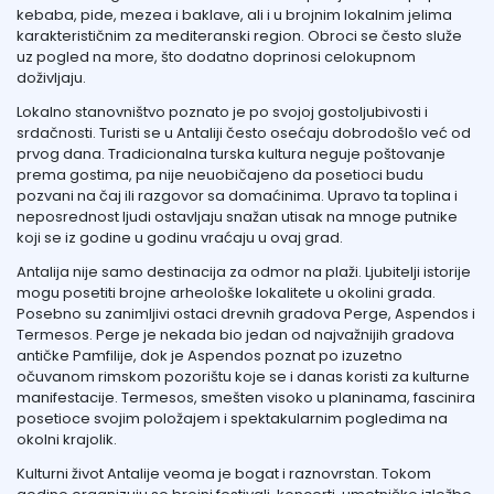
kebaba, pide, mezea i baklave, ali i u brojnim lokalnim jelima
karakterističnim za mediteranski region. Obroci se često služe
uz pogled na more, što dodatno doprinosi celokupnom
doživljaju.
Lokalno stanovništvo poznato je po svojoj gostoljubivosti i
srdačnosti. Turisti se u Antaliji često osećaju dobrodošlo već od
prvog dana. Tradicionalna turska kultura neguje poštovanje
prema gostima, pa nije neuobičajeno da posetioci budu
pozvani na čaj ili razgovor sa domaćinima. Upravo ta toplina i
neposrednost ljudi ostavljaju snažan utisak na mnoge putnike
koji se iz godine u godinu vraćaju u ovaj grad.
Antalija nije samo destinacija za odmor na plaži. Ljubitelji istorije
mogu posetiti brojne arheološke lokalitete u okolini grada.
Posebno su zanimljivi ostaci drevnih gradova Perge, Aspendos i
Termesos. Perge je nekada bio jedan od najvažnijih gradova
antičke Pamfilije, dok je Aspendos poznat po izuzetno
očuvanom rimskom pozorištu koje se i danas koristi za kulturne
manifestacije. Termesos, smešten visoko u planinama, fascinira
posetioce svojim položajem i spektakularnim pogledima na
okolni krajolik.
Kulturni život Antalije veoma je bogat i raznovrstan. Tokom