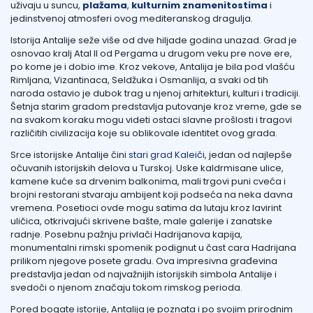
uživaju u suncu,
plažama
,
kulturnim znamenitostima
i
jedinstvenoj atmosferi ovog mediteranskog dragulja.
Istorija Antalije seže više od dve hiljade godina unazad. Grad je
osnovao kralj Atal II od Pergama u drugom veku pre nove ere,
po kome je i dobio ime. Kroz vekove, Antalija je bila pod vlašću
Rimljana, Vizantinaca, Seldžuka i Osmanlija, a svaki od tih
naroda ostavio je dubok trag u njenoj arhitekturi, kulturi i tradiciji.
Šetnja starim gradom predstavlja putovanje kroz vreme, gde se
na svakom koraku mogu videti ostaci slavne prošlosti i tragovi
različitih civilizacija koje su oblikovale identitet ovog grada.
Srce istorijske Antalije čini
stari grad Kaleiči
, jedan od najlepše
očuvanih istorijskih delova u Turskoj. Uske kaldrmisane ulice,
kamene kuće sa drvenim balkonima, mali trgovi puni cveća i
brojni restorani stvaraju ambijent koji podseća na neka davna
vremena. Posetioci ovde mogu satima da lutaju kroz lavirint
uličica, otkrivajući skrivene bašte, male galerije i zanatske
radnje. Posebnu pažnju privlači Hadrijanova kapija,
monumentalni rimski spomenik podignut u čast cara Hadrijana
prilikom njegove posete gradu. Ova impresivna građevina
predstavlja jedan od najvažnijih istorijskih simbola Antalije i
svedoči o njenom značaju tokom rimskog perioda.
Pored bogate istorije, Antalija je poznata i po svojim prirodnim