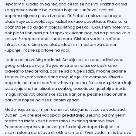
lepotama. Obala ovog regiona često se naziva Tirkizna obala
zbog neverovatne boje mora koje na sunčevoj svetlosti
poprima nijanse plave i zelene. Duž obale nalaze se brojne
plaže koje zadovoljavaju različite ukuse posetilaca. Plaža Lara
poznata je po dugom pojasu sitnog peska i luksuznim hotelima,
dok plaža Konjaalti pruža spektakularan pogled na planine koje
se uzdižu neposredno iznad mora. Čistoća vode i uređena
infrastruktura čine ove plaže idealnim mestom za odmor,
kupanje i razne sportove na vodi.
Jedna od najvećih prednosti Antalije jeste njena jedinstvena
geografska pozicija. Sa jedne strane nalazi se beskrajno
plavetnilo Mediterana, dok se sa druge uzdižu moćne planine
Taurus. Tokom vedrih dana moguće je istovremeno uživati u
pogledu na more i snežne vrhove planina, što stvara prizore koji
ostavljaju snažan utisak na svakog posetioca. Ljubitelji prirode
mogu istraživati planinske staze, kanjone, pećine i nacionalne
parkove koji se nalaze u okolini grada.
Među najpoznatijim prirodnim atrakcijama ističu se vodopadi
Duden. Ovi prelepi vodopadi predstavljaju jedno od omiljenih
mesta za izlete kako turista tako i lokalnog stanovništva.
Posebno impresivan prizor pruža donji vodopad koji se sa
visokih stena obrušava direktno u more. Zvuk vode, miris borova