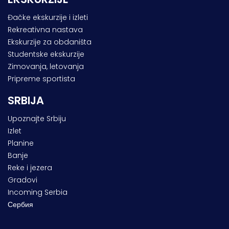
Đačke ekskurzije i izleti
Rekreativna nastava
Ekskurzije za obdaništa
Studentske ekskurzije
Zimovanja, letovanja
Pripreme sportista
SRBIJA
Upoznajte Srbiju
Izlet
Planine
Banje
Reke i jezera
Gradovi
Incoming Serbia
Сербия