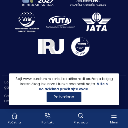
Sajt www.euroturs.rs koristi kolačiće radi pružanja boljeg
Licenca OTP-A 107/2021
korisničkog iskustva i funkcionalnosti sajta.
Više o
garancija putovanja 250.000€
kolačićima pročitajte ovde.
Copyright 2026 |
PP Euroturs Niš DOO
Potvrđeno
Credits
- Designed & Developed by
IT Centar
Početna
Kontakt
Pretraga
Meni