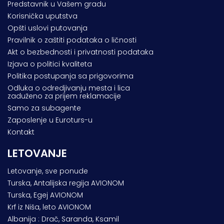
Predstavnik u Vašem gradu
Korisnička uputstva
Opšti uslovi putovanja
Pravilnik o zaštiti podataka o ličnosti
Akt o bezbednosti i privatnosti podataka
Izjava o politici kvaliteta
Politika postupanja sa prigovorima
Odluka o odredjivanju mesta i lica
zaduženo za prijem reklamacije
Samo za subagente
Zaposlenje u Euroturs-u
Kontakt
LETOVANJE
Letovanje, sve ponude
Turska, Antalijska regija AVIONOM
Turska, Egej AVIONOM
Krf iz Niša, leto AVIONOM
Albanija : Drač, Saranda, Ksamil