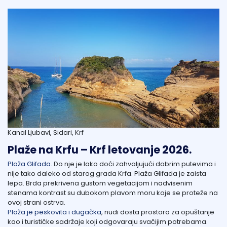
Kanal Ljubavi, Sidari, Krf
Plaže na Krfu – Krf letovanje 2026.
Plaža Glifada.
Do nje je lako doći zahvaljujući dobrim putevima i
nije tako daleko od starog grada Krfa. Plaža Glifada je zaista
lepa. Brda prekrivena gustom vegetacijom i nadvisenim
stenama kontrast su dubokom plavom moru koje se proteže na
ovoj strani ostrva.
Plaža je peskovita i dugačka
, nudi dosta prostora za opuštanje
kao i turističke sadržaje koji odgovaraju svačijim potrebama.