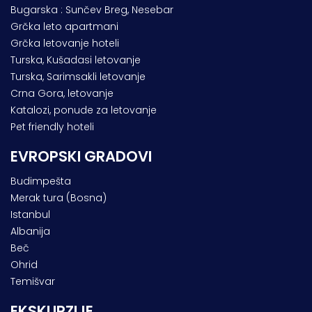
Bugarska : Sunčev Breg, Nesebar
Grčka leto apartmani
Grčka letovanje hoteli
Turska, Kušadasi letovanje
Turska, Sarimsakli letovanje
Crna Gora, letovanje
Katalozi, ponude za letovanje
Pet friendly hoteli
EVROPSKI GRADOVI
Budimpešta
Merak tura (Bosna)
Istanbul
Albanija
Beč
Ohrid
Temišvar
EKSKURZIJE