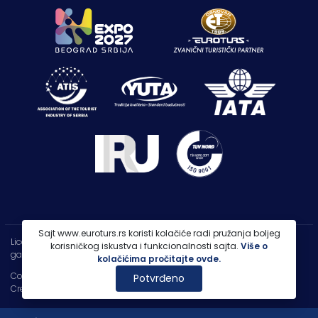
Sajt www.euroturs.rs koristi kolačiće radi pružanja boljeg
Licenca OTP-A 107/2021
korisničkog iskustva i funkcionalnosti sajta.
Više o
garancija putovanja 250.000€
kolačićima pročitajte ovde.
Copyright 2026 |
PP Euroturs Niš DOO
Potvrđeno
Credits
- Designed & Developed by
IT Centar