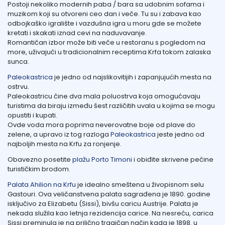
Postoji nekoliko modernih paba / bara sa udobnim sofama i
muzikom koji su otvoreni ceo dan i veče. Tu su i zabava kao
odbojkaško igralište i vazdušna igra u moru gde se možete
kretati i skakati iznad cevi na naduvavanje.
Romantičan izbor može biti veče u restoranu s pogledom na
more, uživajući u tradicionalnim receptima Krfa tokom zalaska
sunca.
Paleokastrica
je jedno od najslikovitijih i zapanjujućih mesta na
ostrvu.
Paleokastricu čine dva mala poluostrva koja omogućavaju
turistima da biraju između šest različitih uvala u kojima se mogu
opustiti i kupati.
Ovde voda mora poprima neverovatne boje od plave do
zelene, a upravo iz tog razloga
Paleokastrica
jeste jedno od
najboljih mesta na Krfu za ronjenje.
Obavezno posetite
plažu Porto Timoni
i obiđite skrivene pećine
turističkim brodom.
Palata Ahilion na Krfu
je idealno smeštena u živopisnom selu
Gastouri. Ova veličanstvena palata sagrađena je 1890. godine
isključivo za Elizabetu (Sissi), bivšu caricu Austrije. Palata je
nekada služila kao letnja rezidencija carice. Na nesreću, carica
Sissi preminula je na prilično tragičan način kada je 1898. u