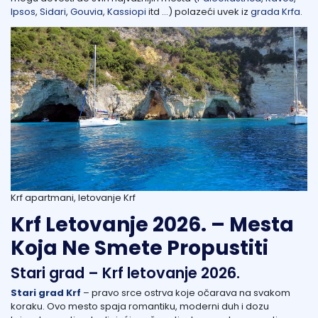
Ipsos
,
Sidari
,
Gouvia
,
Kassiopi
itd …) polazeći uvek iz
grada Krfa
.
Krf apartmani, letovanje Krf
Krf Letovanje 2026. – Mesta
Koja Ne Smete Propustiti
Stari grad – Krf letovanje 2026.
Stari grad Krf
– pravo srce ostrva koje očarava na svakom
koraku. Ovo mesto spaja romantiku, moderni duh i dozu