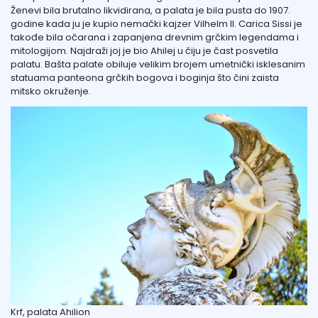
Ženevi bila brutalno likvidirana, a palata je bila pusta do 1907.
godine kada ju je kupio nemački kajzer Vilhelm II. Carica Sissi je
takođe bila očarana i zapanjena drevnim grčkim legendama i
mitologijom. Najdraži joj je bio Ahilej u čiju je čast posvetila
palatu. Bašta palate obiluje velikim brojem umetnički isklesanim
statuama panteona grčkih bogova i boginja što čini zaista
mitsko okruženje.
Krf, palata Ahilion