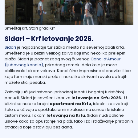
Smeštaj Krf, Stari grad Krf
Sidari – Krf letovanje 2026.
Sidari
je najpoznatije turističko mesto na severnoj obali Krfa.
Smešteno je u blizini velikog zaliva koji ima nekoliko prelepih
plaža. Sidari je poznat zbog svog čuvenog
Canal d’Amour
(ljubavnog kanala)
, prirodnog remek-dela koje je more
oblikovalo tokom vekova. Kanal čine impresivne stenovite litice
koje formiraju morski prolaz i nekoliko skrivenih uvala do kojih
možete stići pešaka.
Zahvaljujući jedinstvenoj prirodnoj lepoti i bogatoj turističkoj
ponudi, Sidari je savršen izbor za
letovanje na Krfu 2026.
. U
blizini se nalaze brojni
apartmani na Krfu
, idealni za sve koji
žele da uživaju u spektakularnim zalascima sunca i kristalno
čistom moru. Tokom
letovanja na Krfu
, Sidari nudi odlične
uslove kako za opuštanje na plaži, tako i za istraživanje prirodnih
atrakcija koje ostavljaju bez daha.