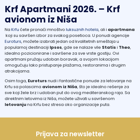
Krf Apartmani 2026. – Krf
avionom iz Niša
Na
Krfu
ćete pronaći mnoštvo
luksuznih hotela
, ali i
apartmana
koji su savršen izbor za svakog posetioca. U ponudi agencije
Euroturs
, možete izabrati jedan od kvalitetnih smeštaja u
popularnoj destinaciji
Ipsos
, gde se nalaze vile
Statis
i
Theo
,
idealno pozicionirane i savršene za sve vrste gostiju. Ovi
apartmani
pružaju udoban boravak, a svojom lokacijom
omogućuju lako pristupanje plažama, restoranima i drugim
atrakcijama.
Osim toga,
Euroturs
nudi i fantastične ponude za letovanje na
Krfu sa polascima
avionom iz Niša
, što je idealno rešenje za
sve koji žele brz i udoban put do ovog mediteranskog raja. Sa
direktnim letovima iz Niša, možete uživati u savršenom
letovanju
na Krfu bez stresa oko organizacije puta.
Prijava za newsletter