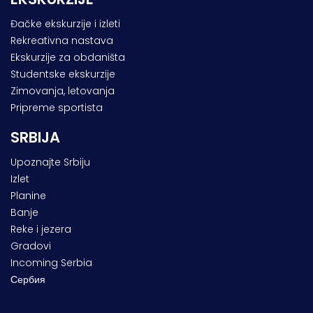
Đačke ekskurzije i izleti
Rekreativna nastava
Ekskurzije za obdaništa
Studentske ekskurzije
Zimovanja, letovanja
Pripreme sportista
SRBIJA
Upoznajte Srbiju
Izlet
Planine
Banje
Reke i jezera
Gradovi
Incoming Serbia
Сербия