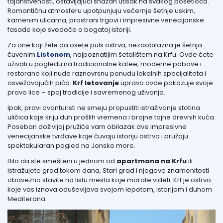
tajanstvenosti, ostavljajući snažan utisak na svakog posetioca.
Romantičnu atmosferu upotpunjuju večernje šetnje uskim,
kamenim ulicama, prostrani trgovi i impresivne venecijanske
fasade koje svedoče o bogatoj istoriji.
Za one koji žele da osete puls ostrva, nezaobilazna je šetnja
čuvenim
Listonom
, najpoznatijim šetalištem na Krfu. Ovde ćete
uživati u pogledu na tradicionalne kafee, moderne pabove i
restorane koji nude raznovrsnu ponudu lokalnih specijaliteta i
osvežavajućih pića.
Krf letovanje
upravo ovde pokazuje svoje
pravo lice – spoj tradicije i savremenog uživanja.
Ipak, pravi avanturisti ne smeju propustiti istraživanje stotina
uličica koje kriju duh prošlih vremena i brojne tajne drevnih kuća.
Poseban doživljaj pružiće vam obilazak dve impresivne
venecijanske tvrđave koje čuvaju istoriju ostrva i pružaju
spektakularan pogled na Jonsko more.
Bilo da ste smešteni u jednom od
apartmana na Krfu
ili
istražujete grad tokom dana, Stari grad i njegove znamenitosti
obavezno stavite na listu mesta koje morate videti. Krf je ostrvo
koje vas iznova oduševljava svojom lepotom, istorijom i duhom
Mediterana.