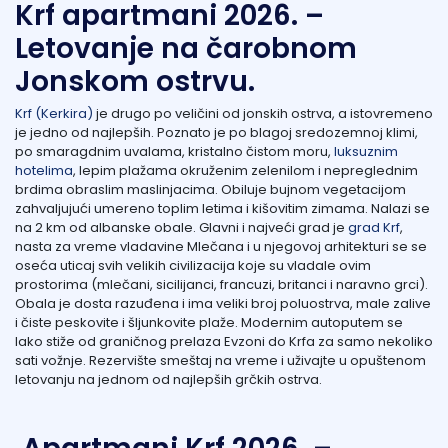
Krf apartmani 2026. –
Letovanje na čarobnom
Jonskom ostrvu.
Krf (Kerkira)
je drugo po veličini od jonskih ostrva, a istovremeno
je jedno od najlepših. Poznato je po blagoj sredozemnoj klimi,
po smaragdnim uvalama, kristalno čistom moru,
luksuznim
hotelima
, lepim plažama okruženim zelenilom i nepreglednim
brdima obraslim maslinjacima. Obiluje bujnom vegetacijom
zahvaljujući umereno toplim letima i kišovitim zimama. Nalazi se
na 2 km od albanske obale. Glavni i najveći grad je
grad Krf
,
nasta za vreme vladavine Mlečana i u njegovoj arhitekturi se se
oseća uticaj svih velikih civilizacija koje su vladale ovim
prostorima (mlečani, sicilijanci, francuzi, britanci i naravno grci).
Obala je dosta razuđena i ima veliki broj poluostrva, male zalive
i čiste peskovite i šljunkovite plaže. Modernim autoputem se
lako stiže od graničnog prelaza Evzoni do Krfa za samo nekoliko
sati vožnje.
Rezervište smeštaj na vreme i uživajte u opuštenom
letovanju na jednom od najlepših grčkih ostrva.