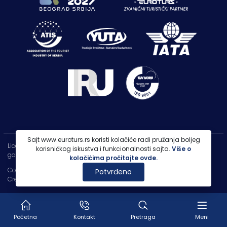
Sajt www.euroturs.rs koristi kolačiće radi pružanja boljeg
Licenca OTP-A 107/2021
korisničkog iskustva i funkcionalnosti sajta.
Više o
garancija putovanja 250.000€
kolačićima pročitajte ovde.
Copyright 2026 |
PP Euroturs Niš DOO
Potvrđeno
Credits
- Designed & Developed by
IT Centar
Početna
Kontakt
Pretraga
Meni