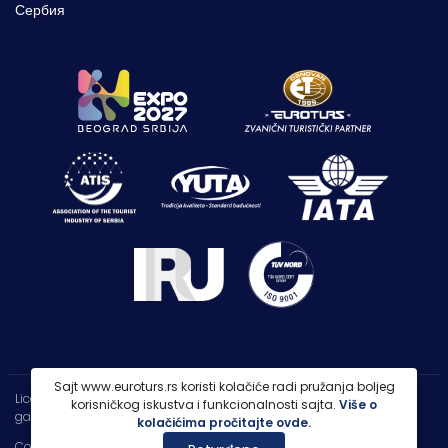
Сербия
Sajt www.euroturs.rs koristi kolačiće radi pružanja boljeg
Licenca OTP-A 107/2021
korisničkog iskustva i funkcionalnosti sajta.
Više o
garancija putovanja 250.000€
kolačićima pročitajte ovde.
Copyright 2026 |
PP Euroturs Niš DOO