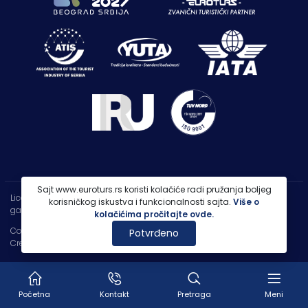
Sajt www.euroturs.rs koristi kolačiće radi pružanja boljeg
Licenca OTP-A 107/2021
korisničkog iskustva i funkcionalnosti sajta.
Više o
garancija putovanja 250.000€
kolačićima pročitajte ovde.
Copyright 2026 |
PP Euroturs Niš DOO
Potvrđeno
Credits
- Designed & Developed by
IT Centar
Početna
Kontakt
Pretraga
Meni