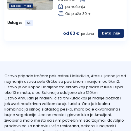
Na obali mora
po noćenju
Lukovska Banja
Od plaže: 30 m
Usluge:
ND
Vrdnik
od 63 €
Detaljnije
po danu
Ostrvo pripada trećem poluostrvu Halkidikija, Atosu i jedno je od
najmanjih ostrva cele Grčke sa površinom manjom od 5km2.
Ostrvo je od kopna udaljeno trajektom koji polaze iz luke Tripiti
oko 10 minuta, a od Soluna je udaljeno oko 120km.
Ostrvo Amuljani je maleni, čisti, tihi kutak koji je manje poznat i
još uvek neotkriven velikom broju turista. Ono je idealna
kombinacija sitnog zlatastog peska, mora boje akvamarina i
bujne vegetacije. Jedino mesto i glavna luka je Amuljani,
živopisno malo mesto sa svim potrebnim sadržajima i dovoljno
prodavnica za nabavku, više restorana, pekara, luna park i