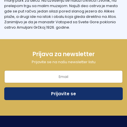
manji park za decu. Na uzvišenju se nalazi crkvica i zvonik, na
prelepom trgu sa malim muzejom. Najuži deo ostrva je mesto
gde se put račva; jedan silazi pored slanog jezera do Alikes
plaže, a drugi ide na istok i obalu koja gleda direktno na Atos.
Zanimljivo je da je manastir Vatoped sa Svete Gore poklonio
ostrvo Amuljani Grčkoj 1926. godine.
Prijava za newsletter
Prijavite se na našu newsletter listu