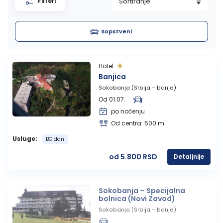
Filteri
Pefkohori- Glarokavos
Solunska regija
Ribarska Banja
Topola
Sopstveni
Possidi
Evia, ostrvo
Banja Vrujci
Tumane
Hotel:
Siviri
Trakija
Sijarinska Banja
Banjica
Sokobanja (Srbija – banje)
Jonska obala
Gamzigradska Banja
Od 01.07.
po noćenju
Lefkada, ostrvo
Sokobanja
Od centra: 500 m
Usluge:
BO dan
Skiatos, ostrvo
Gornja Trepča
od 5.800 RSD
Detaljnije
Vranjska Banja
Sokobanja – Specijalna
Ivanjica
bolnica (Novi Zavod)
Sokobanja (Srbija – banje)
Vrnjačka banja