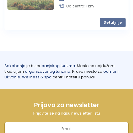
Od centra: 1 km
Lukovska Banja
Detaljnije
Vrdnik
Sokobanja
je biser
banjskog turizma
. Mesto sa najdužom
tradicijom
organizovanog turizma
. Pravo mesto za
odmor
i
uživanje
.
Wellness & spa
centri i hoteli u ponudi.
Prijava za newsletter
Prijavite se na našu newsletter listu