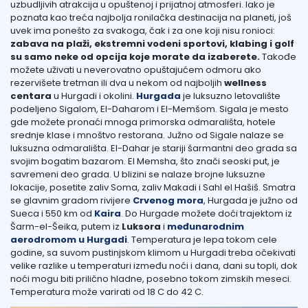
uzbudljivih atrakcija u opuštenoj i prijatnoj atmosferi. Iako je
poznata kao treća najbolja ronilačka destinacija na planeti, još
uvek ima ponešto za svakoga, čak i za one koji nisu ronioci:
zabava na plaži, ekstremni vodeni sportovi, klabing i golf
su samo neke od opcija koje morate da izaberete.
Takođe
možete uživati u neverovatno opuštajućem odmoru ako
rezervišete tretman ili dva u nekom od najboljih
wellness
centara
u Hurgadi i okolini.
Hurgada
je luksuzno letovalište
podeljeno Sigalom, El-Daharom i El-Memšom. Sigala je mesto
gde možete pronaći mnoga primorska odmarališta, hotele
srednje klase i mnoštvo restorana. Južno od Sigale nalaze se
luksuzna odmarališta. El-Dahar je stariji šarmantni deo grada sa
svojim bogatim bazarom. El Memsha, što znači seoski put, je
savremeni deo grada. U blizini se nalaze brojne luksuzne
lokacije, posetite zaliv Soma, zaliv Makadi i Sahl el Hašiš. Smatra
se glavnim gradom rivijere
Crvenog mora
, Hurgada je južno od
Sueca i 550 km od
Kaira
. Do Hurgade možete doći trajektom iz
Šarm-el-Šeika, putem iz
Luksora
i
međunarodnim
aerodromom u Hurgadi
. Temperatura je lepa tokom cele
godine, sa suvom pustinjskom klimom u Hurgadi treba očekivati
velike razlike u temperaturi između noći i dana, dani su topli, dok
noći mogu biti prilično hladne, posebno tokom zimskih meseci.
Temperatura može varirati od 18 C do 42 C.