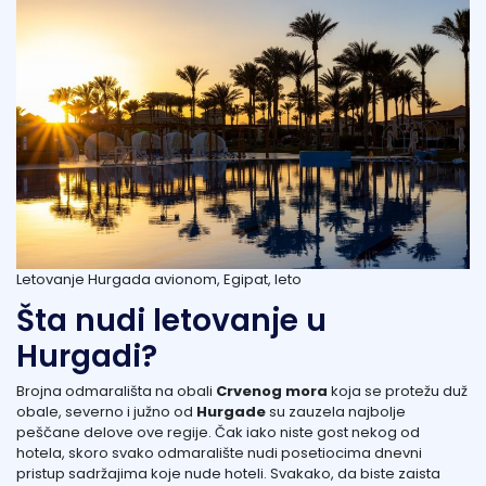
Letovanje Hurgada avionom, Egipat, leto
Šta nudi letovanje u
Hurgadi?
Brojna odmarališta na obali
Crvenog mora
koja se protežu duž
obale, severno i južno od
Hurgade
su zauzela najbolje
peščane delove ove regije. Čak iako niste gost nekog od
hotela, skoro svako odmaralište nudi posetiocima dnevni
pristup sadržajima koje nude hoteli. Svakako, da biste zaista