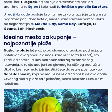
osetili čari
Hurgade
, najbolje je da rezervišete neki od
aranžmana za
Egipat
koje nudi
turistička agencija Euroturs.
U
regiji Hurgade
postoje brojna mesta koja razvijaju turizam sa
bogatom ponudom hotela, nudeći vam savršen odmor. Neka
od najpoznatijih su
Makadi Bay
,
Soma Bay
, Safaga, El
Gouna, Sahl Hasheesh.
Idealna mesta za kupanje –
najpoznatije plaže
Najbolje plaže
leže južno od glavnog gradskog područja, a
hoteli van ovog područja imaju karaker rizorta (resort), što
znači da hotel nudi sav potreban sadržaj tokom Vašeg
letovanja, iako ste udaljeni od glavnog turističkog područja.
Ukoliko krenete malo južnije, stići ćete do regije poznate kao
Sahl Hasheesh
, koja poseduje neke od najboljih delova obale
Crvenog mora, plaže sa šljaštećim, belim peskom i luksuznim
hotelima.