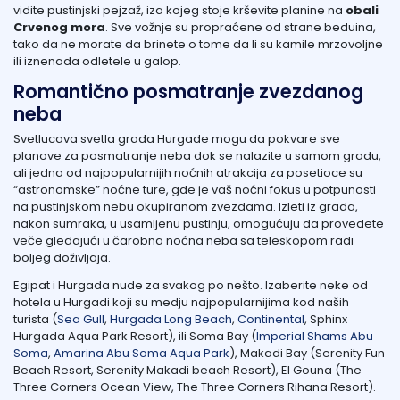
vidite pustinjski pejzaž, iza kojeg stoje krševite planine na
obali
Crvenog mora
. Sve vožnje su propraćene od strane beduina,
tako da ne morate da brinete o tome da li su kamile mrzovoljne
ili iznenada odletele u galop.
Romantično posmatranje zvezdanog
neba
Svetlucava svetla grada Hurgade mogu da pokvare sve
planove za posmatranje neba dok se nalazite u samom gradu,
ali jedna od najpopularnijih noćnih atrakcija za posetioce su
“astronomske” noćne ture, gde je vaš noćni fokus u potpunosti
na pustinjskom nebu okupiranom zvezdama. Izleti iz grada,
nakon sumraka, u usamljenu pustinju, omogućuju da provedete
veče gledajući u čarobna noćna neba sa teleskopom radi
boljeg doživljaja.
Egipat i Hurgada nude za svakog po nešto. Izaberite neke od
hotela u Hurgadi koji su medju najpopularnijima kod naših
turista (
Sea Gull
,
Hurgada Long Beach
,
Continental
, Sphinx
Hurgada Aqua Park Resort), ili Soma Bay (
Imperial Shams Abu
Soma
,
Amarina Abu Soma Aqua Park
), Makadi Bay (Serenity Fun
Beach Resort, Serenity Makadi beach Resort), El Gouna (The
Three Corners Ocean View, The Three Corners Rihana Resort).