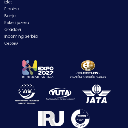
Izlet
Planine
Banje
Reke i jezera
Gradovi
Incoming Serbia
Сербия