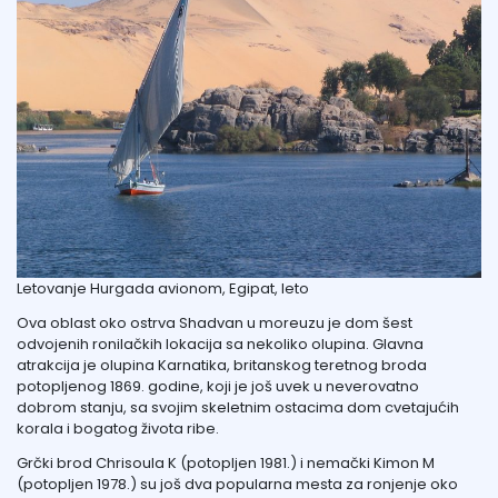
Letovanje Hurgada avionom, Egipat, leto
Ova oblast oko ostrva Shadvan u moreuzu je dom šest
odvojenih ronilačkih lokacija sa nekoliko olupina. Glavna
atrakcija je olupina Karnatika, britanskog teretnog broda
potopljenog 1869. godine, koji je još uvek u neverovatno
dobrom stanju, sa svojim skeletnim ostacima dom cvetajućih
korala i bogatog života ribe.
Grčki brod Chrisoula K (potopljen 1981.) i nemački Kimon M
(potopljen 1978.) su još dva popularna mesta za ronjenje oko