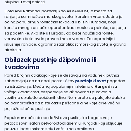
olupina u ovoj oblasti.
Gota Abu Ramada, poznatiji kao AKVARIJUM, je mesto za
ronjenje sa mnoštvo morskog sveta i koralnim vrtom. Jedno je
od najpopularnijih ronilačkih lokacija u blizini Hurgade, koje
koriste mnogi ronilački operateri kao mesto za pokušaj ronjenja
za početnike. Ako ste u Hurgadi, da biste naučili da ronite,
verovatno ćete ovde provesti neko vreme. Za naprednije i
iskusnije ronioce, ogromna raznolikost morskog života je glavna
atrakcija.
Obilazak pustinje džipovima ili
kvadovima
Pored brojnih atrakcija koje se dešavaju na vodi, neki putnici
zaboravljaju da na obali postoji čitav
pustinjski svet
pogodan
za istraživanje. Među najpopularnijim izletima u
Hurgadi
su
vožnja kvadovima, ekspedicije sa džipovima i putovanja
vozilima u zaleđe peščanih dina. Ne morate da putujete daleko
od odmarališta da biste otkrili peščane dine koje čine većinu
pejzaža istočne pustinje.
Popularan način da se doživi ovo pustinjsko bogatstvo je
petočasovni safari četvoroctočkašem u Hurgadi, koji uključuje
pauzu u beduinskom selu i vožnju na kamilama.