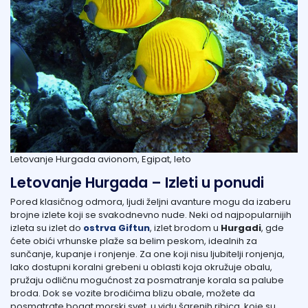
Letovanje Hurgada avionom, Egipat, leto
Letovanje Hurgada – Izleti u ponudi
Pored klasičnog odmora, ljudi željni avanture mogu da izaberu
brojne izlete koji se svakodnevno nude. Neki od najpopularnijih
izleta su izlet do
ostrva Giftun
, izlet brodom u
Hurgadi
, gde
ćete obići vrhunske plaže sa belim peskom, idealnih za
sunčanje, kupanje i ronjenje. Za one koji nisu ljubitelji ronjenja,
lako dostupni koralni grebeni u oblasti koja okružuje obalu,
pružaju odličnu mogućnost za posmatranje korala sa palube
broda. Dok se vozite brodićima blizu obale, možete da
posmatrate bogat morski svet, u vidu šarenih ribica, koje su