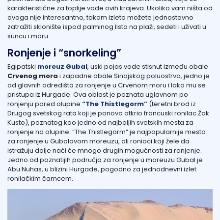
karakteristične za toplije vode ovih krajeva. Ukoliko vam ništa od
ovoga nije interesantno, tokom izleta možete jednostavno
zatražiti sklonište ispod palminog lista na plaži, sedeti i uživati u
suncu i moru.
Ronjenje i “snorkeling”
Egipatski
moreuz Gubal
, uski pojas vode stisnut između obale
Crvenog mora
i zapadne obale Sinajskog poluostrva, jedno je
od glavnih odredišta za ronjenje u Crvenom moru i lako mu se
pristupa iz Hurgade. Ova oblast je poznata uglavnom po
ronjenju pored olupine
“The Thistlegorm”
(teretni brod iz
Drugog svetskog rata koji je ponovo otkrio francuski ronilac Žak
Kusto), poznatog kao jedno od najboljih svetskih mesta za
ronjenje na olupine. “The Thistlegorm” je najpopularnije mesto
za ronjenje u Gubalovom moreuzu, ali ronioci koji žele da
istražuju dalje naći će mnogo drugih mogućnosti za ronjenje.
Jedno od poznatijih područja za ronjenje u moreuzu Gubal je
Abu Nuhas, u blizini Hurgade, pogodno za jednodnevni izlet
ronilačkim čamcem.