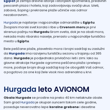
Egipat
je zemlja drevne istorije i istorijskih spomenika, predivnih
pescanih plaza i hotela, koji zadovoljavaju svačiji ukus. Izleti,
zabava, šoping i prekrasne plaže učiniće vas odmor
Lukovska Banja
nezaboravnim…
Hurgada
je najstarije i najpoznatije odmaralište u
Egiptu
.
Vrdnik
Živopisni morski svet korala i ribe u
Crvenom moru
je prvi
skrenuo pažnju na
Hurgadu
širom sveta, dok je na obali mora,
nekada malo ribarsko naselje, preraslo u najpoznatije turističko
mesto u
Egiptu
.
Bele peščane plaže, plavetnilo mora i brojni sadržaji su zaslužni
da
Hurgada
ima razvijenu turističku sezonu u trajanju od 365
dana.
Hurgada
je podjednako privlačna i leti i zimi. Iako su
glavne atrakcije Hurgade ogromna peščana plaža i prelepo
more, postoje brojni drugi sadržaji koji će obogatiti Vaš odmor,
a pogotovo za one koji žele visok nivo adrenalina u krvi.
Hurgada
leto AVIONOM
Obala Hurgade
se prostire na preko 40 km netaknute obale.
Sam grad
Hurgada
je okupan suncem tokom cele godine,
poseduje neverovatno lepe
koralne grebene
i desetine