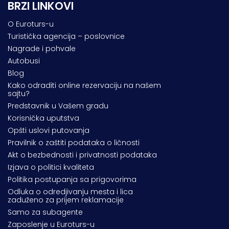
BRZI LINKOVI
O Euroturs-u
Turistička agencija – poslovnice
Nagrade i pohvale
Autobusi
Blog
Kako odraditi online rezervaciju na našem
sajtu?
Predstavnik u Vašem gradu
Korisnička uputstva
Opšti uslovi putovanja
Pravilnik o zaštiti podataka o ličnosti
Akt o bezbednosti i privatnosti podataka
Izjava o politici kvaliteta
Politika postupanja sa prigovorima
Odluka o odredjivanju mesta i lica
zaduženo za prijem reklamacije
Samo za subagente
Zaposlenje u Euroturs-u