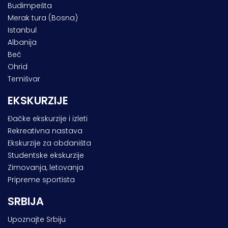
Budimpešta
Merak tura (Bosna)
Istanbul
Albanija
Beč
Ohrid
Temišvar
EKSKURZIJE
Đačke ekskurzije i izleti
Rekreativna nastava
Ekskurzije za obdaništa
Studentske ekskurzije
Zimovanja, letovanja
Pripreme sportista
SRBIJA
Upoznajte Srbiju