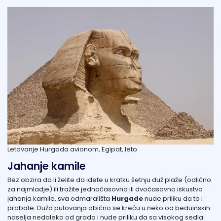
Letovanje Hurgada avionom, Egipat, leto
Jahanje kamile
Bez obzira da li želite da idete u kratku šetnju duž plaže (odlično
za najmladje) ili tražite jednočasovno ili dvočasovno iskustvo
jahanja kamile, sva odmarališta
Hurgade
nude priliku da to i
probate. Duža putovanja obično se kreću u neko od beduinskih
naselja nedaleko od grada i nude priliku da sa visokog sedla