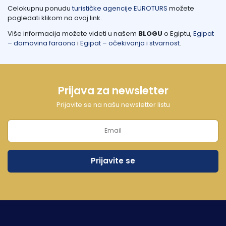
Celokupnu ponudu
turističke agencije EUROTURS
možete
pogledati klikom na ovaj link.
Više informacija možete videti u našem
BLOGU
o Egiptu,
Egipat
– domovina faraona
i
Egipat – očekivanja i stvarnost
.
Prijava za newsletter
Prijavite se na našu newsletter listu