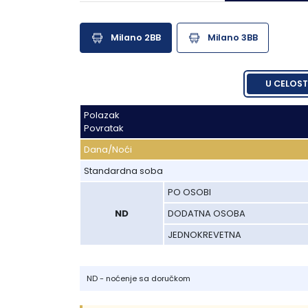
Lukovska Banja
Milano 2BB
Milano 3BB
Vrdnik
U CELOST
Polazak
Polazak
Povratak
Povratak
Dana/Noći
Dana/Noći
Standardna soba
Standardna soba
PO OSOBI
PO OSOBI
ND
ND
DODATNA OSOBA
DODATNA OSOBA
JEDNOKREVETNA
JEDNOKREVETNA
ND - noćenje sa doručkom