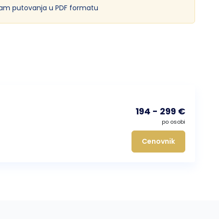
am putovanja u PDF formatu
194 - 299 €
po osobi
Cenovnik