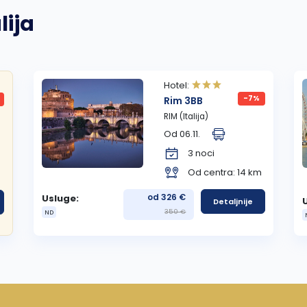
lija
Hotel:
-7%
Rim 3BB
RIM (Italija)
Od 06.11.
3 noci
Od centra: 14 km
od 326 €
Usluge:
Detaljnije
350 €
ND