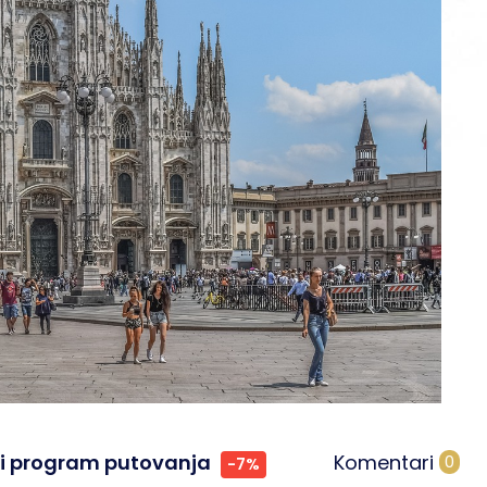
Knić
Ammouliani
Agia Triada
Nea Roda
Perea
Uranopolis
Agios Nikitas
Koukiunaries
Nikiana
 i program putovanja
Komentari
0
-7%