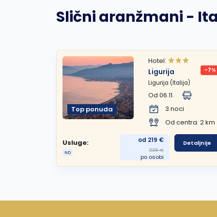
Slični aranžmani - Ita
Hotel:
-7%
Ligurija
Ligurija (Italija)
Od 06.11.
3 noci
Top ponuda
Od centra: 2 km
od 219 €
Usluge:
Detaljnije
235 €
ND
po osobi