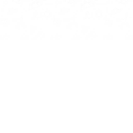
Pefki