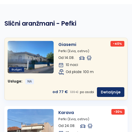
Slični aranžmani - Pefki
Giasemi
-40%
Pefki (Evia, ostrvo)
Od 14.08.
10 noci
Budget
Od plaže: 100 m
Usluge:
NA
od 77 €
Detaljnije
po osobi
139 €
Karava
-30%
Pefki (Evia, ostrvo)
Od 24.08.