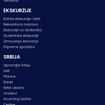
Temišvar
EKSKURZIJE
Đačke ekskurzije i izleti
Rekreativna nastava
Ekskurzije za obdaništa
Studentske ekskurzije
Zimovanja, letovanja
Pripreme sportista
SRBIJA
Upoznajte Srbiju
Izlet
Planine
Banje
Reke i jezera
Gradovi
Incoming Serbia
Сербия