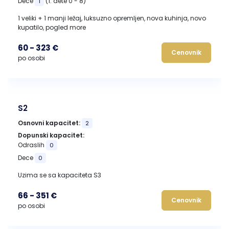
Dece
(1. dete 0 - 8)
1
1 veliki + 1 manji ležaj, luksuzno opremljen, nova kuhinja, novo
kupatilo, pogled more
60 - 323 €
Cenovnik
po osobi
S2
Osnovni kapacitet:
2
Dopunski kapacitet:
Odraslih
0
Dece
0
Uzima se sa kapaciteta S3
66 - 351 €
Cenovnik
po osobi