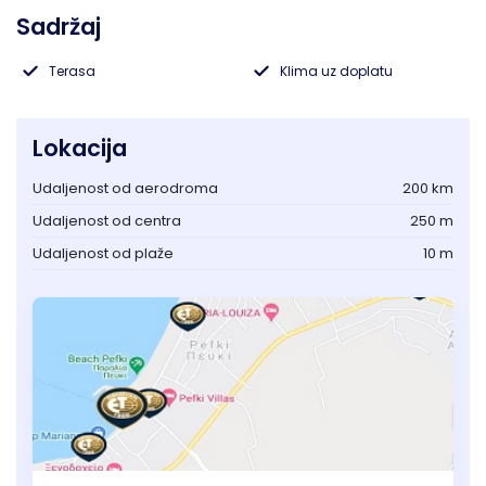
Sadržaj
Lukovska Banja
Terasa
Klima uz doplatu
Vrdnik
Lokacija
Udaljenost od aerodroma
200 km
Udaljenost od centra
250 m
Udaljenost od plaže
10 m