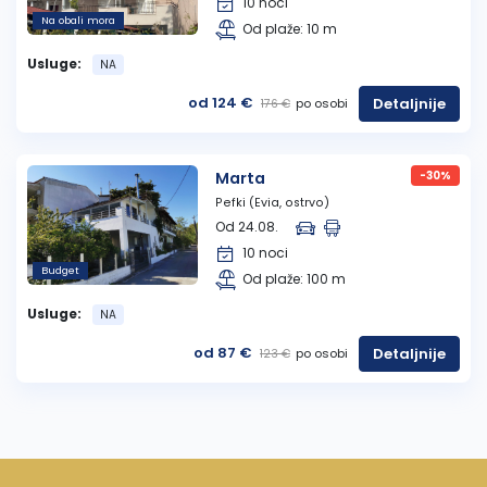
10 noci
Na obali mora
Od plaže: 10 m
Usluge:
NA
od 124 €
Detaljnije
po osobi
176 €
Marta
-30%
Pefki (Evia, ostrvo)
Od 24.08.
10 noci
Budget
Od plaže: 100 m
Usluge:
NA
od 87 €
Detaljnije
po osobi
123 €