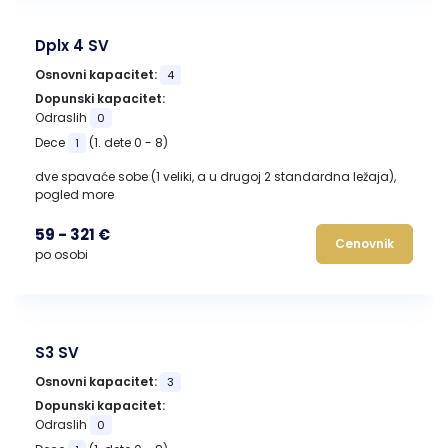
Dplx 4 SV
Osnovni kapacitet:
4
Dopunski kapacitet:
Odraslih
0
Dece
(1. dete 0 - 8)
1
dve spavaće sobe (1 veliki, a u drugoj 2 standardna ležaja),
pogled more
59 - 321 €
Cenovnik
po osobi
S3 SV
Osnovni kapacitet:
3
Dopunski kapacitet:
Odraslih
0