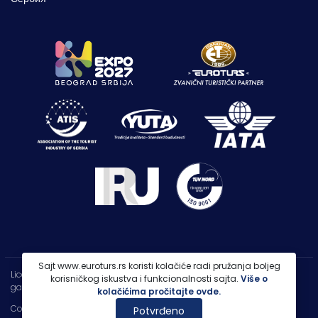
Sajt www.euroturs.rs koristi kolačiće radi pružanja boljeg
Licenca OTP-A 107/2021
korisničkog iskustva i funkcionalnosti sajta.
Više o
garancija putovanja 250.000€
kolačićima pročitajte ovde.
Copyright 2026 |
PP Euroturs Niš DOO
Potvrđeno