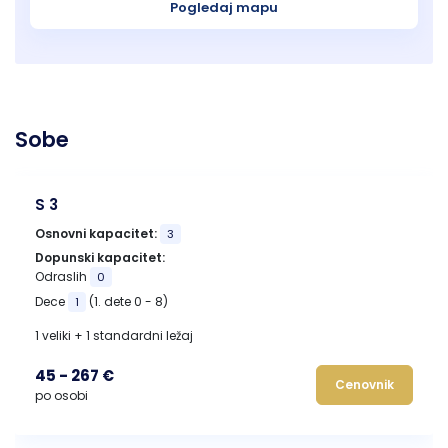
Pogledaj mapu
Sobe
S 3
Osnovni kapacitet:
3
Dopunski kapacitet:
Odraslih
0
Dece
(1. dete 0 - 8)
1
1 veliki + 1 standardni ležaj
45 - 267 €
Cenovnik
po osobi