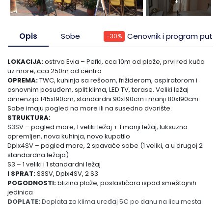
+11
Pefkohori- Glarokavos
Solunska regija
Ribarska Banja
Topola
Opis
Sobe
Cenovnik i program puto
-30%
Possidi
Evia, ostrvo
Banja Vrujci
Tumane
LOKACIJA:
ostrvo Evia – Pefki, cca 10m od plaže, prvi red kuća
Siviri
Trakija
Sijarinska Banja
uz more, cca 250m od centra
OPREMA:
TWC, kuhinja sa rešoom, frižiderom, aspiratorom i
osnovnim posuđem, split klima, LED TV, terase. Veliki ležaj
Jonska obala
Gamzigradska Banja
dimenzija 145x190cm, standardni 90x190cm i manji 80x190cm.
Sobe imaju pogled na more ili na susedno dvorište.
Lefkada, ostrvo
Sokobanja
STRUKTURA:
S3SV – pogled more, 1 veliki ležaj + 1 manji ležaj, luksuzno
opremljen, nova kuhinja, novo kupatilo
Skiatos, ostrvo
Gornja Trepča
Dplx4SV – pogled more, 2 spavaće sobe (1 veliki, a u drugoj 2
standardna ležaja)
S3 – 1 veliki i 1 standardni ležaj
Vranjska Banja
I SPRAT:
S3SV, Dplx4SV, 2 S3
POGODNOSTI:
blizina plaže, poslastičara ispod smeštajnih
Ivanjica
jedinica
DOPLATE:
Doplata za klima uređaj 5€ po danu na licu mesta
Vrnjačka banja