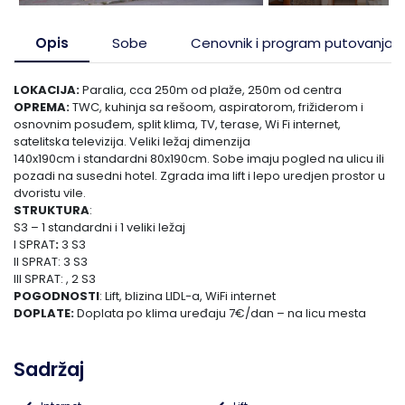
Pefkohori- Glarokavos
Solunska regija
Ribarska Banja
Topola
Opis
Sobe
Cenovnik i program putovanja
Possidi
Evia, ostrvo
Banja Vrujci
Tumane
LOKACIJA:
Paralia, cca 250m od plaže, 250m od centra
OPREMA:
TWC, kuhinja sa rešoom, aspiratorom, frižiderom i
Siviri
Trakija
Sijarinska Banja
osnovnim posuđem, split klima, TV, terase, Wi Fi internet,
satelitska televizija. Veliki ležaj dimenzija
140x190cm i standardni 80x190cm. Sobe imaju pogled na ulicu ili
Jonska obala
Gamzigradska Banja
pozadi na susedni hotel. Zgrada ima lift i lepo uredjen prostor u
dvoristu vile.
STRUKTURA
:
Lefkada, ostrvo
Sokobanja
S3 – 1 standardni i 1 veliki ležaj
I SPRAT
:
3 S3
Skiatos, ostrvo
Gornja Trepča
II SPRAT:
3 S3
III SPRAT: , 2 S3
POGODNOSTI
: Lift, blizina LIDL-a, WiFi internet
Vranjska Banja
DOPLATE:
Doplata po klima uređaju 7€/dan – na licu mesta
Ivanjica
Sadržaj
Vrnjačka banja