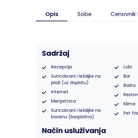
Opis
Sobe
Cenovnik 
Lukovska Banja
Vrdnik
Sadržaj
Recepcija
Lobi
Suncobrani i ležaljke na
Bar
plaži (uz doplatu)
Bašta
Internet
Restor
Menjačnica
Klima
Suncobrani i ležaljke na
Pet fri
bazenu (besplatno)
Način usluživanja