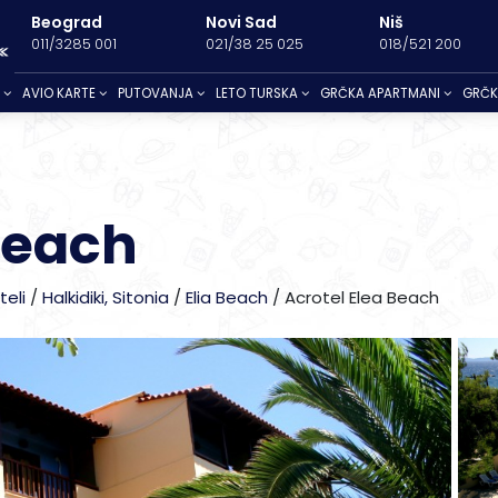
Beograd
Novi Sad
Niš
011/3285 001
021/38 25 025
018/521 200
.
AVIO KARTE
PUTOVANJA
LETO TURSKA
GRČKA APARTMANI
GRČK
Kusadasi 20
 avionom
štaj
Peristeron
Banja Junaković
Leptokaria
Hanioti
Mataruška Banja
Vrahos Beach
Elia Beach
Baj
Kusadasi
Kumburgaz
Niška Banja
Nei Pori
Furka
Banja Koviljača
Sivota
Metamorfosi
Pali
Beach
Sarimsakli
Tekirdag
Banja Selters
Olympic beach
Kalandra
Ribarska Banja
Kanali Beach
Neos Marmara
Vel
Sijarinska Banja
Paralia
Kalitea
Gamzigradska Banja
Parga
Nikiti
Gornja Trepča
Kriopigi
Vranjska Banja
Psakoudia
teli
/
Halkidiki, Sitonia
/
Elia Beach
/
Acrotel Elea Beach
ionom
Vrnjačka banja
Lutra Agia Paraskevi
Lukovska Banja
Toroni
Nea Potidea
Vourvouru
Pefkohori
Pefkohori- Glarokavos
Possidi
Zlatibor
Siviri
Novi Sad