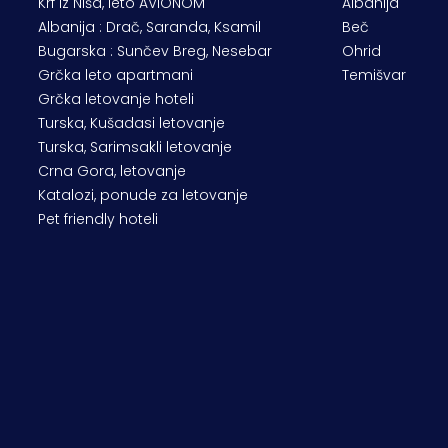
Krf iz Niša, leto AVIONOM
Albanija
Albanija : Drač, Saranda, Ksamil
Beč
Bugarska : Sunčev Breg, Nesebar
Ohrid
Grčka leto apartmani
Temišvar
Grčka letovanje hoteli
Turska, Kušadasi letovanje
Turska, Sarimsakli letovanje
Crna Gora, letovanje
Katalozi, ponude za letovanje
Pet friendly hoteli