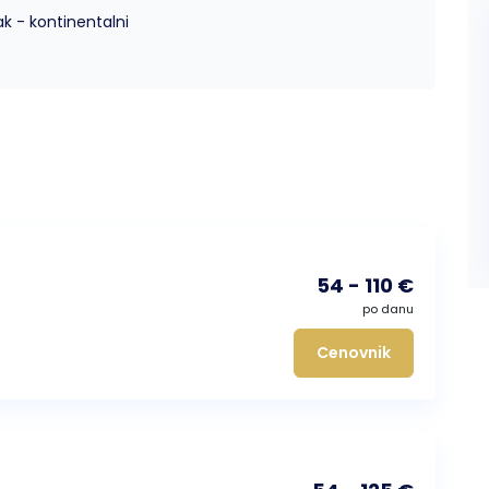
k - kontinentalni
54 - 110 €
po danu
Cenovnik