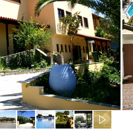
Knić
Ammouliani
Agia Triada
Nea Roda
Perea
Uranopolis
Agios Nikitas
Koukiunaries
Nikiana