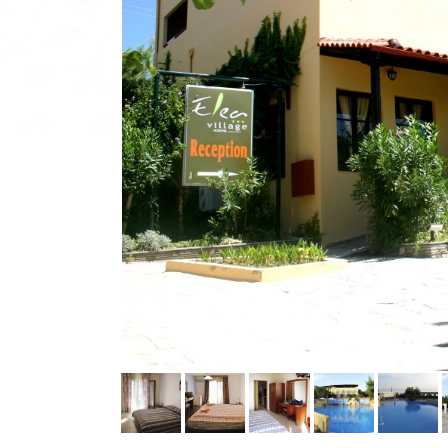
Rajačke pimnice
Resavska pećina
Pefkohori- Glarokavos
Solunska regija
Ribarska Banja
Topola
Sremski Karlovci
Sviljanac
Agios Ioannis
Topola
Tumane
Nea Kalikratia
Possidi
Evia, ostrvo
Banja Vrujci
Tumane
Limenaria
Limenas
Siviri
Trakija
Sijarinska Banja
Potos
Skala Potamia
Jonska obala
Gamzigradska Banja
Lefkada, ostrvo
Sokobanja
Aleksandropolis
Kanali
Kavala
Skiatos, ostrvo
Gornja Trepča
Vranjska Banja
Ivanjica
Vrnjačka banja