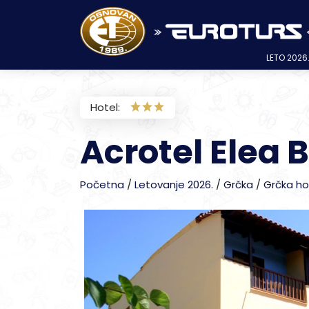
Niš
Vranje
Avio karte
018/521 200
017/40 58 98
018/292 021
LAST MINUTE LETOVANJE
Grčka
Grčka
Avio karte NA RATE
Dan primirja
Turska AVIONOM
ANTALIJSKA REGIJA avionom
Alanja
Kusadasi
Kumburgaz
Kusadasi 2026. – Letovanje Kusadasi
Krf, AVIO PREVOZ
Ipsos
Polihrono smeštaj
Leptokaria
Vrahos Beach
Limenaria
Vrasna Beach
Edipsos
Peloponez – Korintski kanal
Lutraki
Agios Ioannis Peristeron
Hanioti
Elia Beach
Leptokaria
Agios Ioannis
Nea Kalikratia
Ammouliani
Agia Triada
Pefki
Aleksandropolis
Kanali
Agios Nikitas
Koukiunaries
Planine
Brzeće
Aranđelovac
Bajina Bašta
Mali Zvornik
Beograd
Zlatibor
LETO 2026
Turska
ALL INCLUSIVE
Turska
Nova godina
Antalija
EGEJSKA REGIJA avionom
Mramorno more AUTOBUSOM
Tekirdag
Sarimsakli
Halkidiki, Kasandra
Hanioti
Nei Pori
Sivota
Pefkari
Nea Vrasna
Neos Pirgos
Krf, AVIO PREVOZ
Benitses
Furka
Metamorfosi
Litohoro
Limenaria
Nea Roda
Perea
Kavala
Nikiana
Kopaonik
Banje
Banja Junaković
Palić
Novi Sad
Đavolja varoš
Novi Sad
Hotel:
Grčka
Ipsos
Brzeće
Aranđelovac
ANTALIJSKA REGIJA
Grčka
Polihrono sme
Agios Ioannis 
Bugarska
Bugarska
SVE PONUDE SMEŠTAJA
Sretenje
Kemer
Egejska Turska AUTOBUSOM
Pefkohori
Olimpska regija
Olympic beach
Kanali Beach
Potos
Stavros
Pefki
Kanoni
Halkidiki, Kasandra
Kalandra
Neos Marmaras
Paralia
Limenas
Uranopolis
Zlatibor
Mataruška Banja
Reke i jezera
Veliko Gradište
Topola
Đunis
Knić
Lutraki
Turska
Kopaonik
Banja Kanjiža
Alanja
Turska
Hanioti
Benitses
Acrotel Elea 
Bugarska
Zlatibor
Prolom Banja
Antalija
Bugarska
Pefkohori
Kanoni
8.mart
Side
Paralia
Jonska obala
Parga
Mesongi
Kalitea
Halkidiki, Sitonia
Nikiti
Platamon
Potos
Kušići
Banja Kanjiža
Gradovi
Pirot
Kušići
Banja Vrujci
Kemer
Mesongi
Rtanj
Sokobanja
Side
Nissaki
Početna
/
Letovanje 2026.
/
Grčka
/
Grčka ho
Putovanja avionom
Tasos, ostrvo
Nissaki
Kriopigi
Psakoudia
Olimpska regija
Skala Potamia
Rtanj
Niška Banja
Izlet
Rajačke pimnice
Stara Planina
Ivanjica
EGEJSKA REGIJA av
Perama
Tara
Vrdnik
Kusadasi
Evropski gradovi IZLETI
Sveti Đorđe
Perama
Lutra Agia Paraskevi
Toroni
Tasos, ostrvo
Stara Planina
Banja Koviljača
Resavska pećina
Upoznajte Srbiju
Vrasna Beach
Edipsos
Nea Vrasna
Neos Pirgos
Evia, ostrvo
Nea Potidea
Vourvouru
Halkidiki, Centralni deo
Tara
Prolom Banja
Sremski Karlovci
Stavros
Pefki
Beograd
Đavolja varoš
Pefkohori
Halkidiki, Atos
Banja Selters
Sviljanac
Đunis
Pirot