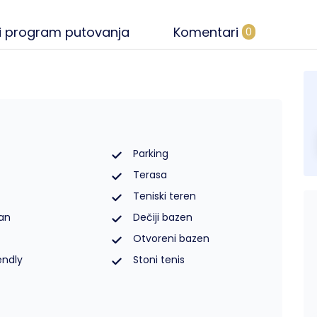
i program putovanja
Komentari
0
Parking
Terasa
Teniski teren
an
Dečiji bazen
Otvoreni bazen
endly
Stoni tenis