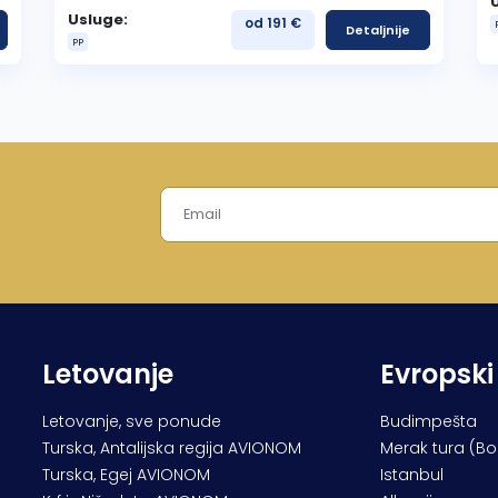
Usluge:
od 191 €
Detaljnije
PP
Letovanje
Evropski
Letovanje, sve ponude
Budimpešta
Turska, Antalijska regija AVIONOM
Merak tura (B
Turska, Egej AVIONOM
Istanbul