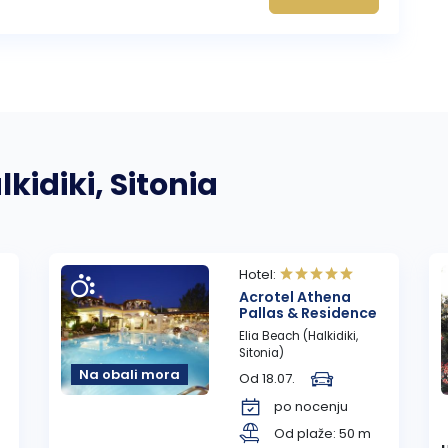
kidiki, Sitonia
Hotel:
Acrotel Athena
Pallas & Residence
Elia Beach (Halkidiki,
Sitonia)
Na obali mora
Od 18.07.
po nocenju
Od plaže: 50 m