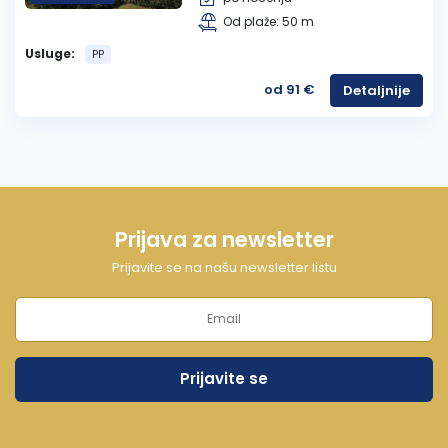
Od plaže: 50 m
Usluge:
PP
od 91 €
Detaljnije
Prijava za newsletter
Prijavite se na našu newsletter listu