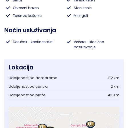
Bilijar
Teniski teren
Otvoreni bazen
Stoni tenis
Lukovska Banja
Teren za košarku
Mini golf
Vrdnik
Način usluživanja
Doručak - kontinentalni
Večera - klasično
posluživanje
Lokacija
Udaljenost od aerodroma
82 km
Udaljenost od centra
2 km
Udaljenost od plaže
450 m