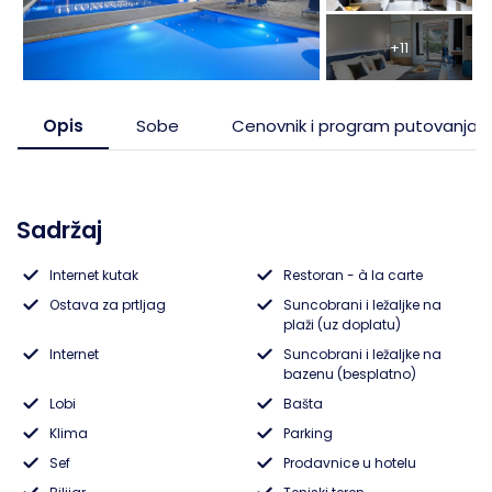
Pefkohori- Glarokavos
Solunska regija
Ribarska Banja
Topola
+11
Possidi
Evia, ostrvo
Banja Vrujci
Tumane
Opis
Sobe
Cenovnik i program putovanja
Siviri
Trakija
Sijarinska Banja
Jonska obala
Gamzigradska Banja
Sadržaj
Lefkada, ostrvo
Sokobanja
Internet kutak
Restoran - à la carte
Ostava za prtljag
Suncobrani i ležaljke na
Skiatos, ostrvo
Gornja Trepča
plaži (uz doplatu)
Internet
Suncobrani i ležaljke na
Vranjska Banja
bazenu (besplatno)
Lobi
Bašta
Ivanjica
Klima
Parking
Sef
Prodavnice u hotelu
Vrnjačka banja