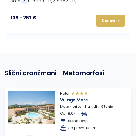
Dece
(1. dete 0 - 12, 2. dete 2 - 12)
2
139 - 267 €
Cenovnik
Slični aranžmani - Metamorfosi
Hotel:
Village Mare
Metamorfosi (Halkidiki, Sitonia)
Od 18.07.
po nocenju
Od plaže: 100 m