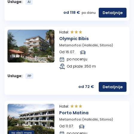
Usluge:
AI
od 118 €
Detaljnije
po danu
Hotel:
Olympic Bibis
Metamorfosi (Halkidiki, Sitonia)
Od 16.07.
po nocenju
Od plaže: 350 m
Usluge:
PP
od 72 €
Detaljnije
Hotel:
Porto Matina
Metamorfosi (Halkidiki, Sitonia)
Od 11.07.
Na obali mora
po nocenju