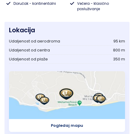
Doručak - kontinentalni
Večera - klasično
posluživanje
Lukovska Banja
Vrdnik
Lokacija
Udaljenost od aerodroma
95 km
Udaljenost od centra
800 m
Udaljenost od plaže
350 m
Pogledaj mapu