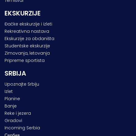
Temišvar
EKSKURZIJE
Đačke ekskurzije i izleti
Rekreativna nastava
Ekskurzije za obdaništa
Studentske ekskurzije
Zimovanja, letovanja
Pripreme sportista
SRBIJA
Upoznajte Srbiju
Izlet
Planine
Banje
Reke i jezera
Gradovi
Incoming Serbia
Сербия