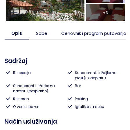
Pefkohori- Glarokavos
Solunska regija
Ribarska Banja
Topola
+3
Possidi
Evia, ostrvo
Banja Vrujci
Tumane
Opis
Sobe
Cenovnik i program putovanja
Siviri
Trakija
Sijarinska Banja
Jonska obala
Gamzigradska Banja
Sadržaj
Lefkada, ostrvo
Sokobanja
Recepcija
Suncobrani i ležaljke na
plaži (uz doplatu)
Skiatos, ostrvo
Gornja Trepča
Suncobrani i ležaljke na
Bar
bazenu (besplatno)
Vranjska Banja
Restoran
Parking
Otvoreni bazen
Igralište za decu
Ivanjica
Način usluživanja
Vrnjačka banja