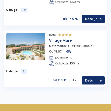
Od plaže: 450 m
Usluge:
PP
od 140 €
Detaljnije
Hotel:
Village Mare
Metamorfosi (Halkidiki, Sitonia)
Od 18.07.
po nocenju
Od plaže: 100 m
Usluge:
AI
od 118 €
Detaljnije
po danu