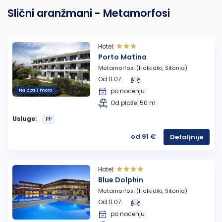
Slični aranžmani - Metamorfosi
Hotel:
Porto Matina
Metamorfosi (Halkidiki, Sitonia)
Od 11.07.
Na obali mora
po nocenju
Od plaže: 50 m
Usluge:
PP
od 91 €
Detaljnije
Hotel:
Blue Dolphin
Metamorfosi (Halkidiki, Sitonia)
Od 11.07.
po nocenju