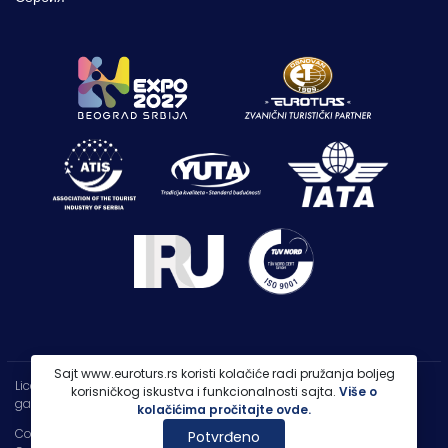
Sajt www.euroturs.rs koristi kolačiće radi pružanja boljeg
Licenca OTP-A 107/2021
korisničkog iskustva i funkcionalnosti sajta.
Više o
garancija putovanja 250.000€
kolačićima pročitajte ovde.
Copyright 2026 |
PP Euroturs Niš DOO
Potvrđeno