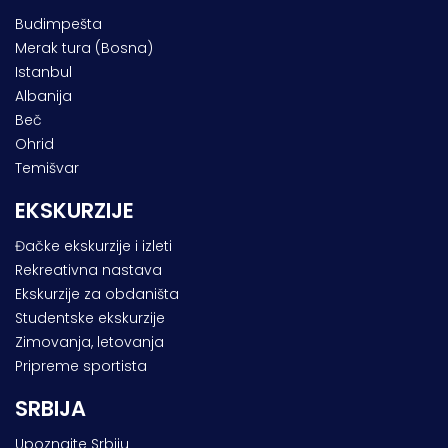
Budimpešta
Merak tura (Bosna)
Istanbul
Albanija
Beč
Ohrid
Temišvar
EKSKURZIJE
Đačke ekskurzije i izleti
Rekreativna nastava
Ekskurzije za obdaništa
Studentske ekskurzije
Zimovanja, letovanja
Pripreme sportista
SRBIJA
Upoznajte Srbiju