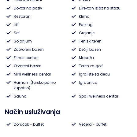
Doktor na poziv
Direktan izlaz na stazu
Lukovska Banja
Restoran
Klima
Lift
Parking
Vrdnik
Sef
Grejanje
Solarijum
Teniski teren
Zatvoreni bazen
Dečiji bazen
Fitnes centar
Masaža
Otvoreni bazen
Teren za golf
Mini wellness centar
Igralište za decu
Hamam (tursko parno
Igraonica
kupatilo)
Sauna
Spa i wellness centar
Način usluživanja
Doručak - buffet
Večera - buffet