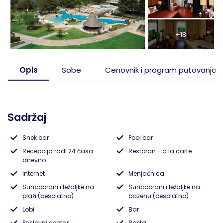
Pefkohori- Glarokavos
Solunska regija
Ribarska Banja
Topola
+18
Possidi
Evia, ostrvo
Banja Vrujci
Tumane
Siviri
Trakija
Sijarinska Banja
Opis
Sobe
Cenovnik i program putovanja
Jonska obala
Gamzigradska Banja
Sadržaj
Lefkada, ostrvo
Sokobanja
Snek bar
Pool bar
Skiatos, ostrvo
Gornja Trepča
Recepcija radi 24 časa
Restoran - à la carte
dnevno
Vranjska Banja
Internet
Menjačnica
Suncobrani i ležaljke na
Suncobrani i ležaljke na
Ivanjica
plaži (besplatno)
bazenu (besplatno)
Lobi
Bar
Vrnjačka banja
Poslovni centar
Bašta