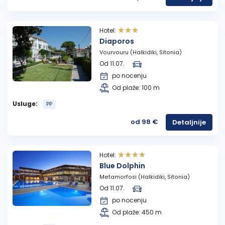
Hotel:
Diaporos
Vourvouru (Halkidiki, Sitonia)
Od 11.07.
po nocenju
Od plaže: 100 m
Usluge:
PP
od 98 €
Detaljnije
Hotel:
Blue Dolphin
Metamorfosi (Halkidiki, Sitonia)
Od 11.07.
po nocenju
Od plaže: 450 m