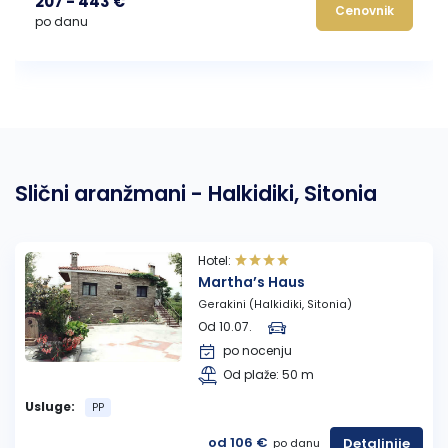
207 - 443 €
Cenovnik
po danu
Slični aranžmani - Halkidiki, Sitonia
Hotel:
Martha’s Haus
Gerakini (Halkidiki, Sitonia)
Od 10.07.
po nocenju
Od plaže: 50 m
Usluge:
PP
od 106 €
Detaljnije
po danu