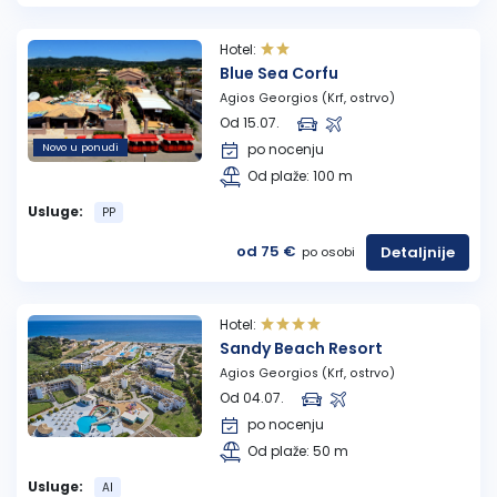
Hotel:
Blue Sea Corfu
Agios Georgios (Krf, ostrvo)
Od 15.07.
Novo u ponudi
po nocenju
Od plaže: 100 m
Usluge:
PP
od 75 €
Detaljnije
po osobi
Hotel:
Sandy Beach Resort
Agios Georgios (Krf, ostrvo)
Od 04.07.
po nocenju
Od plaže: 50 m
Usluge:
AI