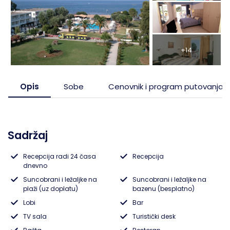
Pefkohori- Glarokavos
Solunska regija
Ribarska Banja
Topola
Possidi
Evia, ostrvo
Banja Vrujci
Tumane
+14
Siviri
Trakija
Sijarinska Banja
Opis
Sobe
Cenovnik i program putovanja
Jonska obala
Gamzigradska Banja
Lefkada, ostrvo
Sokobanja
Sadržaj
Skiatos, ostrvo
Gornja Trepča
Recepcija radi 24 časa
Recepcija
dnevno
Vranjska Banja
Suncobrani i ležaljke na
Suncobrani i ležaljke na
plaži (uz doplatu)
bazenu (besplatno)
Ivanjica
Lobi
Bar
TV sala
Turistički desk
Vrnjačka banja