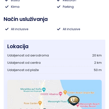
Bašta
Restoran
Klima
Parking
Lukovska Banja
Način usluživanja
Vrdnik
All inclusive
All inclusive
Lokacija
Udaljenost od aerodroma
20 km
Udaljenost od centra
2 km
Udaljenost od plaže
50 m