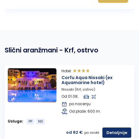
Slični aranžmani - Krf, ostrvo
Hotel:
Corfu Aqua Nissaki (ex
Aquamarine hotel)
Nissaki (Krf, ostrvo)
Od 01.08.
po nocenju
Od plaže: 600 m
Usluge:
PP
ND
od 82 €
Detaljnije
po osobi