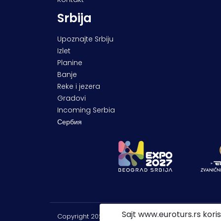
Srbija
Upoznajte Srbiju
Izlet
Planine
Banje
Reke i jezera
Gradovi
Incoming Serbia
Сербия
Sajt www.euroturs.rs koris
Copyright 2026 |
PP Euroturs Niš DOO