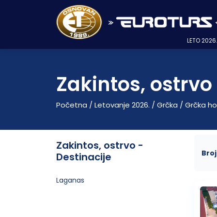
Niš
Vranje
Avio karte
018/521 200
017/40 58 98
018/292 021
LAST MINUTE LETOVANJE
Grčka
Grčka
Avio karte NA RATE
Dan primirja
Turska AVIONOM
ANTALIJSKA REGIJA avionom
Alanja
Kusadasi
Kumburgaz
Kusadasi 2026. – Letovanje Kusadasi
Krf, AVIO PREVOZ
Ipsos
Polihrono smeštaj
Leptokaria
Vrahos Beach
Limenaria
Vrasna Beach
Edipsos
Peloponez – Korintski kanal
Lutraki
Agios Ioannis Peristeron
Hanioti
Elia Beach
Leptokaria
Agios Ioannis
Nea Kalikratia
Ammouliani
Agia Triada
Pefki
Aleksandropolis
Kanali
Agios Nikitas
Koukiunaries
Planine
Brzeće
Aranđelovac
Bajina Bašta
Mali Zvornik
Beograd
Zlatibor
LETO 2026
Turska
ALL INCLUSIVE
Turska
Nova godina
Antalija
EGEJSKA REGIJA avionom
Mramorno more AUTOBUSOM
Tekirdag
Sarimsakli
Halkidiki, Kasandra
Hanioti
Nei Pori
Sivota
Pefkari
Nea Vrasna
Neos Pirgos
Krf, AVIO PREVOZ
Benitses
Furka
Metamorfosi
Litohoro
Limenaria
Nea Roda
Perea
Kavala
Nikiana
Kopaonik
Banje
Banja Junaković
Palić
Novi Sad
Đavolja varoš
Novi Sad
Zakintos, ostrvo
Grčka
Ipsos
Brzeće
Aranđelovac
ANTALIJSKA REGIJA
Grčka
Polihrono sme
Agios Ioannis 
Bugarska
Bugarska
SVE PONUDE SMEŠTAJA
Sretenje
Kemer
Egejska Turska AUTOBUSOM
Pefkohori
Olimpska regija
Olympic beach
Kanali Beach
Potos
Stavros
Pefki
Kanoni
Halkidiki, Kasandra
Kalandra
Neos Marmaras
Paralia
Limenas
Uranopolis
Zlatibor
Mataruška Banja
Reke i jezera
Veliko Gradište
Topola
Đunis
Knić
Lutraki
Turska
Kopaonik
Banja Kanjiža
Alanja
Turska
Hanioti
Benitses
Bugarska
Zlatibor
Prolom Banja
Antalija
Bugarska
Pefkohori
Kanoni
Početna
/
Letovanje 2026.
/
Grčka
/
Grčka ho
8.mart
Side
Paralia
Jonska obala
Parga
Mesongi
Kalitea
Halkidiki, Sitonia
Nikiti
Platamon
Potos
Kušići
Banja Kanjiža
Gradovi
Pirot
Kušići
Banja Vrujci
Kemer
Mesongi
Rtanj
Sokobanja
Side
Nissaki
Putovanja avionom
Tasos, ostrvo
Nissaki
Kriopigi
Psakoudia
Olimpska regija
Skala Potamia
Rtanj
Niška Banja
Izlet
Rajačke pimnice
Stara Planina
Ivanjica
EGEJSKA REGIJA av
Perama
Zakintos, ostrvo -
Tara
Vrdnik
Kusadasi
Bro
Destinacije
Evropski gradovi IZLETI
Sveti Đorđe
Perama
Lutra Agia Paraskevi
Toroni
Tasos, ostrvo
Stara Planina
Banja Koviljača
Resavska pećina
Upoznajte Srbiju
Vrasna Beach
Edipsos
Nea Vrasna
Neos Pirgos
Laganas
Evia, ostrvo
Nea Potidea
Vourvouru
Halkidiki, Centralni deo
Tara
Prolom Banja
Sremski Karlovci
Stavros
Pefki
Beograd
Đavolja varoš
Pefkohori
Halkidiki, Atos
Banja Selters
Sviljanac
Đunis
Pirot