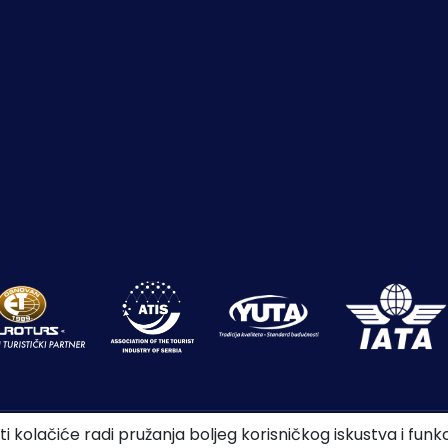
ti kolačiće radi pružanja boljeg korisničkog iskustva i funk