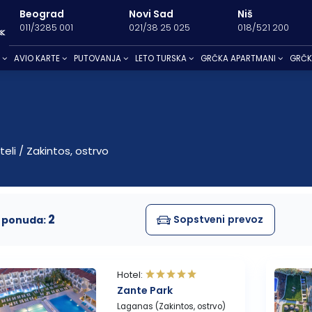
Beograd
Novi Sad
Niš
011/3285 001
021/38 25 025
018/521 200
.
AVIO KARTE
PUTOVANJA
LETO TURSKA
GRČKA APARTMANI
GRČK
Kusadasi 20
 avionom
štaj
Peristeron
Banja Junaković
Leptokaria
Hanioti
Mataruška Banja
Vrahos Beach
Elia Beach
Baj
Kusadasi
Kumburgaz
Niška Banja
Nei Pori
Furka
Banja Koviljača
Sivota
Metamorfosi
Pali
Sarimsakli
Tekirdag
Banja Selters
Olympic beach
Kalandra
Ribarska Banja
Kanali Beach
Neos Marmara
Vel
teli
/
Zakintos, ostrvo
Sijarinska Banja
Paralia
Kalitea
Gamzigradska Banja
Parga
Nikiti
Gornja Trepča
Kriopigi
Vranjska Banja
Psakoudia
ionom
Vrnjačka banja
Lutra Agia Paraskevi
Lukovska Banja
Toroni
2
Nea Potidea
Vourvouru
Sopstveni
prevoz
j ponuda:
Pefkohori
Pefkohori- Glarokavos
Possidi
Hotel:
Zlatibor
Siviri
Zante Park
Novi Sad
Laganas (Zakintos, ostrvo)