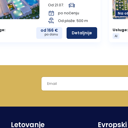
Knić
Od 21.07.
po noćenju
Na o
Ammouliani
Agia Triada
Od plaže: 500 m
Nea Roda
Perea
ge:
Usluge:
od 166 €
Uranopolis
Detaljnije
po danu
AI
Agios Nikitas
Koukiunaries
Nikiana
Letovanje
Evropski