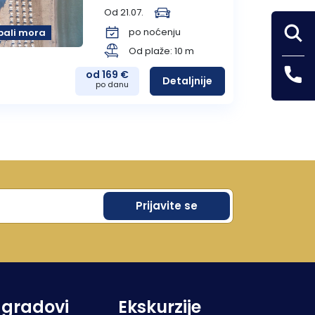
Od 21.07.
po noćenju
bali mora
Pefki
Od plaže: 10 m
od 169 €
Detaljnije
po danu
 gradovi
Ekskurzije