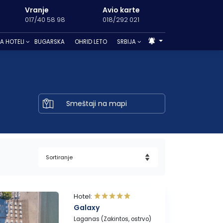
Vranje
Avio karte
Beograd
017/40 58 98
018/292 021
011/3285 001
A HOTELI
BUGARSKA
OHRID LETO
SRBIJA
26. – Letovanje
ina Bašta
Limenaria
Leptokaria
Mali Zvornik
ć
Pefkari
Litohoro
Novi Sad
Smeštaji na mapi
s
iko Gradište
Potos
Paralia
Topola
Platamon
Hotel:
Galaxy
Laganas (Zakintos, ostrvo)