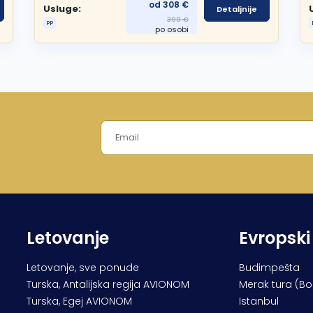
od 308 €
Usluge:
Detaljnije
399 €
PP
po osobi
Letovanje
Evropski
Letovanje, sve ponude
Budimpešta
Turska, Antalijska regija AVIONOM
Merak tura (B
Turska, Egej AVIONOM
Istanbul