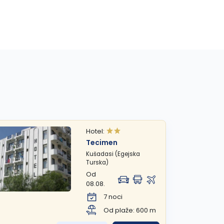
Hotel:
Tecimen
Kušadasi (Egejska
Turska)
Od
08.08.
7 noci
Od plaže: 600 m