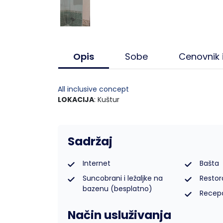
Lukovska Banja
Vrdnik
Opis
Sobe
Cenovnik 
All inclusive concept
LOKACIJA
: Kuštur
Sadržaj
Internet
Bašta
Suncobrani i ležaljke na
Restor
bazenu (besplatno)
Recepc
Način usluživanja