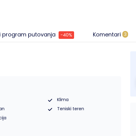
i program putovanja
Komentari
3
-40%
Klima
an
Teniski teren
ija