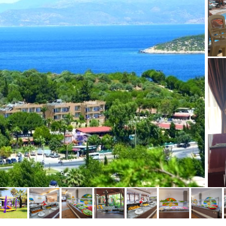
Knić
Ammouliani
Agia Triada
Nea Roda
Perea
Uranopolis
Agios Nikitas
Koukiunaries
Nikiana