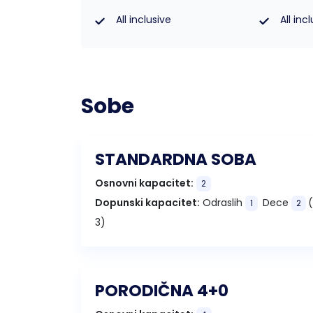
All inclusive
All inc
Sobe
STANDARDNA SOBA
Osnovni kapacitet:
2
Dopunski kapacitet:
Odraslih
Dece
(
1
2
3)
PORODIČNA 4+0