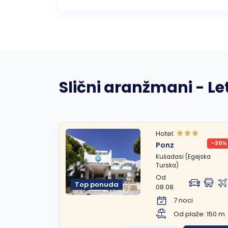
Slični aranžmani - L
Hotel:
-30%
Ponz
Kušadasi (Egejska
Turska)
Od
Top ponuda
08.08.
7 noci
Od plaže: 150 m