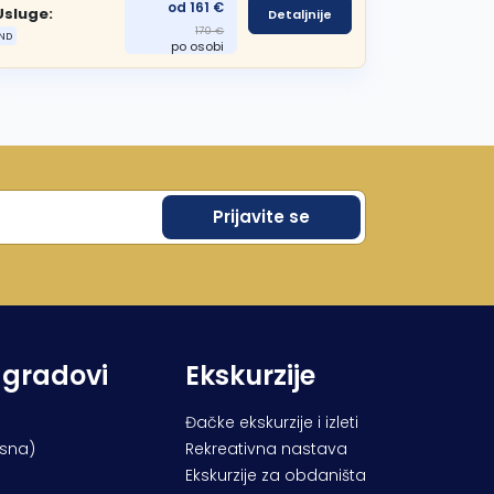
od 161 €
Usluge:
Detaljnije
170 €
ND
po osobi
 gradovi
Ekskurzije
Đačke ekskurzije i izleti
osna)
Rekreativna nastava
Ekskurzije za obdaništa