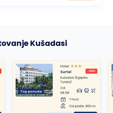
etovanje Kušadasi
Hotel:
-20%
Surtel
Kušadasi (Egejska
Turska)
Od
Top ponuda
08.08.
7 noci
Od plaže: 850 m