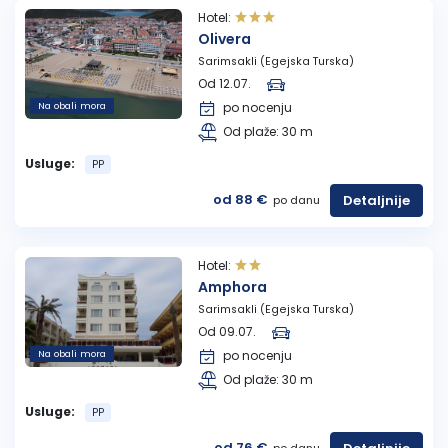
Hotel:
Olivera
Sarimsakli (Egejska Turska)
Od 12.07.
Na obali mora
po nocenju
Od plaže: 30 m
Usluge:
PP
od 88 €
Detaljnije
po danu
Hotel:
Amphora
Sarimsakli (Egejska Turska)
Od 09.07.
Na obali mora
po nocenju
Od plaže: 30 m
Usluge:
PP
od 76 €