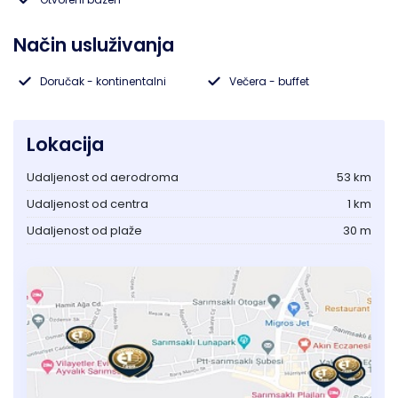
Lukovska Banja
Način usluživanja
Doručak - kontinentalni
Večera - buffet
Vrdnik
Lokacija
Udaljenost od aerodroma
53 km
Udaljenost od centra
1 km
Udaljenost od plaže
30 m