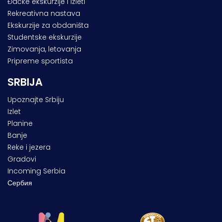
Đačke ekskurzije i izleti
Rekreativna nastava
Ekskurzije za obdaništa
Studentske ekskurzije
Zimovanja, letovanja
Pripreme sportista
SRBIJA
Upoznajte Srbiju
Izlet
Planine
Banje
Reke i jezera
Gradovi
Incoming Serbia
Сербия