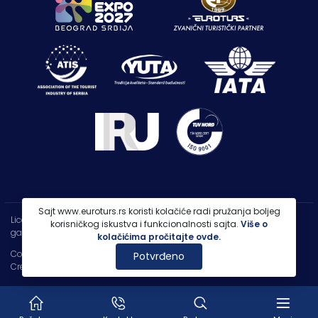
Sajt www.euroturs.rs koristi kolačiće radi pružanja boljeg
Licenca OTP-A 107/2021
korisničkog iskustva i funkcionalnosti sajta.
Više o
garancija putovanja 250.000€
kolačićima pročitajte ovde.
Copyright 2026 |
PP Euroturs Niš DOO
Potvrđeno
Credits
- Designed & Developed by
IT Centar