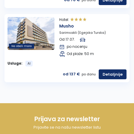
Detaljnije
po danu
Hotel:
Musho
Sarimsakli (Egejska Turska)
Od 17.07.
Na obali mora
po nocenju
Od plaže: 50 m
Usluge:
AI
od 137 €
Detaljnije
po danu
Prijava za newsletter
Prijavite se na našu newsletter listu