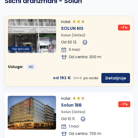
Slični aranžmani - Solun
Hotel:
SOLUN NG
-7%
Solun (Grčka)
Od 30.12.
Top ponuda
3 noci
Od centra: 300 m
Usluge:
ND
od 182 €
Detaljnije
po osobi
195 €
Hotel:
Solun 1BB
-7%
Solun (Grčka)
Od 10.11.
1 noci
Od centra: 700 m