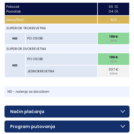
Polazak
Polazak
30. 12.
Povratak
Povratak
04. 01.
Lukovska Banja
Dana/Noći
Dana/Noći
6/3
Vrdnik
SUPERIOR TROKREVETNA
SUPERIOR TROKREVETNA
196 €
ND
ND
PO OSOBI
PO OSOBI
210 €
SUPERIOR DVOKREVETNA
SUPERIOR DVOKREVETNA
196 €
PO OSOBI
PO OSOBI
210 €
ND
ND
307 €
JEDNOKREVETNA
JEDNOKREVETNA
330 €
ND - noćenje sa doručkom
Način plaćanja
Program putovanja