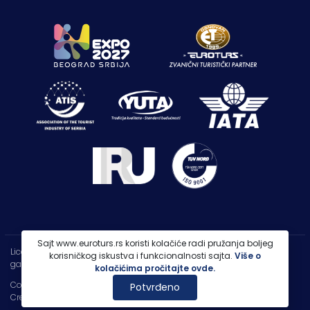
Sajt www.euroturs.rs koristi kolačiće radi pružanja boljeg
Licenca OTP-A 107/2021
korisničkog iskustva i funkcionalnosti sajta.
Više o
garancija putovanja 250.000€
kolačićima pročitajte ovde.
Copyright 2026 |
PP Euroturs Niš DOO
Potvrđeno
Credits
- Designed & Developed by
IT Centar