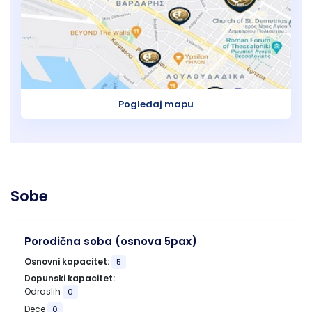
Pogledaj mapu
Sobe
Porodična soba (osnova 5pax)
Osnovni kapacitet:
5
Dopunski kapacitet:
Odraslih
0
Dece
0