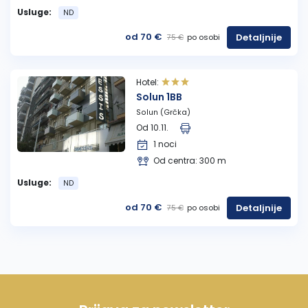
Usluge:
ND
od 70 €
Detaljnije
po osobi
75 €
Hotel:
Solun 1BB
Solun (Grčka)
Od 10.11.
1 noci
Od centra: 300 m
Usluge:
ND
od 70 €
Detaljnije
po osobi
75 €