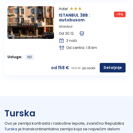
Hotel:
ISTANBUL 3BB :
-7%
autobusom
Istanbul
Od 30.12.
3 noći
Od centra: 1.8 km
Usluge:
ND
od 158 €
Detaljnije
169 €
po osobi
Turska
Ovo je zemlja kontrasta i raskošne lepote, zvanično Republika
Turska
je transkontinentalna zemlja koja se najvećim delom