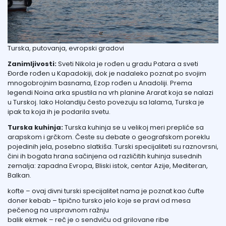
Turska, putovanja, evropski gradovi
Zanimljivosti:
Sveti Nikola je rođen u gradu Patara a
sveti
Đorđe rođen u Kapadokiji,
dok je
nadaleko poznat po svojim
mnogobrojnim basnama, Ezop rođen u Anadoliji. Prema
legendi Noina arka spustila na vrh planine Ararat koja se nalazi
u Turskoj.
Iako Holandiju često povezuju sa
lalama, Turska je
ipak ta koja ih je podarila svetu.
Turska kuhinja:
Turska kuhinja se u velikoj meri prepliće sa
arapskom i grčkom. Česte su debate o geografskom poreklu
pojedinih jela, posebno slatkiša. Turski specijaliteti su raznovrsni,
čini ih bogata hrana sačinjena od različitih kuhinja susednih
zemalja: zapadna Evropa, Bliski istok, centar Azije, Mediteran,
Balkan.
kofte – ovaj divni turski specijalitet nama je poznat kao ćufte
doner kebab – tipično tursko jelo koje se pravi od mesa
pečenog na uspravnom ražnju
balik ekmek – reč je o sendviču od grilovane ribe