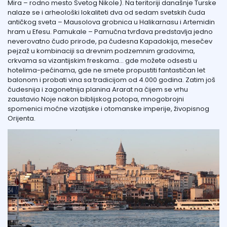
Mira – rodno mesto Svetog Nikole). Na teritoriji današnje Turske
nalaze se i arheološki lokaliteti dva od sedam svetskih čuda
antičkog sveta –
Mausolova grobnica
u Halikarnasu i
Artemidin
hram
u Efesu.
Pamukale
– Pamučna tvrđava predstavlja jedno
neverovatno čudo prirode, pa čudesna
Kapadokija
, mesečev
pejzaž u kombinaciji sa drevnim podzemnim gradovima,
crkvama sa vizantijskim freskama… gde možete odsesti u
hotelima-pećinama, gde ne smete propustiti fantastičan let
balonom i probati vina sa tradicijom od 4.000 godina. Zatim još
čudesnija i zagonetnija planina
Ararat
na čijem se vrhu
zaustavio Noje nakon biblijskog potopa, mnogobrojni
spomenici moćne vizatijske i otomanske imperije, živopisnog
Orijenta.