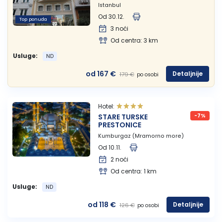
Istanbul
Od 30.12.
Top ponuda
Lukovska Banja
3 noći
Od centra: 3 km
Vrdnik
Usluge:
ND
od 167 €
Detaljnije
179 €
po osobi
Hotel:
STARE TURSKE
-7%
PRESTONICE
Kumburgaz (Mramorno more)
Od 10.11.
2 noći
Od centra: 1 km
Usluge:
ND
od 118 €
Detaljnije
126 €
po osobi