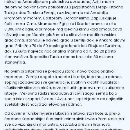
nalazi na Anadolijskom poluostrvu
u zapadnoj Az
iji
i malim
delom na balkanskom poluostrvu
u
jugoistočnoj Evropi
.
Istočna
Trakija
, deo Turske u Evropi, razdvojena je od Anadolije
Mramornim morem
, Bosforom
i
Dardanelima.
Zapljuskuju je
četiri mora: Crno, Mramorno, Egejsko i Sredozemno, sa oko
8.300 km obale, a primorje ima idealnu klimu koja omogućava
uživanje na peščanim plažama i u slikovitim mediteranskim
gradićima.
Istanbul
je najveći grad u zemlji, dok je Ankara glavni
grad. Približno 70 do 80 posto građana identifikuju se
Turcima
,
dok su Kurdi najveća nacionalna manjina od 15 do 20 posto
stanovništva. Republika Turska danas broji oko 80 miliona
stanovnika.
Na ovim prostorima se prepliću staro i novo, tradicionalno i
moderno… Zemlja bogate tradicije i istorije, idealna za odmor,
šoping i zabavu za sve generacije, živahnih krcatih kupališta i
ušuškanih slikovitih plaža, brzo rastućih gradova, multikulturalne
istorije… Vekovna raskrsnica puteva i civilizacija, zemlja koja
spaja istok i zapad, Evropu i Aziju, nosi epitet jedne od najlepših
svetskih destinacija za letovanje i odmor.
Od čuvene Turske rivijere i luksuznih letovališta i hotela, preko
čarobne Kapadokije i čudesnih mineralnih izvora Pamukale, pa
sve do vizantijskih manastira, ostataka drevnih hramova
raštrkanih svuda po zemlji, Turska ima sve što vam je potrebno