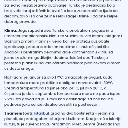
za jedno nezaboravno putovanje. Turska je destinacija koja
broji veliki broj odličnih letovališta kako za porodične ljude sa
decom, tako i za one željne relaksacije i tišine ili za one željne
dobrog provoda.
Klima:
Jugozapadni deo Turske, u priobalnom pojasu ima
umerenu mediteransku klimu sa vrućim i suvim letom i blagom i
vlažnom zimom. Planinski venci koji se protežu duž obale
sprečavaju prodor sredozemne klime u unutrašnjost što
Anadoliji i centralnim delovima daje kontinentalnu klimu sa
jasno izraženim godišnjim dobima. Istočni deo Turske je
pretežno planinski sa vrlo oštrom hladnom planinskom klimom
uz dosta snega.
Najhladniji je januar sa oko 17°C, a najtopliji je avgust, kada
temperatura mora praktično dostigne i neverovatnih 30°C.
Srednja temperatura za jun je oko 24°C, jul oko 26°C, a
činjenica je da u septembru temperatura mora ne pada ispod
25°C, što govori da je Tursku kao destinacija za one koji ne
podnose jako sunce idealno posetiti i u post sezoni.
Znamenitosti:
Istanbul
,
grad na dva kontinenta – jedini na
planeti, sa prebogatom istorijom i kulturom. Kad je reč o istoriji i
kulturi, tu je čuvena
Troja, Pergamon, Milet, Demre
(nekadašnja