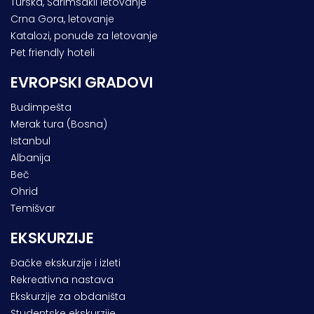
Turska, Sarimsakli letovanje
Crna Gora, letovanje
Katalozi, ponude za letovanje
Pet friendly hoteli
EVROPSKI GRADOVI
Budimpešta
Merak tura (Bosna)
Istanbul
Albanija
Beč
Ohrid
Temišvar
EKSKURZIJE
Đačke ekskurzije i izleti
Rekreativna nastava
Ekskurzije za obdaništa
Studentske ekskurzije