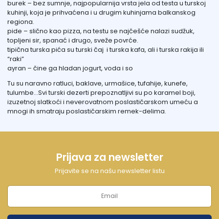
burek – bez sumnje, najpopularnija vrsta jela od testa u turskoj
kuhinji, koja je prihvaćena i u drugim kuhinjama balkanskog
regiona.
pide – slično kao
pizza,
na testu se najčešće nalazi sudžuk,
topljeni sir, spanać i drugo, sveže povrće.
tipična turska pića su turski čaj i turska kafa, ali i turska rakija ili
“raki”
ayran – čine ga hladan jogurt, voda i so
Tu su naravno ratluci, baklave, urmašice, tufahije, kunefe,
tulumbe…Svi turski dezerti prepoznatljivi su po karamel boji,
izuzetnoj slatkoći i neverovatnom poslastičarskom umeću a
mnogi ih smatraju poslastičarskim remek-delima.
Prijava za newsletter
Prijavite se na našu newsletter listu