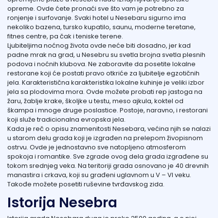
opreme. Ovde ćete pronaći sve što vam je potrebno za
ronjenje i surfovanje. Svaki hotel u Nesebaru sigurno ima
nekoliko bazena, tursko kupatilo, saunu, moderne teretane,
fitnes centre, pa čak i teniske terene.
Ljubiteljima noćnog života ovde neće biti dosadno, jer kad
padne mrak na grad, u Nesebru su svetla brojna svetla plesnih
podova i noćnih klubova. Ne zaboravite da posetite lokalne
restorane koji će postati pravo otkriće za ljubitelje egzotičnih
jela. Karakteristična karakteristika lokalne kuhinje je veliki izbor
jela sa plodovima mora. Ovde možete probati rep jastoga na
žaru, žablje krake, školjke u testu, meso ajkula, koktel od
škampa i mnoge druge poslastice. Postoje, naravno, i restorani
koji služe tradicionalna evropska jela.
Kada je reč o opisu znamenitosti Nesebara, većina njih se nalazi
u starom delu grada koji je izgrađen na prelepom živopisnom
ostrvu. Ovde je jednostavno sve natopljeno atmosferom
spokoja i romantike. Sve zgrade ovog dela grada izgrađene su
tokom srednjeg veka. Na teritoriji grada osnovano je 40 drevnih
manastira i crkava, koji su građeni uglavnom u V – VI veku.
Takođe možete posetiti ruševine tvrđavskog zida.
Istorija Nesebra