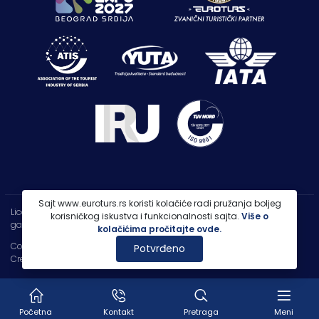
Sajt www.euroturs.rs koristi kolačiće radi pružanja boljeg
Licenca OTP-A 107/2021
korisničkog iskustva i funkcionalnosti sajta.
Više o
garancija putovanja 250.000€
kolačićima pročitajte ovde.
Copyright 2026 |
PP Euroturs Niš DOO
Potvrđeno
Credits
- Designed & Developed by
IT Centar
Početna
Kontakt
Pretraga
Meni