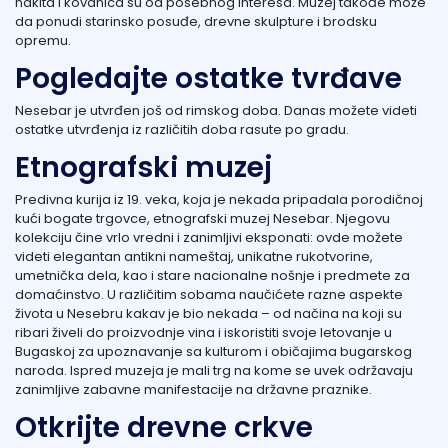
nakita i kovanica su od posebnog interesa. Muzej takođe može
da ponudi starinsko posuđe, drevne skulpture i brodsku
opremu.
Pogledajte ostatke tvrđave
Nesebar je utvrđen još od rimskog doba. Danas možete videti
ostatke utvrđenja iz različitih doba rasute po gradu.
Etnografski muzej
Predivna kurija iz 19. veka, koja je nekada pripadala porodičnoj
kući bogate trgovce, etnografski muzej Nesebar. Njegovu
kolekciju čine vrlo vredni i zanimljivi eksponati: ovde možete
videti elegantan antikni nameštaj, unikatne rukotvorine,
umetnička dela, kao i stare nacionalne nošnje i predmete za
domaćinstvo. U različitim sobama naučićete razne aspekte
života u Nesebru kakav je bio nekada – od načina na koji su
ribari živeli do proizvodnje vina i iskoristiti svoje letovanje u
Bugaskoj za upoznavanje sa kulturom i običajima bugarskog
naroda. Ispred muzeja je mali trg na kome se uvek održavaju
zanimljive zabavne manifestacije na državne praznike.
Otkrijte drevne crkve