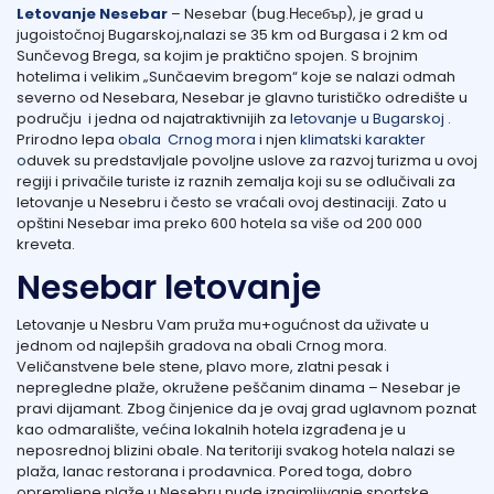
Letovanje Nesebar
– Nesebar (bug.Несебър), je grad u
jugoistočnoj Bugarskoj,nalazi se 35 km od Burgasa i 2 km od
Lukovska Banja
Sunčevog Brega, sa kojim je praktično spojen. S brojnim
hotelima i velikim „Sunčaevim bregom“ koje se nalazi odmah
severno od Nesebara, Nesebar je glavno turističko odredište u
Vrdnik
području i jedna od najatraktivnijih za
letovanje u Bugarskoj
.
Prirodno lepa
obala Crnog mora
i njen
klimatski karakter
o
duvek su predstavljale povoljne uslove za razvoj turizma u ovoj
regiji i privačile turiste iz raznih zemalja koji su se odlučivali za
letovanje u Nesebru i često se vraćali ovoj destinaciji. Zato u
opštini Nesebar ima preko 600 hotela sa više od 200 000
kreveta.
Nesebar letovanje
Letovanje u Nesbru Vam pruža mu+ogućnost da uživate u
jednom od najlepših gradova na obali Crnog mora.
Veličanstvene bele stene, plavo more, zlatni pesak i
nepregledne plaže, okružene peščanim dinama – Nesebar je
pravi dijamant. Zbog činjenice da je ovaj grad uglavnom poznat
kao odmaralište, većina lokalnih hotela izgrađena je u
neposrednoj blizini obale. Na teritoriji svakog hotela nalazi se
plaža, lanac restorana i prodavnica. Pored toga, dobro
opremljene plaže u Nesebru nude iznajmljivanje sportske