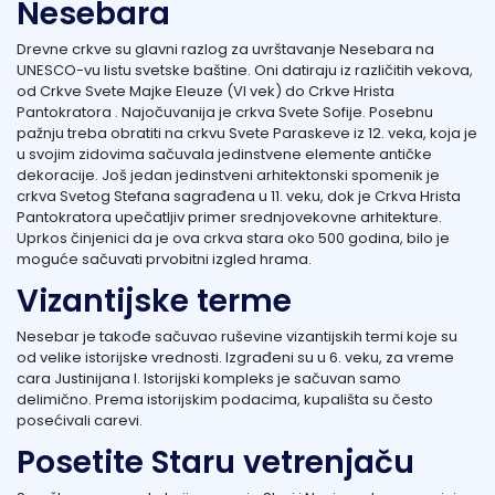
Nesebara
Drevne crkve su glavni razlog za uvrštavanje Nesebara na
UNESCO-vu listu svetske baštine. Oni datiraju iz različitih vekova,
od Crkve Svete Majke Eleuze (VI vek) do Crkve Hrista
Pantokratora . Najočuvanija je crkva Svete Sofije. Posebnu
pažnju treba obratiti na crkvu Svete Paraskeve iz 12. veka, koja je
u svojim zidovima sačuvala jedinstvene elemente antičke
dekoracije. Još jedan jedinstveni arhitektonski spomenik je
crkva Svetog Stefana sagrađena u 11. veku, dok je Crkva Hrista
Pantokratora upečatljiv primer srednjovekovne arhitekture.
Uprkos činjenici da je ova crkva stara oko 500 godina, bilo je
moguće sačuvati prvobitni izgled hrama.
Vizantijske terme
Nesebar je takođe sačuvao ruševine vizantijskih termi koje su
od velike istorijske vrednosti. Izgrađeni su u 6. veku, za vreme
cara Justinijana I. Istorijski kompleks je sačuvan samo
delimično. Prema istorijskim podacima, kupališta su često
posećivali carevi.
Posetite Staru vetrenjaču