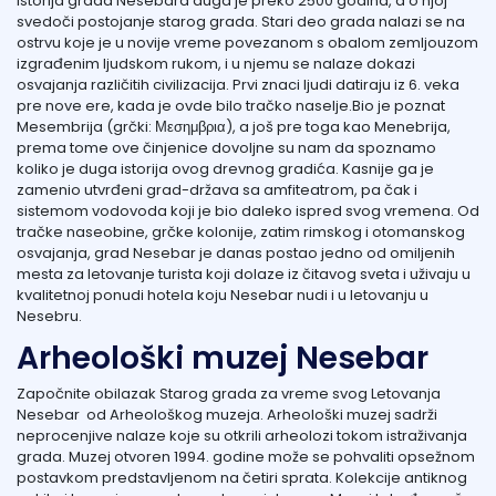
Istorija grada Nesebara duga je preko 2500 godina, a o njoj
svedoči postojanje starog grada. Stari deo grada nalazi se na
ostrvu koje je u novije vreme povezanom s obalom zemljouzom
izgrađenim ljudskom rukom, i u njemu se nalaze dokazi
osvajanja različitih civilizacija. Prvi znaci ljudi datiraju iz 6. veka
pre nove ere, kada je ovde bilo tračko naselje.Bio je poznat
Mesembrija (grčki: Μεσημβρια), a još pre toga kao Menebrija,
prema tome ove činjenice dovoljne su nam da spoznamo
koliko je duga istorija ovog drevnog gradića. Kasnije ga je
zamenio utvrđeni grad-država sa amfiteatrom, pa čak i
sistemom vodovoda koji je bio daleko ispred svog vremena. Od
tračke naseobine, grčke kolonije, zatim rimskog i otomanskog
osvajanja, grad Nesebar je danas postao jedno od omiljenih
mesta za letovanje turista koji dolaze iz čitavog sveta i uživaju u
kvalitetnoj ponudi hotela koju Nesebar nudi i u letovanju u
Nesebru.
Arheološki muzej Nesebar
Započnite obilazak Starog grada za vreme svog Letovanja
Nesebar od Arheološkog muzeja. Arheološki muzej sadrži
neprocenjive nalaze koje su otkrili arheolozi tokom istraživanja
grada. Muzej otvoren 1994. godine može se pohvaliti opsežnom
postavkom predstavljenom na četiri sprata. Kolekcije antiknog