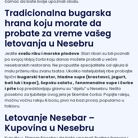
čamac da biste bolje upoznali obalu.
Tradicionalna bugarska
hrana koju morate da
probate za vreme vašeg
letovanja u Nesebru
Jedite
svežu ribu i morske plodove
.Stari ribari su bili poznati
po svojoj ribljoj čorbi koju danas možete probati u većini
nesebarskih restorana. Ne propustite specijalitete od ajkula ili
malu prženu ribu zvanu tsatsa. Ukoliko nisteljubitelj ribe probajte
tipični
bugarski tarator, hladne supe (krastavci, jogurt,
beli luk i kopar), šopsku salatu , fenomenalne supe i čorbe
i pite
koji predstavljaju glavnu su “dijetu” u Nesebru. Nešto
posebno za ljubitelje ovog jela je škembe čorba. Popijte rakiju,
moćnu voćnu rakiju ili bozu, pivo na bazi prosa, popularno u
folkloru.
Letovanje Nesebar –
Kupovina u Nesebru
Kupujte u Starom Nesebru da biste upoznali živahne trgovce i