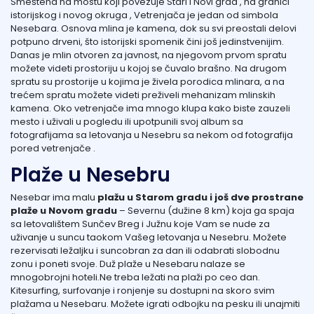
Smeštena na mostu koji povezuje Stari i Novi grad , na granici
istorijskog i novog okruga , Vetrenjača je jedan od simbola
Nesebara. Osnova mlina je kamena, dok su svi preostali delovi
potpuno drveni, što istorijski spomenik čini još jedinstvenijim.
Danas je mlin otvoren za javnost, na njegovom prvom spratu
možete videti prostoriju u kojoj se čuvalo brašno. Na drugom
spratu su prostorije u kojima je živela porodica mlinara, a na
trećem spratu možete videti preživeli mehanizam mlinskih
kamena. Oko vetrenjače ima mnogo klupa kako biste zauzeli
mesto i uživali u pogledu ili upotpunili svoj album sa
fotografijama sa letovanja u Nesebru sa nekom od fotografija
pored vetrenjače .
Plaže u Nesebru
Nesebar ima malu
plažu u Starom gradu i još dve prostrane
plaže u Novom gradu
– Severnu (dužine 8 km) koja ga spaja
sa letovalištem Sunčev Breg i Južnu koje Vam se nude za
uživanje u suncu taokom Vašeg letovanja u Nesebru. Možete
rezervisati ležaljku i suncobran za dan ili odabrati slobodnu
zonu i poneti svoje. Duž plaže u Nesebaru nalaze se
mnogobrojni hoteli.Ne treba ležati na plaži po ceo dan.
Kitesurfing, surfovanje i ronjenje su dostupni na skoro svim
plažama u Nesebaru. Možete igrati odbojku na pesku ili unajmiti