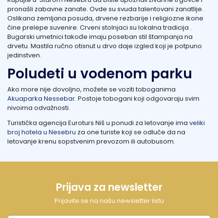
pronašli zabavne zanate. Ovde su svuda talentovani zanatlije.
Oslikana zemljana posuda, drvene rezbarije i religiozne ikone
čine prelepe suvenire. Crveni stolnjaci su lokalna tradicija .
Bugarski umetnici takođe imaju poseban stil štampanja na
drvetu. Mastila ručno otisnut u drvo daje izgled koji je potpuno
jedinstven.
Poludeti u vodenom parku
Ako more nije dovoljno, možete se voziti toboganima
Akuaparka Nessebar.
Postoje tobogani koji odgovaraju svim
nivoima odvažnosti.
Turistička agencija Euroturs Niš u ponudi za letovanje ima
veliki
broj hotela u Nesebru
za one turiste koji se odluče da na
letovanje krenu sopstvenim prevozom ili autobusom.
Prijava za newsletter
Prijavite se na našu newsletter listu