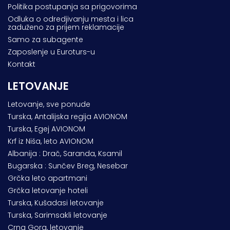
Politika postupanja sa prigovorima
Odluka o odredjivanju mesta i lica
zaduženo za prijem reklamacije
Samo za subagente
Zaposlenje u Euroturs-u
Kontakt
LETOVANJE
Letovanje, sve ponude
Turska, Antalijska regija AVIONOM
Turska, Egej AVIONOM
Krf iz Niša, leto AVIONOM
Albanija : Drač, Saranda, Ksamil
Bugarska : Sunčev Breg, Nesebar
Grčka leto apartmani
Grčka letovanje hoteli
Turska, Kušadasi letovanje
Turska, Sarimsakli letovanje
Crna Gora, letovanje