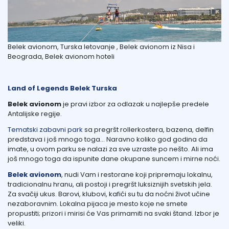
Belek avionom, Turska letovanje , Belek avionom iz Nisa i
Beograda, Belek avionom hoteli
Land of Legends Belek Turska
Belek avionom
je pravi izbor za odlazak u najlepše predele
Antalijske regije.
Tematski zabavni park
sa pregršt rollerkostera, bazena, delfin
predstava i još mnogo toga… Naravno koliko god godina da
imate, u ovom parku se nalazi za sve uzraste po nešto. Ali ima
još mnogo toga da ispunite dane okupane suncem i mirne noći.
Belek avionom
, nudi Vam i restorane koji pripremaju lokalnu,
tradicionalnu hranu, ali postoji i pregršt luksiznijih svetskih jela.
Za svačiji ukus. Barovi, klubovi, kafići su tu da noćni život učine
nezaboravnim. Lokalna pijaca je mesto koje ne smete
propustiti; prizori i mirisi će Vas primamiti na svaki štand. Izbor je
veliki.