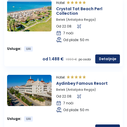
Hotel:
Crystal Tat Beach Perl
Collection
Belek (Antalijska Regija)
Od 22.08.
7 noći
Od plaže: 50 m
Usluge:
UAI
od 1.488 €
Detaljnije
1.559 €
po osobi
Hotel:
Aydinbey Famous Resort
Belek (Antalijska Regija)
Od 22.08.
7 noći
Od plaže: 50 m
Usluge:
UAI