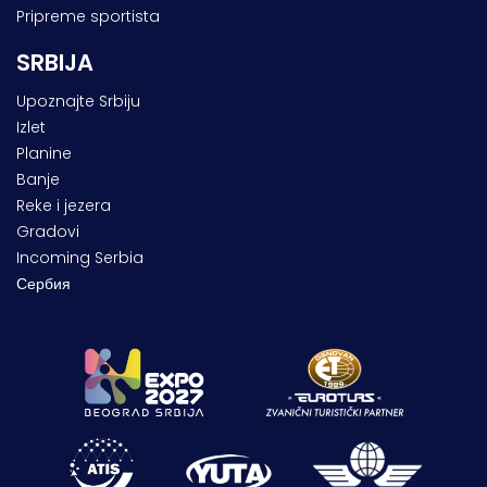
Pripreme sportista
SRBIJA
Upoznajte Srbiju
Izlet
Planine
Banje
Reke i jezera
Gradovi
Incoming Serbia
Сербия