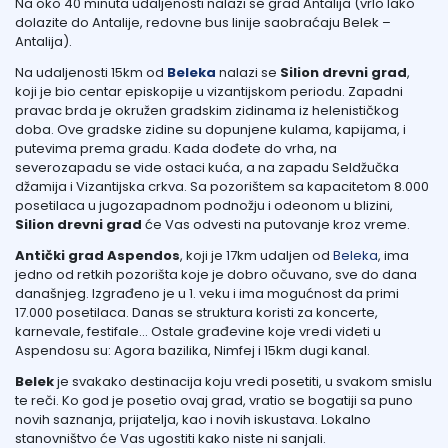
Na oko 40 minuta udaljenosti nalazi se grad Antalija (vrlo lako
dolazite do Antalije, redovne bus linije saobraćaju Belek –
Antalija).
Na udaljenosti 15km od
Beleka
nalazi se
Silion drevni grad
,
koji je bio centar episkopije u vizantijskom periodu. Zapadni
pravac brda je okružen gradskim zidinama iz helenističkog
doba. Ove gradske zidine su dopunjene kulama, kapijama, i
putevima prema gradu. Kada dođete do vrha, na
severozapadu se vide ostaci kuća, a na zapadu Seldžučka
džamija i Vizantijska crkva. Sa pozorištem sa kapacitetom 8.000
posetilaca u jugozapadnom podnožju i odeonom u blizini,
Silion drevni grad
će Vas odvesti na putovanje kroz vreme.
Antički grad Aspendos
, koji je 17km udaljen od
Beleka
, ima
jedno od retkih pozorišta koje je dobro očuvano, sve do dana
današnjeg. Izgrađeno je u 1. veku i ima mogućnost da primi
17.000 posetilaca. Danas se struktura koristi za koncerte,
karnevale, festifale… Ostale građevine koje vredi videti u
Aspendosu su: Agora bazilika, Nimfej i 15km dugi kanal.
Belek
je svakako destinacija koju vredi posetiti, u svakom smislu
te reči. Ko god je posetio ovaj grad, vratio se bogatiji sa puno
novih saznanja, prijatelja, kao i novih iskustava. Lokalno
stanovništvo će Vas ugostiti kako niste ni sanjali.