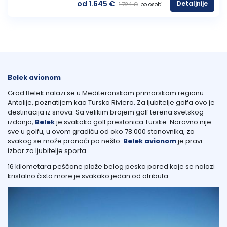
od 1.645 €
Detaljnije
1.724 €
po osobi
Belek avionom
Grad Belek nalazi se u Mediteranskom primorskom regionu
Antalije, poznatijem kao Turska Riviera. Za ljubitelje golfa ovo je
destinacija iz snova. Sa velikim brojem golf terena svetskog
izdanja,
Belek
je svakako golf prestonica Turske. Naravno nije
sve u golfu, u ovom gradiću od oko 78.000 stanovnika, za
svakog se može pronaći po nešto.
Belek avionom
je pravi
izbor za ljubitelje sporta.
16 kilometara peščane plaže belog peska pored koje se nalazi
kristalno čisto more je svakako jedan od atributa.