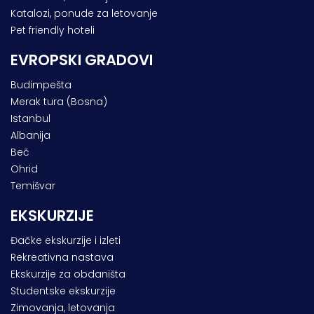
Katalozi, ponude za letovanje
Pet friendly hoteli
EVROPSKI GRADOVI
Budimpešta
Merak tura (Bosna)
Istanbul
Albanija
Beč
Ohrid
Temišvar
EKSKURZIJE
Đačke ekskurzije i izleti
Rekreativna nastava
Ekskurzije za obdaništa
Studentske ekskurzije
Zimovanja, letovanja