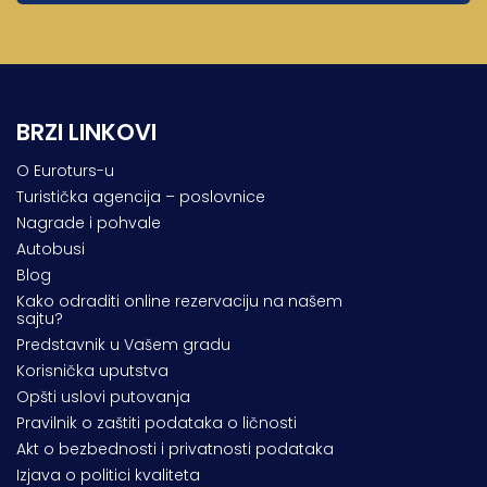
BRZI LINKOVI
O Euroturs-u
Turistička agencija – poslovnice
Nagrade i pohvale
Autobusi
Blog
Kako odraditi online rezervaciju na našem
sajtu?
Predstavnik u Vašem gradu
Korisnička uputstva
Opšti uslovi putovanja
Pravilnik o zaštiti podataka o ličnosti
Akt o bezbednosti i privatnosti podataka
Izjava o politici kvaliteta