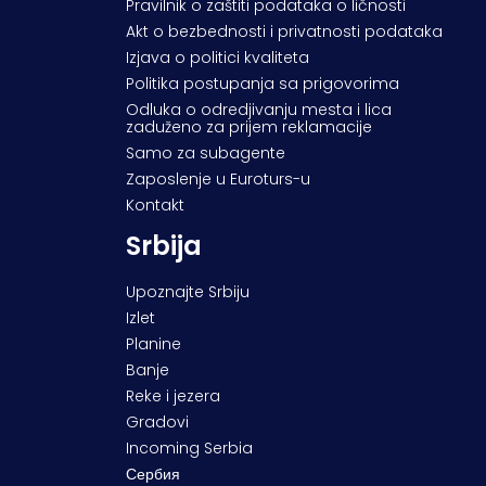
Pravilnik o zaštiti podataka o ličnosti
Akt o bezbednosti i privatnosti podataka
Izjava o politici kvaliteta
Politika postupanja sa prigovorima
Odluka o odredjivanju mesta i lica
zaduženo za prijem reklamacije
Samo za subagente
Zaposlenje u Euroturs-u
Kontakt
Srbija
Upoznajte Srbiju
Izlet
Planine
Banje
Reke i jezera
Gradovi
Incoming Serbia
Сербия