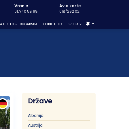
Vranje
Avio karte
Beograd
017/40 58 98
018/292 021
011/3285 001
A HOTELI
BUGARSKA
OHRID LETO
SRBIJA
26. – Letovanje
ina Bašta
Limenaria
Leptokaria
Mali Zvornik
ć
Pefkari
Litohoro
Novi Sad
s
iko Gradište
Potos
Paralia
Topola
Platamon
Države
Albanija
Austrija