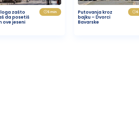
Knić
zloga zašto
Putovanja kroz
5 min
6
š da posetiš
bajku – Dvorci
Ammouliani
Agia Triada
n ove jeseni
Bavarske
Nea Roda
Perea
Uranopolis
Agios Nikitas
Koukiunaries
Nikiana