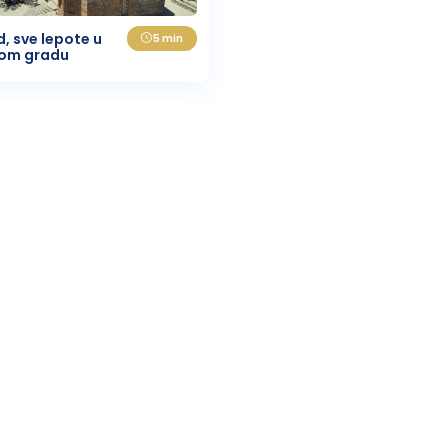
Knić
d, sve lepote u
5 min
nom gradu
Ammouliani
Agia Triada
Nea Roda
Perea
Uranopolis
Agios Nikitas
Koukiunaries
Nikiana