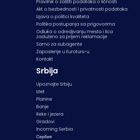
Pravilnik o zaštiti podataka o ličnosti
Akt o bezbednosti i privatnosti podataka
Izjava o politici kvaliteta
Politika postupanja sa prigovorima
Odluka o odredjivanju mesta i lica
zaduženo za prijem reklamacije
Samo za subagente
Zaposlenje u Euroturs-u
Kontakt
Srbija
Upoznajte Srbiju
Izlet
Planine
Banje
Reke i jezera
Gradovi
Incoming Serbia
Сербия