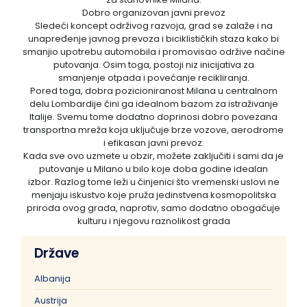
Dobro organizovan javni prevoz
Sledeći koncept održivog razvoja, grad se zalaže i na
unapređenje javnog prevoza i biciklističkih staza kako bi
smanjio upotrebu automobila i promovisao održive načine
putovanja. Osim toga, postoji niz inicijativa za
smanjenje otpada i povećanje recikliranja.
Pored toga, dobra pozicioniranost Milana u centralnom
delu Lombardije čini ga idealnom bazom za istraživanje
Italije. Svemu tome dodatno doprinosi dobro povezana
transportna mreža koja uključuje brze vozove, aerodrome
i efikasan javni prevoz.
Kada sve ovo uzmete u obzir, možete zaključiti i sami da je
putovanje u Milano u bilo koje doba godine idealan
izbor. Razlog tome leži u činjenici što vremenski uslovi ne
menjaju iskustvo koje pruža jedinstvena kosmopolitska
priroda ovog grada, naprotiv, samo dodatno obogaćuje
kulturu i njegovu raznolikost grada
Države
Albanija
Austrija