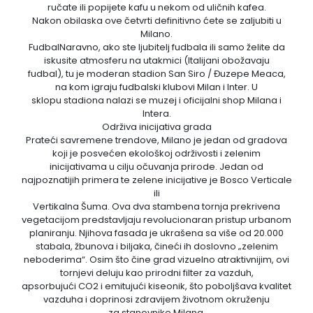
ručate ili popijete kafu u nekom od uličnih kafea.
Nakon obilaska ove četvrti definitivno ćete se zaljubiti u
Milano.
FudbalNaravno, ako ste ljubitelj fudbala ili samo želite da
iskusite atmosferu na utakmici (Italijani obožavaju
fudbal), tu je moderan stadion San Siro / Đuzepe Meaca,
na kom igraju fudbalski klubovi Milan i Inter. U
sklopu stadiona nalazi se muzej i oficijalni shop Milana i
Intera.
Održiva inicijativa grada
Prateći savremene trendove, Milano je jedan od gradova
koji je posvećen ekološkoj održivosti i zelenim
inicijativama u cilju očuvanja prirode. Jedan od
najpoznatijih primera te zelene inicijative je Bosco Verticale
ili
Vertikalna Šuma. Ova dva stambena tornja prekrivena
vegetacijom predstavljaju revolucionaran pristup urbanom
planiranju. Njihova fasada je ukrašena sa više od 20.000
stabala, žbunova i biljaka, čineći ih doslovno „zelenim
neboderima“. Osim što čine grad vizuelno atraktivnijim, ovi
tornjevi deluju kao prirodni filter za vazduh,
apsorbujući CO2 i emitujući kiseonik, što poboljšava kvalitet
vazduha i doprinosi zdravijem životnom okruženju
za stanovnike Milana.