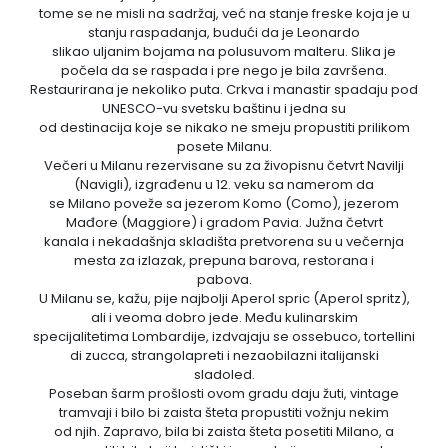
tome se ne misli na sadržaj, već na stanje freske koja je u
stanju raspadanja, budući da je Leonardo
slikao uljanim bojama na polusuvom malteru. Slika je
počela da se raspada i pre nego je bila završena.
Restaurirana je nekoliko puta. Crkva i manastir spadaju pod
UNESCO-vu svetsku baštinu i jedna su
od destinacija koje se nikako ne smeju propustiti prilikom
posete Milanu.
Večeri u Milanu rezervisane su za živopisnu četvrt Navilji
(Navigli), izgrađenu u 12. veku sa namerom da
se Milano poveže sa jezerom Komo (Como), jezerom
Mađore (Maggiore) i gradom Pavia. Južna četvrt
kanala i nekadašnja skladišta pretvorena su u večernja
mesta za izlazak, prepuna barova, restorana i
pabova.
U Milanu se, kažu, pije najbolji Aperol spric (Aperol spritz),
ali i veoma dobro jede. Među kulinarskim
specijalitetima Lombardije, izdvajaju se ossebuco, tortellini
di zucca, strangolapreti i nezaobilazni italijanski
sladoled.
Poseban šarm prošlosti ovom gradu daju žuti, vintage
tramvaji i bilo bi zaista šteta propustiti vožnju nekim
od njih. Zapravo, bila bi zaista šteta posetiti Milano, a