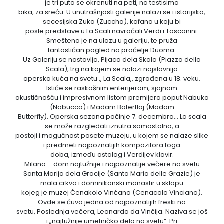
je tri puta se okrenuti na peti, na testisima
bika, za sreću. U unutrašnjosti galerije nalazi se i istorijska,
secesijska Zuka (Zuccha), kafana u koju bi
posle predstave u La Scali navraćali Verdi i Toscanini.
Smeštena je na ulazu u galeriju, te pruža
fantastičan pogled na pročelje Duoma.
Uz Galeriju se nastavlja, Pijaca dela Skala (Piazza della
Scala), trg na kojem se nalazi najslavnija
operska kuća na svetu ,, La Scala,, zgrađena u 18. veku.
Ističe se raskošnim enterijerom, sjajnom
akustičnošću i impresivnom listom premijera poput Nabuka
(Nabucco) i Madam Baterflaj (Madam
Butterfly). Operska sezona počinje 7. decembra… La scala
se može razgledati iznutra samostalno, a
postoji i mogućnost posete muzeju, u kojem se nalaze slike
i predmeti najpoznatijih kompozitora toga
doba, između ostalog i Verdijev klavir.
Milano – dom najtužnije i najpoznatije večere na svetu
Santa Marija dela Gracije (Santa Maria delle Grazie) je
mala crkva i dominikanski manastir u sklopu
kojeg je muzej Ćenakolo Vinćano (Cenacolo Vinciano).
Ovde se čuva jedna od najpoznatijih freski na
svetu, Poslednja večera, Leonarda da Vinčija. Naziva se još
i „najtužnije umetničko delo na svetu“. Pri