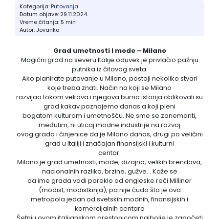
Kategorija:
Putovanja
Datum objave: 29.11.2024.
Pefkohori- Glarokavos
Solunska regija
Ribarska Banja
Topola
Vreme čitanja:
5 min
Autor:
Jovanka
Possidi
Evia, ostrvo
Banja Vrujci
Tumane
Grad umetnosti I mode – Milano
Magični grad na severu Italije oduvek je privlačio pažnju
Siviri
Trakija
Sijarinska Banja
putnika iz čitavog sveta.
Ako planirate putovanje u Milano, postoji nekoliko stvari
koje treba znati. Način na koji se Milano
Jonska obala
Gamzigradska Banja
razvijao tokom vekova i njegova burna istorija oblikovali su
grad kakav poznajemo danas a koji pleni
bogatom kulturom i umetnošću. Ne sme se zanemariti,
Lefkada, ostrvo
Sokobanja
međutim, ni uticaj modne industrije na razvoj
ovog grada i činjenice da je Milano danas, drugi po veličini
Skiatos, ostrvo
Gornja Trepča
grad u Italiji i značajan finansijski i kulturni
centar.
Milano je grad umetnosti, mode, dizajna, velikih brendova,
Vranjska Banja
nacionalnih razlika, brzine, gužve… Kaže se
da ime grada vodi poreklo od engleske reči Milliner
(modist, modistkinja), pa nije čudo što je ova
Ivanjica
metropola jedan od svetskih modnih, finansijskih i
komercijalnih centara
Vrnjačka banja
Šetnju ovom italijanskom prestonicom najbolje je započeti