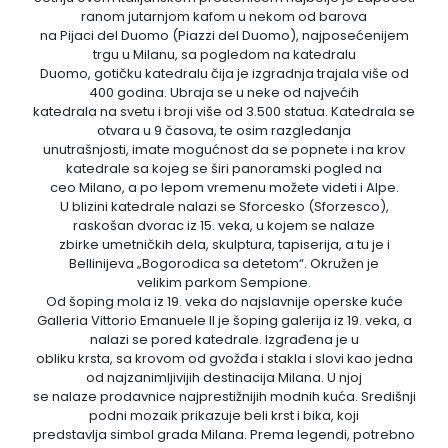
ranom jutarnjom kafom u nekom od barova
na Pijaci del Duomo (Piazzi del Duomo), najposećenijem
Lukovska Banja
trgu u Milanu, sa pogledom na katedralu
Duomo, gotičku katedralu čija je izgradnja trajala više od
400 godina. Ubraja se u neke od najvećih
Vrdnik
katedrala na svetu i broji više od 3.500 statua. Katedrala se
otvara u 9 časova, te osim razgledanja
unutrašnjosti, imate mogućnost da se popnete i na krov
katedrale sa kojeg se širi panoramski pogled na
ceo Milano, a po lepom vremenu možete videti i Alpe.
U blizini katedrale nalazi se Sforcesko (Sforzesco),
raskošan dvorac iz 15. veka, u kojem se nalaze
zbirke umetničkih dela, skulptura, tapiserija, a tu je i
Bellinijeva „Bogorodica sa detetom“. Okružen je
velikim parkom Sempione.
Od šoping mola iz 19. veka do najslavnije operske kuće
Galleria Vittorio Emanuele II je šoping galerija iz 19. veka, a
nalazi se pored katedrale. Izgrađena je u
obliku krsta, sa krovom od gvožđa i stakla i slovi kao jedna
od najzanimljivijih destinacija Milana. U njoj
se nalaze prodavnice najprestižnijih modnih kuća. Središnji
podni mozaik prikazuje beli krst i bika, koji
predstavlja simbol grada Milana. Prema legendi, potrebno