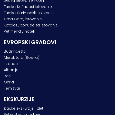
Grčka letovanje hoteli
Turska, Kušadasi letovanje
Turska, Sarimsakli letovanje
Crna Gora, letovanje
Katalozi, ponude za letovanje
Pet friendly hoteli
EVROPSKI GRADOVI
Budimpešta
Merak tura (Bosna)
Istanbul
Albanija
Beč
Ohrid
Temišvar
EKSKURZIJE
Đačke ekskurzije i izleti
Rekreativna nastava