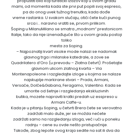
propustiti bilo koji turistički izazov koji u ovom gradu
mami, od momenta kada ste prvi put popili svoj espreso,
pa do onog uvek tužnog trenutka, kada dođe
vreme rastanka. U svakom slučaju, otići ćete kući punog
srca i… naravno vratiti se, prvom prilikom.
Šoping u MilanuMilano se smatra „modnom“ prestonicom
Italije, tako da nije iznenađujuće što u ovom gradu postoji
toliko
mesta za šoping.
– Najpoznatiji kvart visoke mode nalazi se nadomak
glavnog trga i milanske katedrale, a zove se
Quadrilatero d’Oro (u prevodu – Zlatna četvrt). Prošetajte
glavnom ulicom zlatnog kvarta – Via
Montenapoleone i razgledajte izloge u kojima se nalaze
najskuplje markirane stvari – Prada, Armani,
Versaće, Dolče&Gabana, Feragamo, Valentino. Kada se
umorite od šetnje i razgledanja ekskluzivnih
butika, mozete napraviti kratki predah uz esspreso u
Armani Caffe-u.
Kada je u pitanju šoping, u četvrti Brera ćete se verovatno
zadržati malo duže, jer se možda nećete
zadržati samo na razgledanju izloga, već i ući u poneku
radnju – cene su ovde nešto pristupačnije.
Takođe, zbog lepote ovog kraja sedite na sat ili dva da