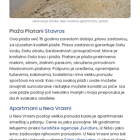
Letovanje Grčka, Nea Vrasna apartmani, plaža
Plaža Platani
Stavros
Ova plaža već 15 godina zaredom dobija ‚‚plavu zastavicu‚‚
za izuzetan kvalitet plaže. Plava zastavica garantuje čistu
vodu, čistu obalu, bezbednost i prisupačnost. More je
kristalno čisto kao i plaža. Platani je plaža prekrivena
mekim, sitnim, zlatnim peskom, okružena prirodnom
hladovinom platana. Potpuno je uređena, opremljena
tuševima, kabinama, toaletima i ima veliku ponudu
sportova na vodi. Kao i na svakoj plaži i ovde možete
iznajmiti suncobrane i ležaljke možete koristiti uz piće. Iza
ove plaže postoji još nekoliko manjih i moja preporuka je
da ih svakako obiđete.
Apartmani u Nea Vrasni
U Nea Vrasni postoji velika ponuda kada je apartmanski
smeštaj u pitanju. Cene su jako povoljne. Mi godinama
letujemo preko
turističke agencije ‚‚Euroturs‚‚
iz Niša i jako
smo zadovoljni njihovom ponudom. U Nea Vrasni smo bili
dva puta i letovali u vilama
Takis
i
Ilias Lakis
. U oba slučaja