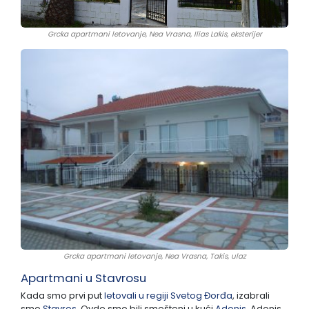
Grcka apartmani letovanje, Nea Vrasna, Ilias Lakis, eksterijer
Grcka apartmani letovanje, Nea Vrasna, Takis, ulaz
Apartmani u Stavrosu
Kada smo prvi put
letovali u regiji Svetog Đorđa
, izabrali
smo
Stavros
. Ovde smo bili smešteni u kući
Adonis
. Adonis