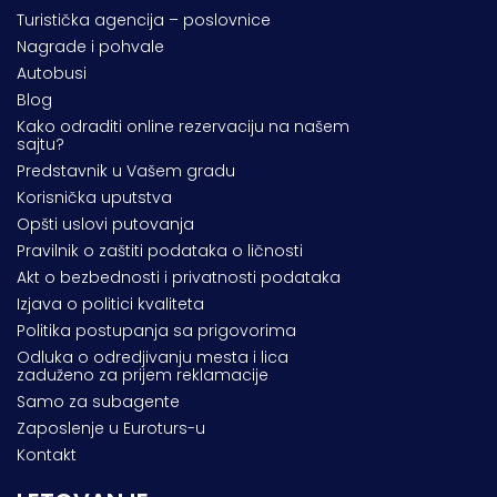
Turistička agencija – poslovnice
Nagrade i pohvale
Autobusi
Blog
Kako odraditi online rezervaciju na našem
sajtu?
Predstavnik u Vašem gradu
Korisnička uputstva
Opšti uslovi putovanja
Pravilnik o zaštiti podataka o ličnosti
Akt o bezbednosti i privatnosti podataka
Izjava o politici kvaliteta
Politika postupanja sa prigovorima
Odluka o odredjivanju mesta i lica
zaduženo za prijem reklamacije
Samo za subagente
Zaposlenje u Euroturs-u
Kontakt