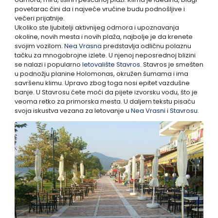
povetarac čini da i najveće vrućine budu podnošljive i
večeri prijatnije.
Lukovska Banja
Ukoliko ste ljubitelji aktivnijeg odmora i upoznavanja
okoline, novih mesta i novih plaža, najbolje je da krenete
svojim vozilom.
Nea Vrasna
predstavlja odličnu polaznu
Vrdnik
tačku za mnogobrojne izlete. U njenoj neposrednoj blizini
se nalazi i popularno
letovalište Stavros
. Stavros je smešten
u podnožju planine Holomonas, okružen šumama i ima
savršenu klimu. Upravo zbog toga nosi epitet vazdušne
banje. U Stavrosu ćete moći da pijete izvorsku vodu, što je
veoma retko za primorska mesta. U daljem tekstu pisaću
svoja iskustva vezana za letovanje u
Nea Vrasni
i
Stavrosu
.