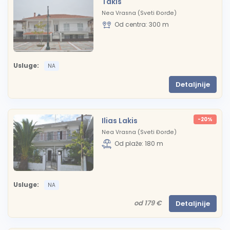
Takis
Nea Vrasna (Sveti Đorđe)
Od centra: 300 m
Usluge:
NA
Detaljnije
Ilias Lakis
-20%
Nea Vrasna (Sveti Đorđe)
Od plaže: 180 m
Usluge:
NA
od 179 €
Detaljnije