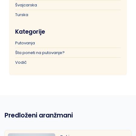
Švajcarska
Turska
Kategorije
Putovanja
Šta poneti na putovanje?
Vodič
Predloženi aranžmani