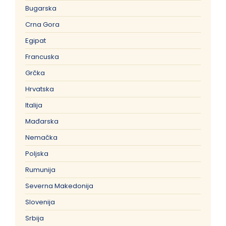
Bugarska
Crna Gora
Egipat
Francuska
Grčka
Hrvatska
Italija
Mađarska
Nemačka
Poljska
Rumunija
Severna Makedonija
Slovenija
Srbija