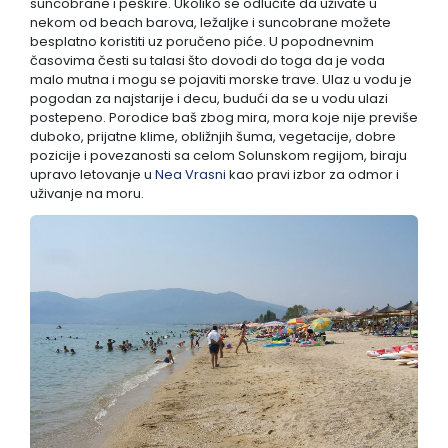
suncobrane i peškire. Ukoliko se odlučite da uživate u
nekom od beach barova, ležaljke i suncobrane možete
besplatno koristiti uz poručeno piće. U popodnevnim
časovima česti su talasi što dovodi do toga da je voda
malo mutna i mogu se pojaviti morske trave. Ulaz u vodu je
pogodan za najstarije i decu, budući da se u vodu ulazi
postepeno. Porodice baš zbog mira, mora koje nije previše
duboko, prijatne klime, obližnjih šuma, vegetacije, dobre
pozicije i povezanosti sa celom Solunskom regijom, biraju
upravo letovanje u
Nea Vrasni
kao pravi izbor za odmor i
uživanje na moru.