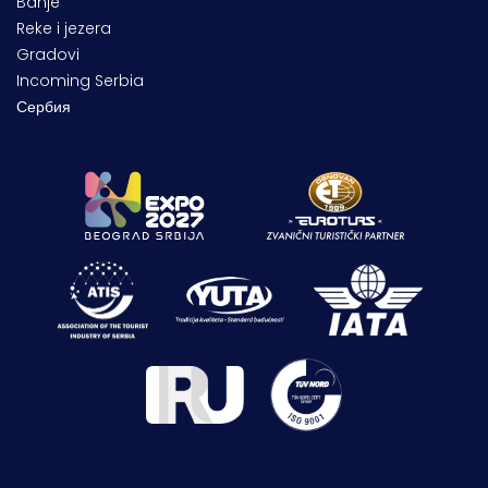
Banje
Reke i jezera
Gradovi
Incoming Serbia
Сербия