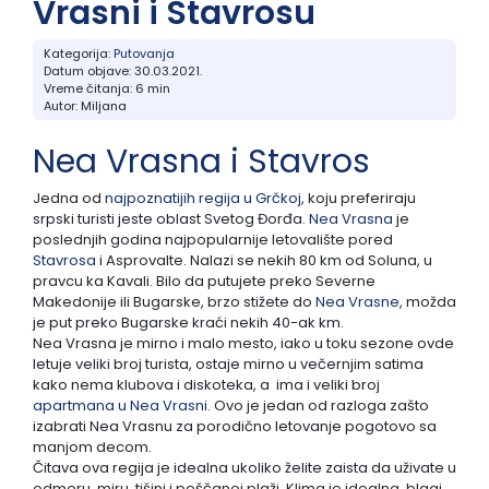
Vrasni i Stavrosu
Pefkohori- Glarokavos
Solunska regija
Ribarska Banja
Topola
Kategorija:
Putovanja
Datum objave: 30.03.2021.
Vreme čitanja:
6 min
Possidi
Evia, ostrvo
Banja Vrujci
Tumane
Autor:
Miljana
Siviri
Trakija
Sijarinska Banja
Nea Vrasna i Stavros
Jedna od
najpoznatijih regija u Grčkoj
, koju preferiraju
Jonska obala
Gamzigradska Banja
srpski turisti jeste oblast Svetog Đorđa.
Nea Vrasna
je
poslednjih godina najpopularnije letovalište pored
Lefkada, ostrvo
Sokobanja
Stavrosa
i Asprovalte. Nalazi se nekih 80 km od Soluna, u
pravcu ka Kavali. Bilo da putujete preko Severne
Makedonije ili Bugarske, brzo stižete do
Nea Vrasne
, možda
Skiatos, ostrvo
Gornja Trepča
je put preko Bugarske kraći nekih 40-ak km.
Nea Vrasna je mirno i malo mesto, iako u toku sezone ovde
letuje veliki broj turista, ostaje mirno u večernjim satima
Vranjska Banja
kako nema klubova i diskoteka, a ima i veliki broj
apartmana u Nea Vrasni
. Ovo je jedan od razloga zašto
Ivanjica
izabrati Nea Vrasnu za porodično letovanje pogotovo sa
manjom decom.
Čitava ova regija je idealna ukoliko želite zaista da uživate u
Vrnjačka banja
odmoru, miru, tišini i peščanoj plaži. Klima je idealna, blagi