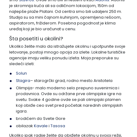
je skromnija kuća ali sa odličnom lokacijom, 150m od
najlepše plaže Platani. Od centra smo bili udaljeni 250 m.
Studija su sa mini čajnom kuhinjom, opremljena rešoom,
aspiratorom, frižiderom. Posebna pogodnost je klima
uređaj koji je bio uračunat u cenu.
Šta posetiti u okolini?
Ukoliko želite malo da istražujete okolinu i upotpunite svoje
letovanje, postoji mnogo opcija za izlete. Lokalne turističke
agencije imaju veliku ponudu izleta. Moja preporuke su
sledeći izleti:
Solun
Stagira
– starogrčki grad, rodno mesto Aristotela
Olimpija- malo moderno selo prepuno suvenirnica i
prodavnica. Ovde su održane prve olimpijske igre na
svetu. Svake 4 godine ovde se pali olimpijski plamen
koji obiđe ceo svet pred početak narednih olimpijskih
igara.
brodićem do Svete Gore
obilazak
Kavale
i
Tasosa
Ukoliko ipak radije želite da obiđete okolinu u svojoj režiji,