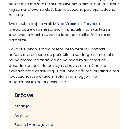
naravno to možete učiniti sopstvenim kolima, dok za turiste
koji su na letovanje došli bus prevozom, postoje redovne
bus linije.
Svaki putnik koji se vrati iz
Nea Vrasne
ili
Stavrosa
preporučuje ova mesta svojim prijateljima. Iskustva su
pozitivna, a mesta su zaista idealna ukoliko želite da se
odmorite.
Kako su u pitanju mala mesta, brzo ćete ih upoznati i
nećete morati puno da pešačite, a sa druge strane, iako
mirna mesta, ne znači da će najmlađim turistima biti
dosadno, budući da postoji i zabava za njih. Ono što
svakako krasi čitavu regiju jesu okolne šume, prijatna klima
i povezanost sa čitavom Solunskom regijom, te i
mogućnost lakog obilaska iste.
Države
Albanija
Austrija
Bosna i Hercegovina