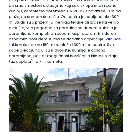
bili smo smešteni u studijima koji su u sklopu imali i čajnu
kuhinju, kompletno opremljenu.
Vila Takis
nalazi se 10 m od
plaže, na samom šetalištu. Od centra je udaljena oko 300
m. Studiji su u prizemlju i nemaju terase ali izlaze na veliko
dvorište, vrlo pogodno za porodice sa decom. Kuhinja je
opremljena kompletno: rešoom, aspiratorom, frižiderom,
osnovnim posuđem. Klima se dodatno doplaćuje.
Vila Ilias
Lakis
nalazi se na 180 m od plaže i 300 m od centra. Sve
sobe gledaju na ulicu ili dvorište. Kuhinja je odlično
opremljena, postoji mogućnost koriščenja klima uređaja
(uz doplatu) i wi-fi interneta.