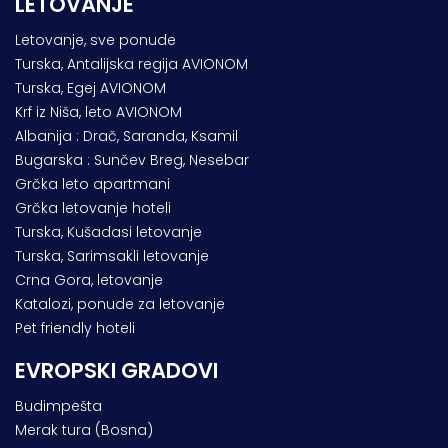
LETOVANJE
Letovanje, sve ponude
Turska, Antalijska regija AVIONOM
Turska, Egej AVIONOM
Krf iz Niša, leto AVIONOM
Albanija : Drač, Saranda, Ksamil
Bugarska : Sunčev Breg, Nesebar
Grčka leto apartmani
Grčka letovanje hoteli
Turska, Kušadasi letovanje
Turska, Sarimsakli letovanje
Crna Gora, letovanje
Katalozi, ponude za letovanje
Pet friendly hoteli
EVROPSKI GRADOVI
Budimpešta
Merak tura (Bosna)