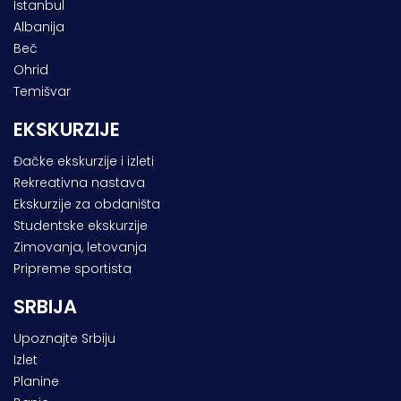
Istanbul
Albanija
Beč
Ohrid
Temišvar
EKSKURZIJE
Đačke ekskurzije i izleti
Rekreativna nastava
Ekskurzije za obdaništa
Studentske ekskurzije
Zimovanja, letovanja
Pripreme sportista
SRBIJA
Upoznajte Srbiju
Izlet
Planine