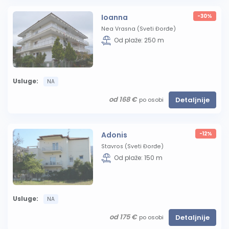
Ioanna
-30%
Nea Vrasna (Sveti Đorđe)
Od plaže: 250 m
Usluge:
NA
od 168 €
Detaljnije
po osobi
Adonis
-12%
Stavros (Sveti Đorđe)
Od plaže: 150 m
Usluge:
NA
od 175 €
Detaljnije
po osobi