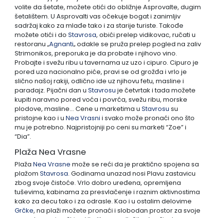
volite da šetate, možete otići do obližnje Asprovalte, dugim
šetalištem. U Asprovalti vas očekuje bogat i zanimljiv
sadržaj kako za mlađe tako i za starije turiste. Takođe
možete otići i do
Stavrosa
, obići prelep vidikovac, ručati u
restoranu ‚‚
Agnanti
‚‚ odakle se pruža prelep pogled na zaliv
Strimonikos, preporuka je da probate i njihovo vino.
Probajte i svežu ribu u tavernama uz uzo i cipuro. Cipuro je
pored uza nacionalno piće, pravi se od grožđa i vrlo je
slično našoj rakiji, odlično ide uz njihovu fetu, masline i
paradajz. Pijačni dan u
Stavrosu
je četvrtak i tada možete
kupiti naravno pored voća i povrća, svežu ribu, morske
plodove, masline… Cene u marketima u
Stavrosu
su
pristojne kao i u
Nea Vrasni
i svako može pronaći ono što
mu je potrebno. Najpristojniji po ceni su marketi “Zoe” i
“Dia”.
Plaža Nea Vrasne
Plaža
Nea Vrasne
može se reći da je praktično spojena sa
plažom
Stavrosa
. Godinama unazad nosi Plavu zastavicu
zbog svoje čistoće. Vrlo dobro uređena, opremljena
tuševima, kabinama za presvlačenje i raznim aktivnostima
kako za decu tako i za odrasle. Kao i u ostalim delovime
Grčke
, na plaži možete pronaći i slobodan prostor za svoje