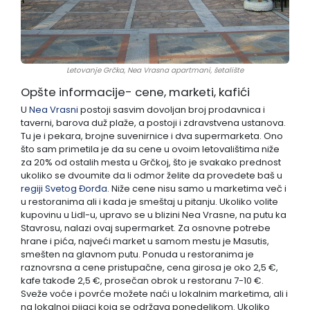
Letovanje Grčka, Nea Vrasna apartmani, šetalište
Opšte informacije- cene, marketi, kafići
U
Nea Vrasni
postoji sasvim dovoljan broj prodavnica i
taverni, barova duž plaže, a postoji i zdravstvena ustanova.
Tu je i pekara, brojne suvenirnice i dva supermarketa. Ono
što sam primetila je da su cene u ovoim letovalištima niže
za 20% od ostalih mesta u Grčkoj, što je svakako prednost
ukoliko se dvoumite da li odmor želite da provedete baš u
regiji Svetog Đorđa
. Niže cene nisu samo u marketima več i
u restoranima ali i kada je smeštaj u pitanju. Ukoliko volite
kupovinu u Lidl-u, upravo se u blizini Nea Vrasne, na putu ka
Stavrosu, nalazi ovaj supermarket. Za osnovne potrebe
hrane i pića, najveći market u samom mestu je Masutis,
smešten na glavnom putu. Ponuda u restoranima je
raznovrsna a cene pristupačne, cena girosa je oko 2,5 €,
kafe takođe 2,5 €, prosečan obrok u restoranu 7-10 €.
Sveže voće i povrće možete naći u lokalnim marketima, ali i
na lokalnoj pijaci koja se održava ponedeljkom. Ukoliko