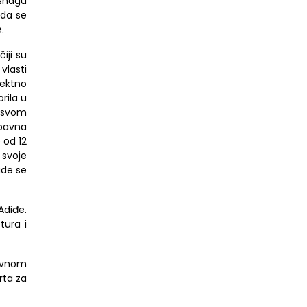
 snagu
 da se
.
iji su
vlasti
rektno
rila u
e svom
ubavna
 od 12
 svoje
ude se
Adiđe.
ptura
i
revnom
rta za