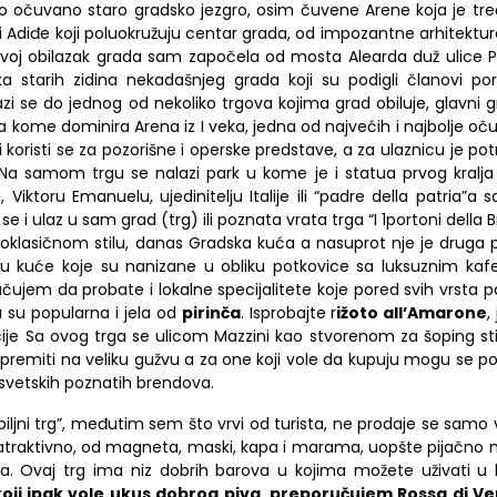
o očuvano staro gradsko jezgro,
osim čuvene Arene koja je tr
 Adiđe koj
i
poluokružuj
u
centar grada, od impozantn
e
arhitektur
voj obilazak grada sam započela od mosta Alearda duž ulice 
a starih zidina nekadašnjeg grada koj
i
su podigli članovi po
 se do jednog od nekoliko trgova kojima grad obiluje,
glavni g
kome dominira Arena iz I veka, jedna od najvećih
i
najbolje oč
i
kor
i
sti se za pozorišne
i
operske predstave,
a
za ulaznicu
je
pot
. Na samom trgu se nalazi park u kome je
i
statua prvog kralj
a
, Vi
ktoru
Emanuelu, ujedinitelju Italije ili “
padre della patria
”
a s
a se
i
ulaz u sam grad
(trg)
ili poznata vrata trga “
I 1portoni della 
eoklasičnom stilu, danas
G
radska kuća a nasuprot nje je druga 
aju kuće koje su nanizane u obliku potkovice sa luksuznim ka
učujem
da probate i lokalne specijalitete
koje
pored svih vrsta p
a
su
popularna
i
j
ela od
pirinča
. Isprobajte
r
ižoto
all’Amarone
,
ije
Sa ovog trga se ulicom
Ma
zz
ini
kao stvorenom za šoping st
ipremiti na veliku gužvu a za one koji vole da kupuju mogu se
po
 svetskih poznatih brendova.
 “biljni trg”, međutim sem što
vrvi od turista,
ne prodaje se samo
 atraktivno, od magneta, maski, kapa
i
marama, uopš
te
pijačno 
da.
Ovaj trg ima niz dobrih barova u kojima možete uživati u 
oji
ipak
vole ukus dobrog piva, preporučujem
Rossa di V