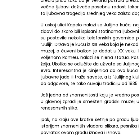
uredio priču tako da je Verona postala presto
večne ljubavi doživeće posebnu radost tokom 
ta ljubavna tragedija srednjeg veka zaista do
U uskoj ulici Kapelo nalazi se Julijina kuća, n
zidovi do skoro bili ispisani stotinama ljubavn
su postavile nekoliko telefonskih govornica 
“Juliji”. Država je kuću iz XIII veka koja je nek
muzej, a čuveni balkon je dodat u XX veku. I
voljenom Romeu, nalazi se njena statua. Post
želja. Ukoliko se odlučite da uživate sa Julij
evra. Interesantna je činjenica da ova kuć
ljubavne jade ili traže savete, a iz
“Julijinog kl
da odgovore,
te tako
čuvaju tradiciju od 1935
Još jedna od znamenitosti koju je vredno pose
U glavnoj zgradi je smešten gradski muzej u
renesansnih slika.
Ipak, na kraju ove kratke šetnje po gradu lj
istorijom znamenitih vladara, slikara, pesnika i
povratak ovom gradu iznova i iznova.