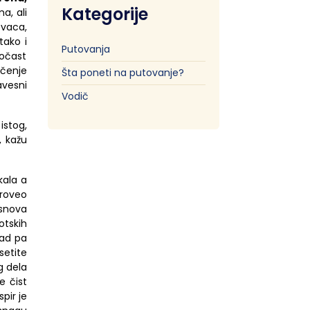
Kategorije
a, ali
ovaca,
 tako
i
Putovanja
očast
ičenje
Šta poneti na putovanje?
avesni
Vodič
istog,
, kažu
kala a
roveo
nova
otskih
rad pa
etite
g dela
e čist
pir je