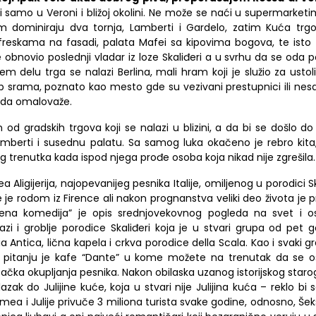
i samo u Veroni i bližoj okolini. Ne može se naći u supermarketim
m dominiraju dva tornja,
Lamberti
i
Gardelo
, zatim Kuća trg
freskama na fasadi, palata
Mafei
sa kipovima bogova, te isto
e obnovio poslednji vladar iz loze Skaliđeri a
u svrhu
da se oda p
jem delu
trga se nalazi
Berlina
,
mali hram koji je služio za ustol
b srama
, poznato kao mesto gde su vezivani prestupnici ili nes
grada omalovaže.
 od gradskih trgova koji se nalazi u blizini,
a da bi se došlo do 
Lamberti
i
susednu palatu. Sa samog luka
okačeno je
rebro kita
 trenutka kada ispod njega prođe osoba koja nikad nije zgrešila.
 Aligijerija, najopevanijeg pesnika Italije, omiljenog u porodici S
 je rodom
iz Firence ali nakon prognanstva v
e
liki deo života
je
p
vena komedija”
je opis srednjovekovnog pogleda na svet
i
os
lazi
i
groblje porodice Skaliđeri koja je u stvari grupa od pet g
a Anti
c
a
, lična kapela
i
crkva porodice
della S
c
ala
.
Kao
i
svaki g
 pitanju je kafe
“Dante”
u kome možete na trenutak da se os
ačka okupljanja pesnika.
Nakon obilaska uzanog istorijskog staro
zak do Julijine kuće, koja u stvari nije Julijina kuća –
r
eklo bi s
 Romea
i
Julije privuče 3 miliona turista svake godine, odnosno, Šeks