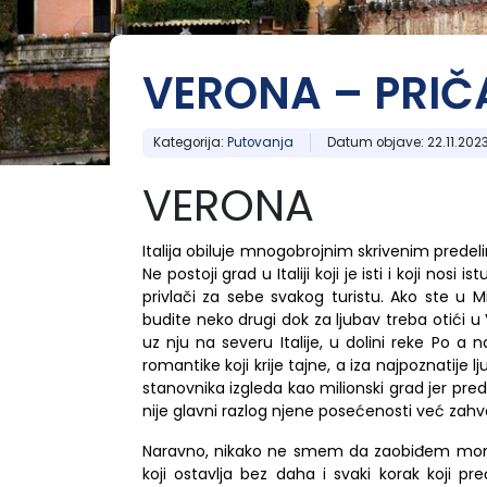
Rajačke pimnice
Resavska pećina
Pefkohori- Glarokavos
Solunska regija
Ribarska Banja
Topola
Sremski Karlovci
Sviljanac
Agios Ioannis
Topola
Tumane
VERONA – PRIČA
Nea Kalikratia
Possidi
Evia, ostrvo
Banja Vrujci
Tumane
Limenaria
Limenas
Kategorija:
Putovanja
Datum objave: 22.11.2023
Siviri
Trakija
Sijarinska Banja
Potos
Skala Potamia
VERONA
Jonska obala
Gamzigradska Banja
Italija obiluje mnogobrojnim skrivenim predel
Lefkada, ostrvo
Sokobanja
Ne postoji grad u Italiji koji je isti i koji nosi
Aleksandropolis
Kanali
privlači za sebe svakog turistu. Ako ste u 
Kavala
Skiatos, ostrvo
Gornja Trepča
budite neko drugi dok za ljubav treba otići u V
uz nju na severu Italije, u dolini reke Po a n
romantike koji krije tajne, a iza najpoznatije
Vranjska Banja
stanovnika izgleda kao milionski grad jer pred
nije glavni razlog njene posećenosti već zahv
Ivanjica
N
aravno, nikako ne smem da zaobiđem mom
koji ostavlja bez daha
i
svaki korak koji pr
Vrnjačka banja