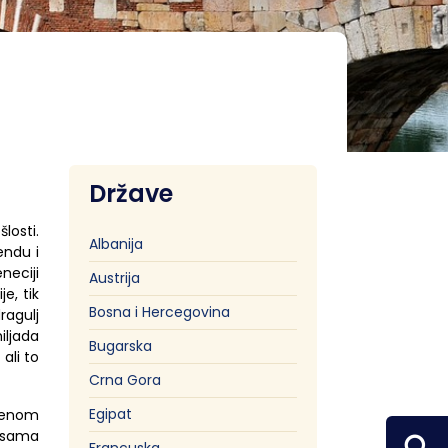
Pefki
Države
losti.
Albanija
gendu i
neciji
Austrija
e, tik
Bosna i Hercegovina
ragulj
iljada
Bugarska
ali to
Crna Gora
Egipat
orenom
e sama