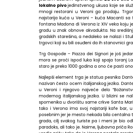
lokalno pivo
jedinstvenog ukusa koje se služ
mnogi restorani u Veroni ga prodaju.
Trgo
najstarija kuća u Veroni – kuća
Macanti
sa 
fontana
Madona di Verona
iz XIV veka koju j
gradu
u znak obnove akvadukta.
Na središ
n
gradskih starešina, a nedaleko se nalazi
i
Stu
trgovci koji su bili osuđeni da ih stanovnici 
Trg
Gospode
–
Piazza dei Signori
je još jedan
mora se proći ispod luka koji spaja toranj 
staro je preko
1000 godina
a
ono će pasti onog
Najlepši element trga je statua pesnika Dantea
nazivan često ocem italijanskog jezika.
Dante
u Veroni
i
njegovo najveće delo
“Božanst
modernog italijanskog jezika. U blizini se na
spomenika u dvorištu same crkve
Santa Mari
tako
i
Verona ima svoj najstariji kafe bar, u
posebnim jer je mesto nekada bila centalna t
grada, cilj svakog turiste pa
i
meni je bio odla
paradoks, ali tako je. Naime, ljubavna priča