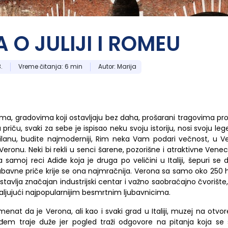
Knić
Ammouliani
Agia Triada
 O JULIJI I ROMEU
Nea Roda
Perea
Uranopolis
.
Vreme čitanja:
6 min
Autor:
Marija
ima, gradovima koji ostavljaju bez daha, prošarani tragovima proš
 istu priču, svaki za sebe je ispisao neku svoju istoriju, nosi svoju le
Agios Nikitas
Koukiunaries
Milanu, budite najmoderniji, Rim neka Vam podari večnost, u Ve
Nikiana
eronu. Neki bi rekli u senci šarene, pozorišne i atraktivne Venecij
a samoj reci Adiđe koja je druga po veličini u Italiji, šepuri se d
 ljubavne priče krije se ona najmračnija. Verona sa samo oko 250 h
stavlja značajan industrijski centar i važno saobraćajno čvorište, 
aljujući najpopularnijim besmrtnim ljubavnicima.
enat da je Verona, ali kao
i
svaki grad u Italiji, muzej na otv
eđem traje duže jer pogled traži odgovore na pitanja koja s