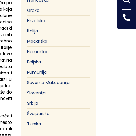
Francuska
eća po
e
koja
Grčka
Palone
Hrvatska
rodice
radski
Italija
uvanih
rebno
Mađarska
Italije
Nemačka
a leve
Bra
”.
N
a
Poljska
palata
Rumunija
feima
i
asti
,
u
Severna Makedonija
 jedno
iže do
Slovenija
noviti
Srbija
Švajcarska
 voće
i
mesto
Turska
kafi
ili
erona
,