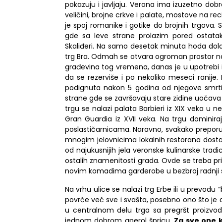
pokazuju
i
javljaju
. Verona ima izuzetno dobr
veličini, brojne crkve
i
palate, mostove na reci
Lukovska Banja
je spoj
romani
k
e
i
goti
ke
do brojnih trgova.
S
gde sa leve strane prolazim pored ostatak
Skaliđeri. N
a
samo desetak minuta hoda dolazi
Vrdnik
t
rg Bra.
Odmah se otvara ogroman prostor na 
građevina tog vremena, danas je u upotrebi
da se rezerviše
i
po nekoliko meseci ranije
podignuta nakon 5 godina od njegove smrti
strane gde se završavaju stare zidine uočav
trgu se nalazi palata
Barbieri
iz XIX veka u n
Gran G
u
ardia
iz XVII veka. Na trgu dominir
poslastičarnicama.
Naravno, svakako
prepor
mnogim jelovnicima lokalnih restorana
dost
od najukusnijih jela veronske kulinarske tradic
ostalih znamenitosti grada. Ovde se treba pr
novim komadima garderobe
u bezbroj radnji
Na vrhu ulice se nalazi trg Erbe ili u prevodu
povrće već sve
i
svašta, posebno
o
no što je
u centralnom delu trga sa pregršt proizvo
jednom dobrom aperol špricu
.
Za sve one k