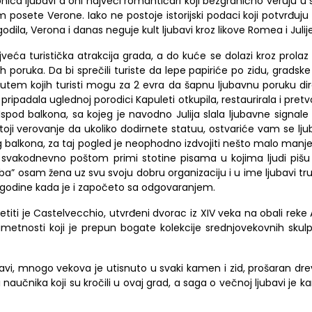
nica ljubavi a oni najveći romantičari koji bezgranično veruju u
posete Verone. Iako ne postoje istorijski podaci koji potvrđuju
godila, Verona
i
danas neguje kult ljubavi kroz likove Romea
i
Julije
ajveća turistička atrakcija grada, a do kuće se dolazi kroz prolaz č
ih poruka. Da bi sprečili turiste da lepe papiriće po zidu, gradske 
putem kojih turisti mogu za 2 evra da šapnu ljubavnu poruku di
ad pripadala uglednoj porodici Kapuleti otkupila, restaurirala
i
pretvo
spod balkona, sa kojeg je navodno Julija slala ljubavne signal
oji verovanje da ukoliko dodirnete statuu, ostvariće vam se lj
inog balkona, za taj pogled je neophodno izdvojiti nešto malo manje
a svakodnevno poštom primi stotine pisama u kojima ljudi pišu
uba”
osam žena uz svu svoju dobru organizaciju
i
u ime ljubavi tr
 godine kada je
i
započeto sa odgovaranjem.
titi je
Castelvecchio
, utvrđeni dvorac iz XIV veka na obali reke 
metnosti koji je prepun bogate kolekcije sredn
j
ovekovnih skul
ubavi, mnogo vekova je utisnuto u svaki kamen i zid, prošaran d
 naučnika koji su kročili u ovaj grad, a saga o večnoj ljubavi je ka