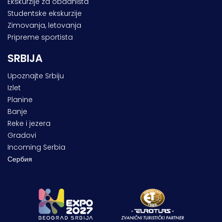
Ekskurzije za obdaništa
Studentske ekskurzije
Zimovanja, letovanja
Pripreme sportista
SRBIJA
Upoznajte Srbiju
Izlet
Planine
Banje
Reke i jezera
Gradovi
Incoming Serbia
Сербия