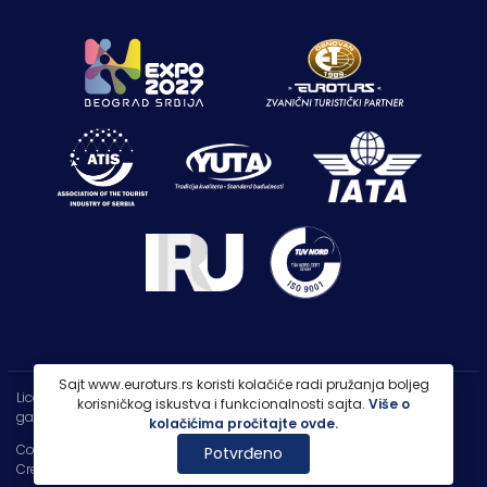
Sajt www.euroturs.rs koristi kolačiće radi pružanja boljeg
Licenca OTP-A 107/2021
korisničkog iskustva i funkcionalnosti sajta.
Više o
garancija putovanja 250.000€
kolačićima pročitajte ovde.
Copyright 2026 |
PP Euroturs Niš DOO
Potvrđeno
Credits
- Designed & Developed by
IT Centar