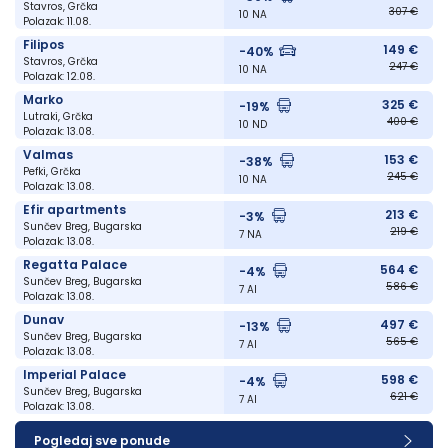
Stavros, Grčka
307 €
10 NA
Polazak: 11.08.
Filipos
149 €
-40%
Stavros, Grčka
247 €
10 NA
Polazak: 12.08.
Marko
325 €
-19%
Lutraki, Grčka
400 €
10 ND
Polazak: 13.08.
Valmas
153 €
-38%
Pefki, Grčka
245 €
10 NA
Polazak: 13.08.
Efir apartments
213 €
-3%
Sunčev Breg, Bugarska
219 €
7 NA
Polazak: 13.08.
Regatta Palace
564 €
-4%
Sunčev Breg, Bugarska
586 €
7 AI
Polazak: 13.08.
Dunav
497 €
-13%
Sunčev Breg, Bugarska
565 €
7 AI
Polazak: 13.08.
Imperial Palace
598 €
-4%
Sunčev Breg, Bugarska
621 €
7 AI
Polazak: 13.08.
Pogledaj sve ponude