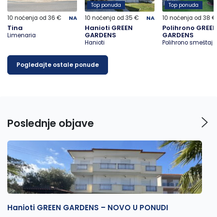
Top ponuda
Top ponuda
-30%
-30%
-30%
10 noćenja od 36 €
NA
10 noćenja od 35 €
NA
10 noćenja od 38 €
Tina
Hanioti GREEN
Polihrono GREE
GARDENS
GARDENS
Limenaria
Hanioti
Polihrono smeštaj
Pogledajte ostale ponude
Poslednje objave
Hanioti GREEN GARDENS – NOVO U PONUDI