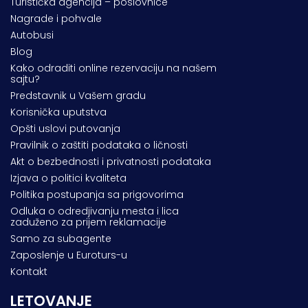
Turistička agencija – poslovnice
Nagrade i pohvale
Autobusi
Blog
Kako odraditi online rezervaciju na našem
sajtu?
Predstavnik u Vašem gradu
Korisnička uputstva
Opšti uslovi putovanja
Pravilnik o zaštiti podataka o ličnosti
Akt o bezbednosti i privatnosti podataka
Izjava o politici kvaliteta
Politika postupanja sa prigovorima
Odluka o odredjivanju mesta i lica
zaduženo za prijem reklamacije
Samo za subagente
Zaposlenje u Euroturs-u
Kontakt
LETOVANJE