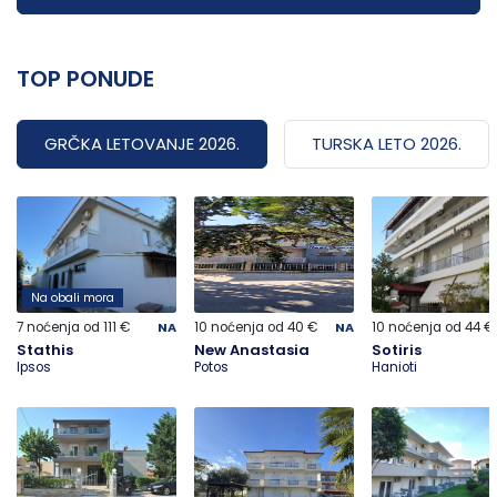
TOP PONUDE
GRČKA LETOVANJE 2026.
TURSKA LETO 2026.
Na obali mora
-50%
-30%
-30%
7 noćenja od 111 €
NA
10 noćenja od 40 €
NA
10 noćenja od 44 €
Stathis
New Anastasia
Sotiris
Ipsos
Potos
Hanioti