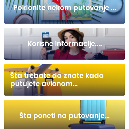
Poklonite nekom putovanje ...
Korisne informacije....
Šta trebate da znate kada
putujete avionom...
Šta poneti na putovanje...