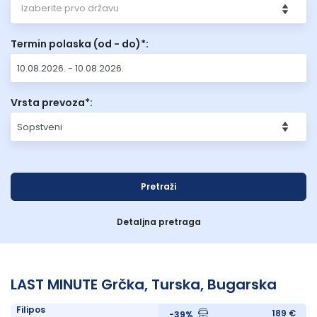
Izaberite prvo državu
Lukovska Banja
Termin polaska (od - do)*:
Vrdnik
Vrsta prevoza*:
Pretraži
Detaljna pretraga
LAST MINUTE Grčka, Turska, Bugarska
Filipos
189 €
-39%