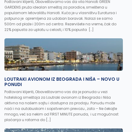
Poštovani klijenti, Obaveštavamo vas da vila Hanioti GREEN
GARDENS pruža idealan smeštaj za porodice, smeštena u
popularnom letovalištu Hanioti. Kuća je u vlasništvu Eurotursa i
potpuno je opremljena za udoban boravak. Nalazi se samo
500m od plaže i 200m od centra. Rezervišete na vreme, čak do
22% popusta za uplatu u celosti, i 10% popusta […]
LOUTRAKI AVIONOM IZ BEOGRADA I NIŠA – NOVO U
PONUDI
Poštovani klijenti, Obaveštavamo vas da je ponuda u vezi
hotelskog smeštaja za Loutraki avionom iz Beograda i Niša
aktivna na našem sajtu i dostupna za prodaju. Ponudu može
naći i na autobuskom i sopstvenom prevozu , zato – Ne čekajte
mnogo, već sa nekim od FIRST MINUTE ponuda, i uz mogućnost
plaćanja u ratama do […]