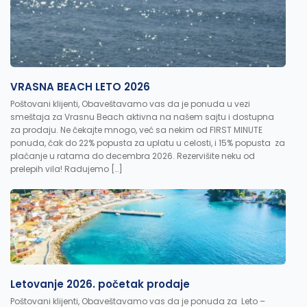
VRASNA BEACH LETO 2026
Poštovani klijenti, Obaveštavamo vas da je ponuda u vezi
smeštaja za Vrasnu Beach aktivna na našem sajtu i dostupna
za prodaju. Ne čekajte mnogo, već sa nekim od FIRST MINUTE
ponuda, čak do 22% popusta za uplatu u celosti, i 15% popusta za
plaćanje u ratama do decembra 2026. Rezervišite neku od
prelepih vila! Radujemo […]
Letovanje 2026. početak prodaje
Poštovani klijenti, Obaveštavamo vas da je ponuda za Leto –