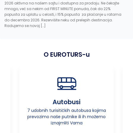
2026 aktivna na našem sajtu i dostupna za prodaju. Ne čekajte
mnogo, već sa nekim od FIRST MINUTE ponuda, čak do 22%
popusta za uplatu u celosti, i 15% popusta za plaćanje u ratama
do decembra 2026. Rezervišite neku od prelepih destinacija.
Radujemo se novoj […]
O EUROTURS-u
Autobusi
ka,
7 udobnih turisitičkih autobusa kojima
prevozimo naše putnike ili ih možemo
 ,
iznajmliti Vama