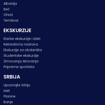
Albanija
Beč
Ohrid
Temišvar
EKSKURZIJE
Đačke ekskurzije i izleti
Rekreativna nastava
Ekskurzije za obdaništa
Studentske ekskurzije
Zimovanja, letovanja
Pripreme sportista
SRBIJA
Upoznajte Srbiju
Izlet
Planine
Banje