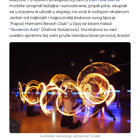
možete iznajmiti ležaljke i suncobrane, popiti piće, okupati
se u bazenu ili uživati u skijanju na vodi ili vožnjom skuterom.
Jedan od najboljih i najpoznatiji klubova ovog tipa je
“Papaz Hamami Beach Club” u čijoj se blizini nalazi
“
Guvercin Ada
” (Ostrva Golubova). Ovi klubovi su već
uveliko spremni da vam pruže nezaboravan provod, ikada!
Kušadasi letovanje, Letovanje Turska