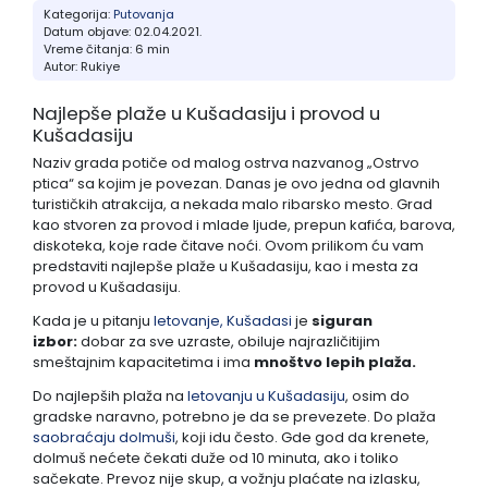
Kategorija:
Putovanja
Datum objave: 02.04.2021.
Pefkohori- Glarokavos
Solunska regija
Ribarska Banja
Topola
Vreme čitanja:
6 min
Autor:
Rukiye
Possidi
Evia, ostrvo
Banja Vrujci
Tumane
Najlepše plaže u Kušadasiju i provod u
Kušadasiju
Siviri
Trakija
Sijarinska Banja
Naziv grada potiče od malog ostrva nazvanog „Ostrvo
ptica“ sa kojim je povezan. Danas je ovo jedna od glavnih
Jonska obala
Gamzigradska Banja
turističkih atrakcija, a nekada malo ribarsko mesto. Grad
kao stvoren za provod i mlade ljude, prepun kafića, barova,
diskoteka, koje rade čitave noći. Ovom prilikom ću vam
Lefkada, ostrvo
Sokobanja
predstaviti najlepše plaže u Kušadasiju, kao i mesta za
provod u Kušadasiju.
Skiatos, ostrvo
Gornja Trepča
Kada je u pitanju
letovanje, Kušadasi
je
siguran
izbor:
dobar za sve uzraste, obiluje najrazličitijim
smeštajnim kapacitetima i ima
mnoštvo lepih plaža.
Vranjska Banja
Do najlepših plaža na
letovanju u Kušadasiju
, osim do
gradske naravno, potrebno je da se prevezete. Do plaža
Ivanjica
saobraćaju
dolmuši
, koji idu često. Gde god da krenete,
dolmuš nećete čekati duže od 10 minuta, ako i toliko
sačekate. Prevoz nije skup, a vožnju plaćate na izlasku,
Vrnjačka banja