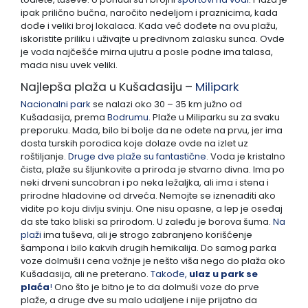
ipak prilično bučna, naročito nedeljom i praznicima, kada
dođe i veliki broj lokalaca. Kada već dođete na ovu plažu,
iskoristite priliku i uživajte u predivnom zalasku sunca. Ovde
je voda najčešće mirna ujutru a posle podne ima talasa,
mada nisu uvek veliki.
Najlepša plaža u Kušadasiju –
Milipark
Nacionalni park
se nalazi oko 30 – 35 km južno od
Kušadasija, prema
Bodrumu
. Plaže u Miliparku su za svaku
preporuku. Mada, bilo bi bolje da ne odete na prvu, jer ima
dosta turskih porodica koje dolaze ovde na izlet uz
roštiljanje.
Druge dve plaže su fantastične.
Voda je kristalno
čista, plaže su šljunkovite a priroda je stvarno divna. Ima po
neki drveni suncobran i po neka ležaljka, ali ima i stena i
prirodne hladovine od drveća. Nemojte se iznenaditi ako
vidite po koju divlju svinju. One nisu opasne, a lep je oseđaj
da ste tako bliski sa prirodom. U zaleđu je borova šuma.
Na
plaži
ima tuševa, ali je strogo zabranjeno korišćenje
šampona i bilo kakvih drugih hemikalija. Do samog parka
voze dolmuši i cena vožnje je nešto viša nego do plaža oko
Kušadasija, ali ne preterano.
Takođe,
ulaz u park se
plaća
!
Ono što je bitno je to da dolmuši voze do prve
plaže, a druge dve su malo udaljene i nije prijatno da