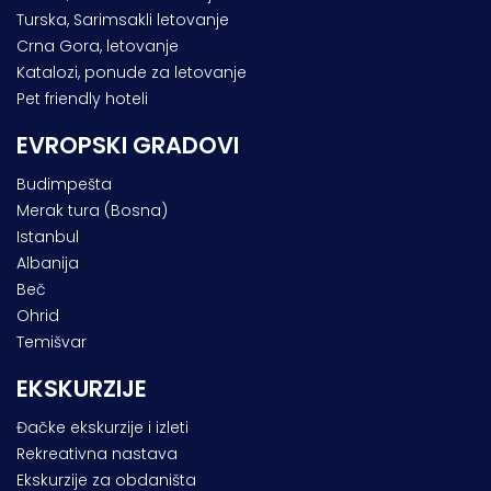
Turska, Sarimsakli letovanje
Crna Gora, letovanje
Katalozi, ponude za letovanje
Pet friendly hoteli
EVROPSKI GRADOVI
Budimpešta
Merak tura (Bosna)
Istanbul
Albanija
Beč
Ohrid
Temišvar
EKSKURZIJE
Đačke ekskurzije i izleti
Rekreativna nastava
Ekskurzije za obdaništa