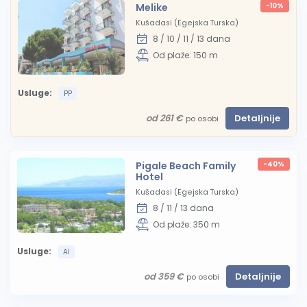
Melike
-10%
Kušadasi (Egejska Turska)
8 / 10 / 11 / 13 dana
Od plaže: 150 m
Usluge:
PP
od 261 €
Detaljnije
po osobi
Pigale Beach Family
-40%
Hotel
Kušadasi (Egejska Turska)
8 / 11 / 13 dana
Od plaže: 350 m
Usluge:
AI
od 359 €
Detaljnije
po osobi