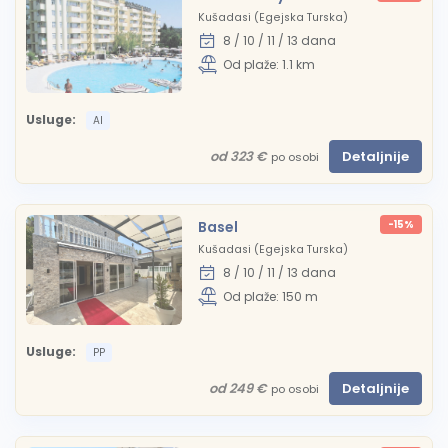
Kušadasi (Egejska Turska)
8 / 10 / 11 / 13 dana
Od plaže: 1.1 km
Usluge:
AI
od 323 €
Detaljnije
po osobi
Basel
-15%
Kušadasi (Egejska Turska)
8 / 10 / 11 / 13 dana
Od plaže: 150 m
Usluge:
PP
od 249 €
Detaljnije
po osobi