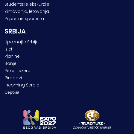
Studentske ekskurzije
Zimovanja, letovanja
Pripreme sportista
SRBIJA
Upoznajte Srbiju
Izlet
Planine
Banje
Reke i jezera
Gradovi
Incoming Serbia
Сербия