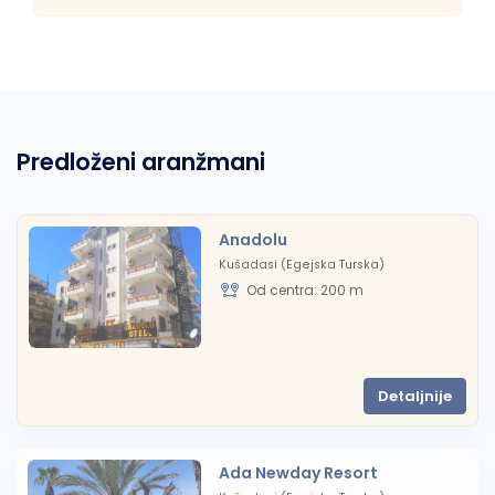
Predloženi aranžmani
Anadolu
Kušadasi (Egejska Turska)
Od centra: 200 m
Detaljnije
Ada Newday Resort