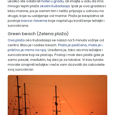
ukoliko ste odabrali
hotel u gradu
, ali imajte u vidu da ima
mnogo lepih plaža
okolini Kušadasija.
Ipak je ova gradska i
blizu marine, pa je samim tim i nešto prljavija u odnosu na
druge, koje su udaljenije od marine. Plaža je besplatna ali
postoje
barovi
i
taverne
koje naplaćuju korišćenje ležaljki i
suncobrana.
Green beach (Zelena plaža)
Ova plaža
oko Kušadasija se nalazi na 5 minuta vožnje od
centra. Blizu je i Ladies beach.
Plaža je peščana, mala je i
prilično je mirno na njoj.
Uređena je, tako da ima ležaljke i
suncobrane koji se plaćaju. Postoji i mali deo plaže gde je
samo pesak, međutim, taj deo je za lokalce. Vi kao turista
morate iznajmiti ležaljke i neće vam dozvoliti da zabodete
svoj suncobran.