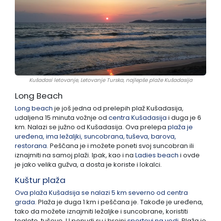
Kušadasi letovanje, Letovanje Turska, najlepše plaže Kušadasija
Long Beach
Long beach
je još jedna od prelepih plaž Kušadasija,
udaljena 15 minuta vožnje od
centra Kušadasija
i duga je 6
km. Nalazi se južno od Kušadasija. Ova prelepa
plaža je
uređena, ima ležaljki, suncobrana, tuševa, barova,
restorana.
Peščana je i možete poneti svoj suncobran ili
iznajmiti na samoj plaži. Ipak, kao i na
Ladies beach
i ovde
je jako velika gužva, a dosta je koriste i lokalci.
Kuštur plaža
Ova plaža Kušadsija se nalazi 5 km severno od centra
grada.
Plaža je duga 1 km i peščana je. Takođe je uređena,
tako da možete iznajmiti ležaljke i suncobrane, koristiti
toalete, tuševe. U ponudi su i brojni
sportovi na vodi
. Plaža je