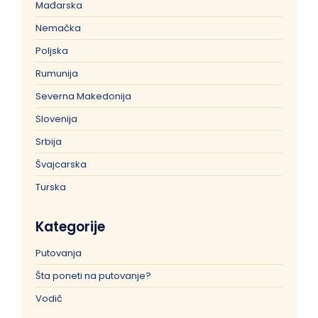
Mađarska
Nemačka
Poljska
Rumunija
Severna Makedonija
Slovenija
Srbija
Švajcarska
Turska
Kategorije
Putovanja
Šta poneti na putovanje?
Vodič