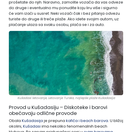
prošetate do njih. Naravno, zamolite vozača da vas odveze
do druge i eventualno mu ponudite koju liru više i sigurno
će vam izaći u susret. Neki vozači čak i bez pitanja odvezu
turiste do druge ili treće plaže. Ako idete svojim autom, uz
plaćanje ulaza sa svaku osobu, plaća se i za auto.
Kušadasi letovanje, Letovanje Turska, najlepše plaže Kušadasija
Provod u Kušadasiju – Diskoteke i barovi
obećavaju odlične provode
Obala
Kušadasija
je prepuna
kafića i beach barova
. U bližoj
okolini,
Kušadasi
ima nekoliko fenomenalnih beach
klubova. Po sasvim pristupačnoj ceni u
ovim barovima