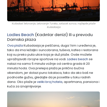
Kušadasi letovanje, Letovanje Turska, zalazak sunca, najlepše plaže
Kušadasija
Ladies Beach
(Kadınlar denizi) ili u prevodu
Damska plaza
Ova plaža
Kušadasija je peščana, duga 1 km i uređena je,
tako da ima ležaljki i suncobrana, tuševa, kafea i restorana
koji su preko puta ulice koja je duž plaže. Ovde možete
upražnjavati i brojne sportove na vodi.
Ladies beach
se
nalazi na samo 5 minuta vožnje od centra grada ili 20
minuta hoda. Ova prelepa plaža je prilično bučna
vikendom, jer dolazi puno lokalaca, tako da ako baš ne
podnosite gužvu, gledajte da je posetite u toku radnih
dana. Oko plaže je
veliki broj
hotela
, apartmana, pansiona i
kuća za iznajmljivanje.