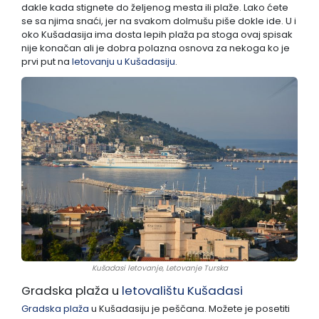
dakle kada stignete do željenog mesta ili plaže. Lako ćete
se sa njima snaći, jer na svakom dolmušu piše dokle ide. U i
Lukovska Banja
oko Kušadasija ima dosta lepih plaža pa stoga ovaj spisak
nije konačan ali je dobra polazna osnova za nekoga ko je
prvi put na
letovanju u Kušadasiju
.
Vrdnik
Kušadasi letovanje, Letovanje Turska
Gradska plaža u
letovalištu Kušadasi
Gradska plaža
u Kušadasiju je peščana. Možete je posetiti