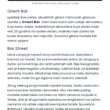
Kušadasi letovanje, Letovanje Turska
Orient Bar
Ljubitelji žive svirke, akustičnih gitara i famoznih glasova
utonite u
Orient Bar
. Sam naziv bara vam odaje atmosferu
koja tamo vlada. Autentičnost atmosfere koja vlada ovde
već 20 godina i to svake večeri, svakako nije učinila da
bude dosadna, već naprotiv. Zvucima gitare možete biti
samo opijeni.
Bar Street
Ulica u kojoj je
najveći broj noćnih klubova, diskoteka i
barova za mlade.
Svi su koncentrisani
jedno do drugog
a
žurke i provodi traju do ranih jutarnjih sati. Nije beogradski,
već je Kalemegdan u Kušadasiju, odličan klub za ljubitelje
domaće muzike. Mladi koje žele
provod
uz našu domaću
estradu, ovde će ga sigurno naći i ludooo zabaviti.
Zbog velikog broja mladih srpskih turista, često
restorani
i
barovi
prave različite cenovnike. Ako obratite pažnju
možete videti tablu na ćirilici sa nižim cenama za ljude iz
Srbije, dok je druga tabla ispisana na engleskom sa većim
cenama za ostale zapadnoevropske turiste (posebno
Britance). Ukoliko toga nema, javite se konobaru na