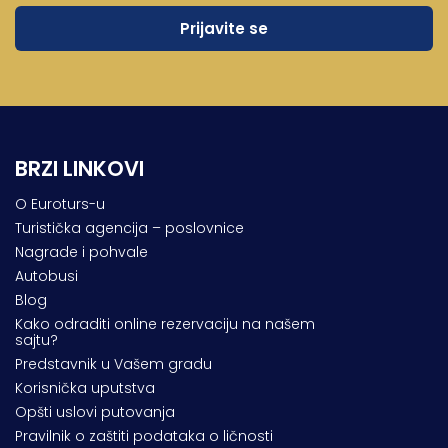
BRZI LINKOVI
O Euroturs-u
Turistička agencija – poslovnice
Nagrade i pohvale
Autobusi
Blog
Kako odraditi online rezervaciju na našem
sajtu?
Predstavnik u Vašem gradu
Korisnička uputstva
Opšti uslovi putovanja
Pravilnik o zaštiti podataka o ličnosti