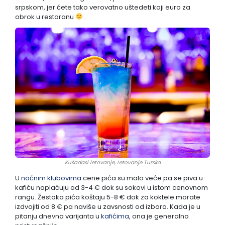
srpskom, jer ćete tako verovatno uštedeti koji euro za
obrok u restoranu
.
Kušadasi letovanje, Letovanje Turska
U
noćnim klubovima
cene pića su malo veće pa se piva u
kafiću naplaćuju od 3-4 € dok su sokovi u istom cenovnom
rangu. Žestoka pića koštaju 5-8 € dok za koktele morate
izdvojiti od 8 € pa naviše u zavsnosti od izbora. Kada je u
pitanju dnevna varijanta u
kafićima
, ona je generalno