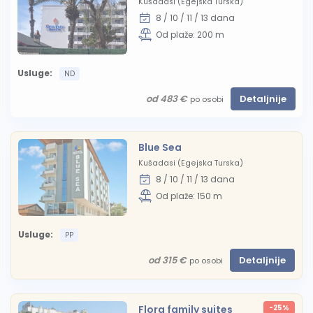
Kušadasi (Egejska Turska)
8 / 10 / 11 / 13 dana
Od plaže: 200 m
Usluge:
ND
od 483 €
Detaljnije
po osobi
Blue Sea
Kušadasi (Egejska Turska)
8 / 10 / 11 / 13 dana
Od plaže: 150 m
Usluge:
PP
od 315 €
Detaljnije
po osobi
Flora family suites
-25%