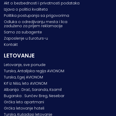
Akt o bezbednosti i privatnosti podataka
Izjava o politici kvaliteta
Politika postupanja sa prigovorima
Odluka o odredjivanju mesta i lica
zaduženo za prijem reklamacije
Samo za subagente
Zaposlenje u Euroturs-u
Kontakt
LETOVANJE
Letovanje, sve ponude
Turska, Antalijska regija AVIONOM
Turska, Egej AVIONOM
Krf iz Niša, leto AVIONOM
Albanija : Drač, Saranda, Ksamil
Bugarska : Sunčev Breg, Nesebar
Grčka leto apartmani
Grčka letovanje hoteli
Turska, Kušadasi letovanje