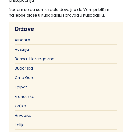
pristupačnija.
Nadam se da sam uspela dovoljno da Vam približim
najlepše plaže u Kušadasiju i provod u Kušadasiju.
Države
Albanija
Austrija
Bosna i Hercegovina
Bugarska
Crna Gora
Egipat
Francuska
Grčka
Hrvatska
Italija