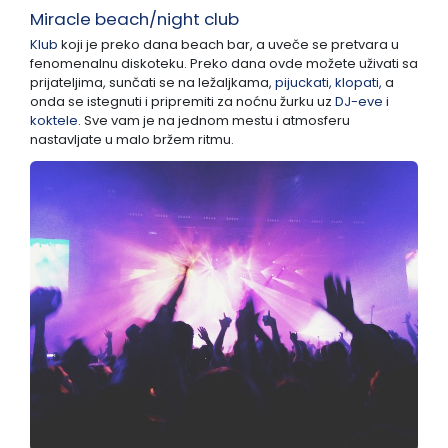
Miracle beach/night club
Klub
koji je preko dana beach bar, a uveče se pretvara u
fenomenalnu diskoteku. Preko dana ovde možete uživati sa
prijateljima, sunčati se na ležaljkama,
pijuckati, klopati,
a
onda se istegnuti i pripremiti za noćnu žurku uz
DJ-eve i
koktele
. Sve vam je na jednom mestu i atmosferu
nastavljate u malo bržem ritmu.